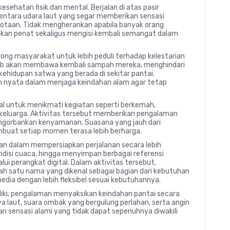
sehatan fisik dan mental. Berjalan di atas pasir
tara udara laut yang segar memberikan sensasi
erkotaan. Tidak mengherankan apabila banyak orang
kan penat sekaligus mengisi kembali semangat dalam
ong masyarakat untuk lebih peduli terhadap kelestarian
wab akan membawa kembali sampah mereka, menghindari
hidupan satwa yang berada di sekitar pantai.
h nyata dalam menjaga keindahan alam agar tetap
deal untuk menikmati kegiatan seperti berkemah,
 keluarga. Aktivitas tersebut memberikan pengalaman
ngorbankan kenyamanan. Suasana yang jauh dari
mbuat setiap momen terasa lebih berharga.
n dalam mempersiapkan perjalanan secara lebih
ondisi cuaca, hingga menyimpan berbagai referensi
ui perangkat digital. Dalam aktivitas tersebut,
ah satu nama yang dikenal sebagai bagian dari kebutuhan
dia dengan lebih fleksibel sesuai kebutuhannya.
liki, pengalaman menyaksikan keindahan pantai secara
ya laut, suara ombak yang bergulung perlahan, serta angin
 sensasi alami yang tidak dapat sepenuhnya diwakili