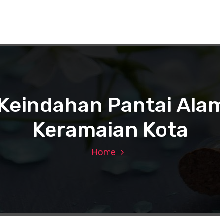
Keindahan Pantai Alam
Keramaian Kota
Home