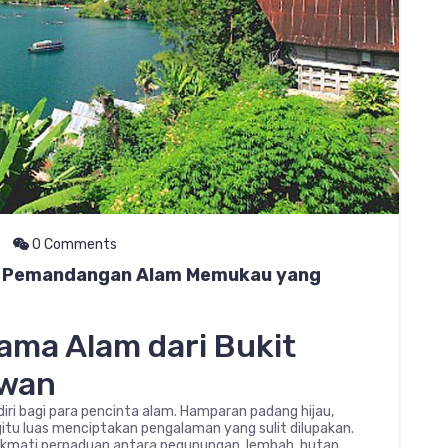
0 Comments
n Pemandangan Alam Memukau yang
ma Alam dari Bukit
awan
ndiri bagi para pencinta alam. Hamparan padang hijau,
egitu luas menciptakan pengalaman yang sulit dilupakan.
ikmati perpaduan antara pegunungan, lembah, hutan,