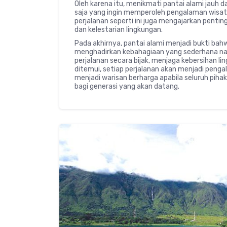
Oleh karena itu, menikmati pantai alami jauh d
saja yang ingin memperoleh pengalaman wisata
perjalanan seperti ini juga mengajarkan pen
dan kelestarian lingkungan.
Pada akhirnya, pantai alami menjadi bukti bah
menghadirkan kebahagiaan yang sederhana 
perjalanan secara bijak, menjaga kebersihan l
ditemui, setiap perjalanan akan menjadi peng
menjadi warisan berharga apabila seluruh pi
bagi generasi yang akan datang.