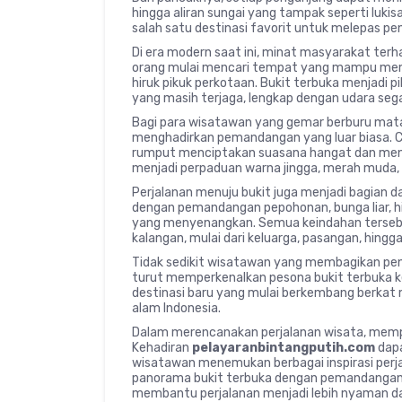
hingga aliran sungai yang tampak seperti luki
salah satu destinasi favorit untuk melepas p
Di era modern saat ini, minat masyarakat ter
orang mulai mencari tempat yang mampu memb
hiruk pikuk perkotaan. Bukit terbuka menjadi
yang masih terjaga, lengkap dengan udara seg
Bagi para wisatawan yang gemar berburu mata
menghadirkan pemandangan yang luar biasa. 
rumput menciptakan suasana hangat dan mene
menjadi perpaduan warna jingga, merah muda,
Perjalanan menuju bukit juga menjadi bagian d
dengan pemandangan pepohonan, bunga liar, h
yang menyenangkan. Semua keindahan tersebu
kalangan, mulai dari keluarga, pasangan, hingg
Tidak sedikit wisatawan yang membagikan penga
turut memperkenalkan pesona bukit terbuka k
destinasi baru yang mulai berkembang berka
alam Indonesia.
Dalam merencanakan perjalanan wisata, mempe
Kehadiran
pelayaranbintangputih.com
dapa
wisatawan menemukan berbagai inspirasi perj
panorama bukit terbuka dengan pemandangan 
membantu perjalanan menjadi lebih nyaman d