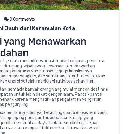
0 Comments
i Jauh dari Keramaian Kota
mi yang Menawarkan
ndahan
ota selalu menjadi destinasi impian bagi para pencinta
ai dikunjungi wisatawan, kawasan ini menawarkan
 serta panorama yang masih terjaga keasliannya.
ang menenangkan, dan semilir angin laut menciptakan
 energi setelah menjalani rutinitas sehari-hari.
tan, semakin banyak orang yang mulai mencari destinasi
atan untuk lebih dekat dengan alam. Pantai-pantai
an menarik karena menghadirkan pengalaman yang lebih
ak pengunjung.
 pada pemandangannya, tetapi juga pada ekosistem yang
 di sepanjang garis pantai, bebatuan karang yang
 jernih memberikan daya tarik tersendiri bagi setiap
an suasana yang sulit ditemukan di kawasan wisata
an.