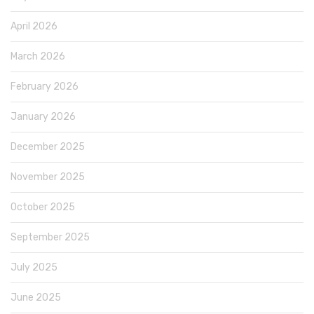
April 2026
March 2026
February 2026
January 2026
December 2025
November 2025
October 2025
September 2025
July 2025
June 2025