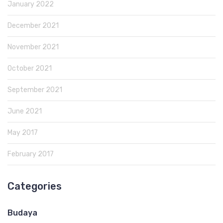
January 2022
December 2021
November 2021
October 2021
September 2021
June 2021
May 2017
February 2017
Categories
Budaya