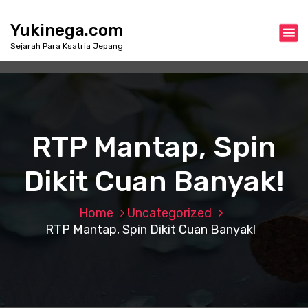
S
k
Yukinega.com
i
Sejarah Para Ksatria Jepang
p
t
o
c
o
n
RTP Mantap, Spin
t
e
Dikit Cuan Banyak!
n
t
Home
Uncategorized
RTP Mantap, Spin Dikit Cuan Banyak!