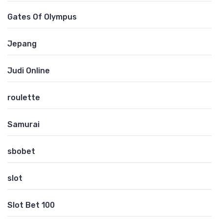
Gates Of Olympus
Jepang
Judi Online
roulette
Samurai
sbobet
slot
Slot Bet 100