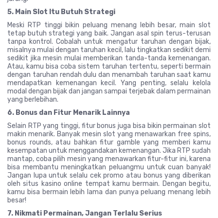
5. Main Slot Itu Butuh Strategi
Meski RTP tinggi bikin peluang menang lebih besar, main slot
tetap butuh strategi yang baik. Jangan asal spin terus-terusan
tanpa kontrol. Cobalah untuk mengatur taruhan dengan bijak,
misalnya mulai dengan taruhan kecil, lalu tingkatkan sedikit demi
sedikit jika mesin mulai memberikan tanda-tanda kemenangan.
Atau, kamu bisa coba sistem taruhan tertentu, seperti bermain
dengan taruhan rendah dulu dan menambah taruhan saat kamu
mendapatkan kemenangan kecil. Yang penting, selalu kelola
modal dengan bijak dan jangan sampai terjebak dalam permainan
yang berlebihan.
6. Bonus dan Fitur Menarik Lainnya
Selain RTP yang tinggi, fitur bonus juga bisa bikin permainan slot
makin menarik. Banyak mesin slot yang menawarkan free spins,
bonus rounds, atau bahkan fitur gamble yang memberi kamu
kesempatan untuk menggandakan kemenangan. Jika RTP sudah
mantap, coba pilih mesin yang menawarkan fitur-fitur ini, karena
bisa membantu meningkatkan peluangmu untuk cuan banyak!
Jangan lupa untuk selalu cek promo atau bonus yang diberikan
oleh situs kasino online tempat kamu bermain. Dengan begitu,
kamu bisa bermain lebih lama dan punya peluang menang lebih
besar!
7. Nikmati Permainan, Jangan Terlalu Serius