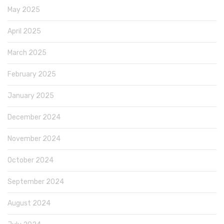
May 2025
April 2025
March 2025
February 2025
January 2025
December 2024
November 2024
October 2024
September 2024
August 2024