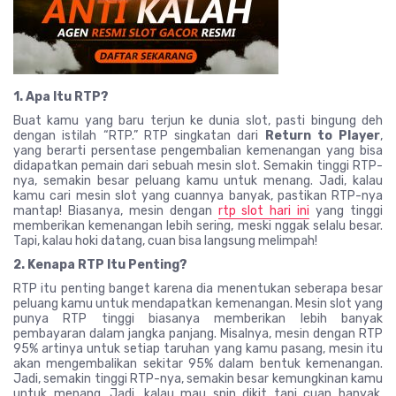
1. Apa Itu RTP?
Buat kamu yang baru terjun ke dunia slot, pasti bingung deh
dengan istilah “RTP.” RTP singkatan dari
Return to Player
,
yang berarti persentase pengembalian kemenangan yang bisa
didapatkan pemain dari sebuah mesin slot. Semakin tinggi RTP-
nya, semakin besar peluang kamu untuk menang. Jadi, kalau
kamu cari mesin slot yang cuannya banyak, pastikan RTP-nya
mantap! Biasanya, mesin dengan
rtp slot hari ini
yang tinggi
memberikan kemenangan lebih sering, meski nggak selalu besar.
Tapi, kalau hoki datang, cuan bisa langsung melimpah!
2. Kenapa RTP Itu Penting?
RTP itu penting banget karena dia menentukan seberapa besar
peluang kamu untuk mendapatkan kemenangan. Mesin slot yang
punya RTP tinggi biasanya memberikan lebih banyak
pembayaran dalam jangka panjang. Misalnya, mesin dengan RTP
95% artinya untuk setiap taruhan yang kamu pasang, mesin itu
akan mengembalikan sekitar 95% dalam bentuk kemenangan.
Jadi, semakin tinggi RTP-nya, semakin besar kemungkinan kamu
untuk menang. Jadi, kalau mau spin dikit tapi cuan banyak,