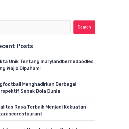
Search for:
ecent Posts
kta Unik Tentang marylandbernedoodles
ng Wajib Dipahami
gfootball Menghadirkan Berbagai
rspektif Sepak Bola Dunia
alitas Rasa Terbaik Menjadi Kekuatan
tarascorestaurant