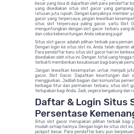
besar yang bisa di dapatkan oleh para pendaftar ba
yang disediakan situs slot gacor yang gampan
ratusan juta rupiah. Dengan banyaknya member ya
gacor yang terpercaya, jangan lewatkan kesempat
situs slot terpercaya paling gacor, yaitu Slot
menguntungkan dengan slot gacor terbaru yang dise
dan coba keberuntungan Anda sekarang juga!
Situs slot gacor adalah pilihan terbaik para pema
Dengan login ke situs slot ini, Anda telah dija
Para pendaftar baru situs slot gacor hari ini be
disediakan oleh situs ini. Dengan total uang hingga
terbukti memberikan kesuksesan bagi banyak pema
Jangan lewatkan kesempatan untuk menjadi juta
gacor, Slot Gacor. Dapatkan keuntungan dari 
menggiurkan. Jadilah bagian dari komunitas pemen
berbagai fitur dan permainan terbaru, situs slot 
terlupakan bagi Anda. Jadi, segera bergabung dan 
Daftar & Login Situs
Persentase Kemenan
Situs slot gacor merupakan pilihan terbaik bagi
mudah setiap harinya. Dengan login ke situs slot 
jackpot besar. Para pendaftar baru pun berpeluan