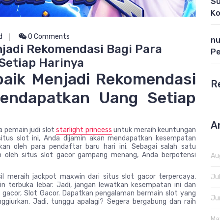
Su
Ko
d
0 Comments
nu
njadi Rekomendasi Bagi Para
Pe
etiap Harinya
rbaik Menjadi Rekomendasi
R
endapatkan Uang Setiap
A
a pemain judi slot
starlight princess
untuk meraih keuntungan
situs slot ini, Anda dijamin akan mendapatkan kesempatan
n oleh para pendaftar baru hari ini. Sebagai salah satu
n oleh situs slot gacor gampang menang, Anda berpotensi
Au
l meraih jackpot maxwin dari situs slot gacor terpercaya,
Ju
 terbuka lebar. Jadi, jangan lewatkan kesempatan ini dan
ing gacor, Slot Gacor. Dapatkan pengalaman bermain slot yang
Ju
iurkan. Jadi, tunggu apalagi? Segera bergabung dan raih
Ma