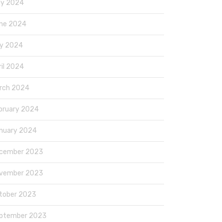
ly 2024
ne 2024
y 2024
ril 2024
rch 2024
bruary 2024
nuary 2024
cember 2023
vember 2023
tober 2023
ptember 2023