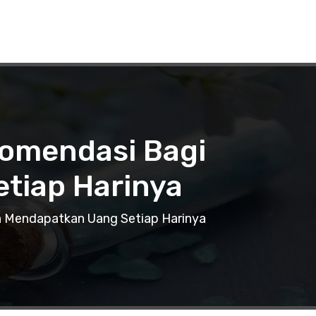
komendasi Bagi
tiap Harinya
n Mendapatkan Uang Setiap Harinya