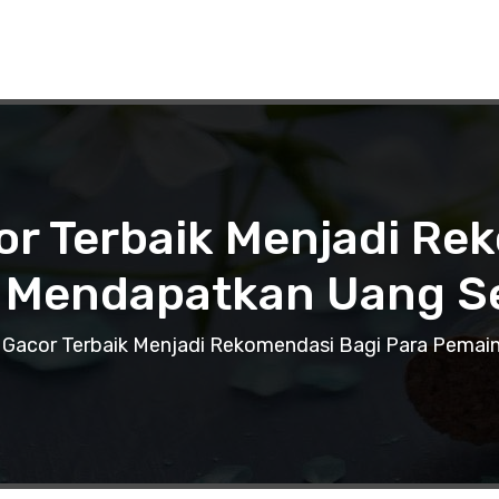
cor Terbaik Menjadi Re
 Mendapatkan Uang Se
t Gacor Terbaik Menjadi Rekomendasi Bagi Para Pemai