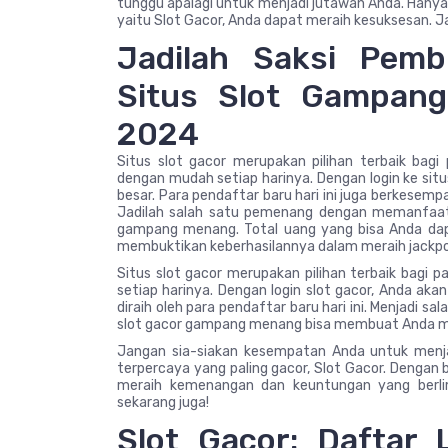
tunggu apalagi untuk menjadi jutawan Anda. Hanya 
yaitu Slot Gacor, Anda dapat meraih kesuksesan. 
Jadilah Saksi Pemb
Situs Slot Gampan
2024
Situs slot gacor merupakan pilihan terbaik bag
dengan mudah setiap harinya. Dengan login ke sit
besar. Para pendaftar baru hari ini juga berkesem
Jadilah salah satu pemenang dengan memanfaatk
gampang menang. Total uang yang bisa Anda dap
membuktikan keberhasilannya dalam meraih jackpot
Situs slot gacor merupakan pilihan terbaik bagi
setiap harinya. Dengan login slot gacor, Anda a
diraih oleh para pendaftar baru hari ini. Menjadi 
slot gacor gampang menang bisa membuat Anda mem
Jangan sia-siakan kesempatan Anda untuk menjadi
terpercaya yang paling gacor, Slot Gacor. Dengan b
meraih kemenangan dan keuntungan yang berli
sekarang juga!
Slot Gacor: Daftar 