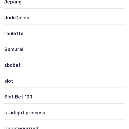
Jepang
Judi Online
roulette
Samurai
sbobet
slot
Slot Bet 100
starlight princess
Uncategorized