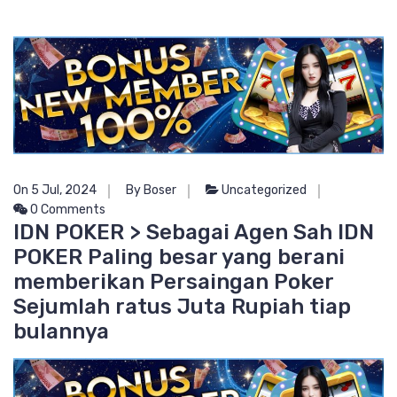
On 5 Jul, 2024
By Boser
Uncategorized
0 Comments
IDN POKER > Sebagai Agen Sah IDN
POKER Paling besar yang berani
memberikan Persaingan Poker
Sejumlah ratus Juta Rupiah tiap
bulannya