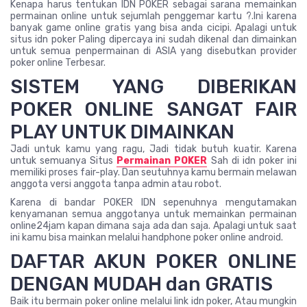
Kenapa harus tentukan IDN POKER sebagai sarana memainkan
permainan online untuk sejumlah penggemar kartu ?.Ini karena
banyak game online gratis yang bisa anda cicipi. Apalagi untuk
situs idn poker Paling dipercaya ini sudah dikenal dan dimainkan
untuk semua penpermainan di ASIA yang disebutkan provider
poker online Terbesar.
SISTEM YANG DIBERIKAN
POKER ONLINE SANGAT FAIR
PLAY UNTUK DIMAINKAN
Jadi untuk kamu yang ragu, Jadi tidak butuh kuatir. Karena
untuk semuanya Situs
Permainan POKER
Sah di idn poker ini
memiliki proses fair-play. Dan seutuhnya kamu bermain melawan
anggota versi anggota tanpa admin atau robot.
Karena di bandar POKER IDN sepenuhnya mengutamakan
kenyamanan semua anggotanya untuk memainkan permainan
online24jam kapan dimana saja ada dan saja. Apalagi untuk saat
ini kamu bisa mainkan melalui handphone poker online android.
DAFTAR AKUN POKER ONLINE
DENGAN MUDAH dan GRATIS
Baik itu bermain poker online melalui link idn poker, Atau mungkin