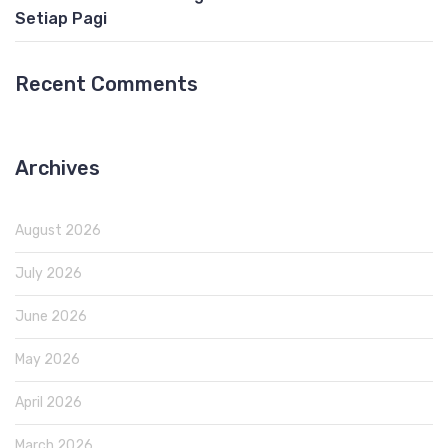
Setiap Pagi
Recent Comments
Archives
August 2026
July 2026
June 2026
May 2026
April 2026
March 2026