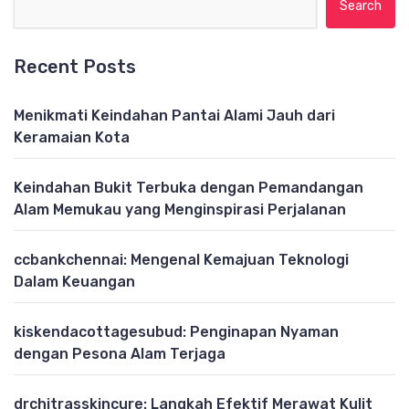
Search for:
Recent Posts
Menikmati Keindahan Pantai Alami Jauh dari
Keramaian Kota
Keindahan Bukit Terbuka dengan Pemandangan
Alam Memukau yang Menginspirasi Perjalanan
ccbankchennai: Mengenal Kemajuan Teknologi
Dalam Keuangan
kiskendacottagesubud: Penginapan Nyaman
dengan Pesona Alam Terjaga
drchitrasskincure: Langkah Efektif Merawat Kulit