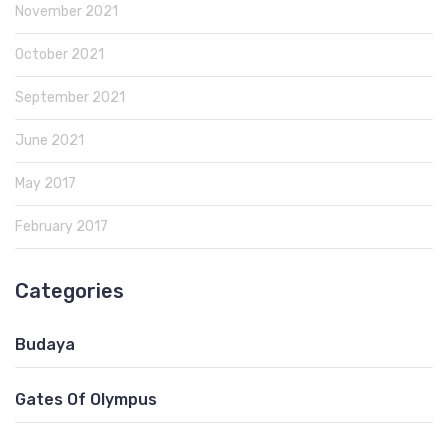
November 2021
October 2021
September 2021
June 2021
May 2017
February 2017
Categories
Budaya
Gates Of Olympus