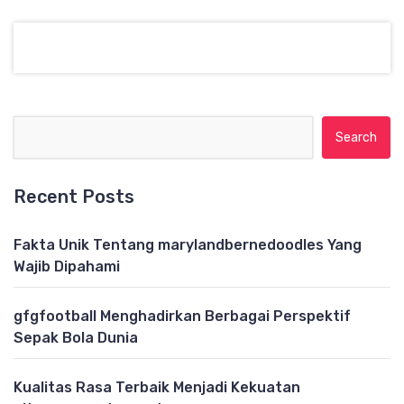
Search for:
Recent Posts
Fakta Unik Tentang marylandbernedoodles Yang
Wajib Dipahami
gfgfootball Menghadirkan Berbagai Perspektif
Sepak Bola Dunia
Kualitas Rasa Terbaik Menjadi Kekuatan