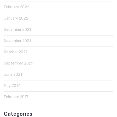
February 2022
January 2022
December 2021
November 2021
October 2021
September 2021
June 2021
May 2017
February 2017
Categories