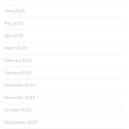
June 2025
May 2025
April 2025
March 2025
February 2025
January 2025
December 2024
November 2024
October 2024
September 2024