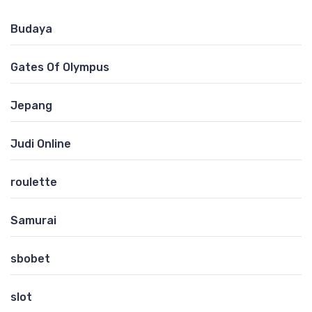
Budaya
Gates Of Olympus
Jepang
Judi Online
roulette
Samurai
sbobet
slot