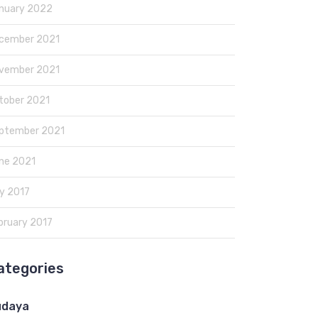
nuary 2022
cember 2021
vember 2021
tober 2021
ptember 2021
ne 2021
y 2017
bruary 2017
ategories
udaya