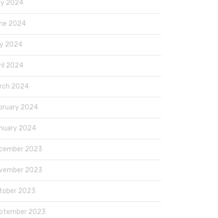
ly 2024
ne 2024
y 2024
ril 2024
rch 2024
bruary 2024
nuary 2024
cember 2023
vember 2023
tober 2023
ptember 2023