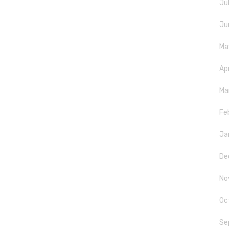
Ju
Ju
Ma
Ap
Ma
Fe
Ja
De
No
Oc
Se