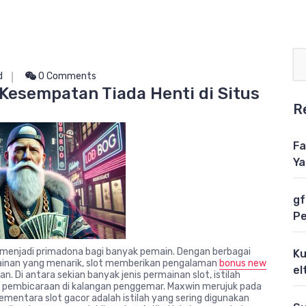
d
0 Comments
 Kesempatan Tiada Henti di Situs
R
Fa
Ya
gf
Pe
lu menjadi primadona bagi banyak pemain. Dengan berbagai
Ku
inan yang menarik, slot memberikan pengalaman
bonus new
el
. Di antara sekian banyak jenis permainan slot, istilah
an pembicaraan di kalangan penggemar. Maxwin merujuk pada
mentara slot gacor adalah istilah yang sering digunakan