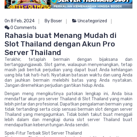
On 8 Feb, 2024
By Boser
Uncategorized
0 Comments
Rahasia buat Menang Mudah di
Slot Thailand dengan Akun Pro
Server Thailand
Terakhir, tetaplah bermain dengan bijaksana dan
bertanggungjawab. Slot game, walaupun menyenangkan, tetap
masih jadi bentuk perjudian yang dapat buat Anda kehilangan
uang bila tak hati-hati. Nyatakan batasan waktu dan uang Anda
dan jauhkan bermain melebihi batas yang Anda nyatakan.
Jangan diremehkan perjudian gantikan hidup Anda.
Dengan meng mengikutinya patokan lengkap ini, Anda bisa
mendaftar akun pro server Thailand di Slot Thailand yang makin
lebih pintar dan profesional. Dapatkan pengalaman bermain yang
tidak tertandingi serta cicip sensasi bermain slot dengan server
Thailand yang mengagumkan. Tidak boleh takut buat menggali
lebih dalam dan mengkaji dunia slot server Thailand buat
mendapatkan keberuntungan Anda sendiri.
Spek-Fitur Terbaik Slot Server Thailand