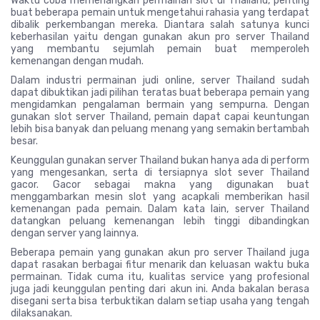
Waktu coba memenangkan permainan slot di Thailand, penting
buat beberapa pemain untuk mengetahui rahasia yang terdapat
dibalik perkembangan mereka. Diantara salah satunya kunci
keberhasilan yaitu dengan gunakan akun pro server Thailand
yang membantu sejumlah pemain buat memperoleh
kemenangan dengan mudah.
Dalam industri permainan judi online, server Thailand sudah
dapat dibuktikan jadi pilihan teratas buat beberapa pemain yang
mengidamkan pengalaman bermain yang sempurna. Dengan
gunakan slot server Thailand, pemain dapat capai keuntungan
lebih bisa banyak dan peluang menang yang semakin bertambah
besar.
Keunggulan gunakan server Thailand bukan hanya ada di perform
yang mengesankan, serta di tersiapnya slot sever Thailand
gacor. Gacor sebagai makna yang digunakan buat
menggambarkan mesin slot yang acapkali memberikan hasil
kemenangan pada pemain. Dalam kata lain, server Thailand
datangkan peluang kemenangan lebih tinggi dibandingkan
dengan server yang lainnya.
Beberapa pemain yang gunakan akun pro server Thailand juga
dapat rasakan berbagai fitur menarik dan keluasan waktu buka
permainan. Tidak cuma itu, kualitas service yang profesional
juga jadi keunggulan penting dari akun ini. Anda bakalan berasa
disegani serta bisa terbuktikan dalam setiap usaha yang tengah
dilaksanakan.