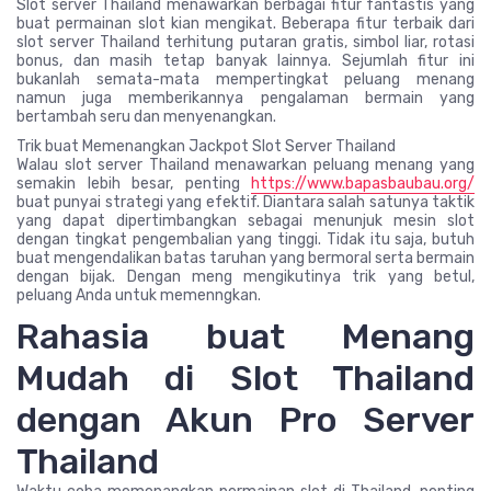
Slot server Thailand menawarkan berbagai fitur fantastis yang
buat permainan slot kian mengikat. Beberapa fitur terbaik dari
slot server Thailand terhitung putaran gratis, simbol liar, rotasi
bonus, dan masih tetap banyak lainnya. Sejumlah fitur ini
bukanlah semata-mata mempertingkat peluang menang
namun juga memberikannya pengalaman bermain yang
bertambah seru dan menyenangkan.
Trik buat Memenangkan Jackpot Slot Server Thailand
Walau slot server Thailand menawarkan peluang menang yang
semakin lebih besar, penting
https://www.bapasbaubau.org/
buat punyai strategi yang efektif. Diantara salah satunya taktik
yang dapat dipertimbangkan sebagai menunjuk mesin slot
dengan tingkat pengembalian yang tinggi. Tidak itu saja, butuh
buat mengendalikan batas taruhan yang bermoral serta bermain
dengan bijak. Dengan meng mengikutinya trik yang betul,
peluang Anda untuk memenngkan.
Rahasia buat Menang
Mudah di Slot Thailand
dengan Akun Pro Server
Thailand