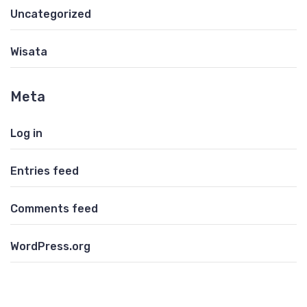
Uncategorized
Wisata
Meta
Log in
Entries feed
Comments feed
WordPress.org