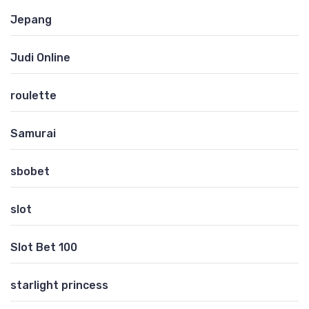
Jepang
Judi Online
roulette
Samurai
sbobet
slot
Slot Bet 100
starlight princess