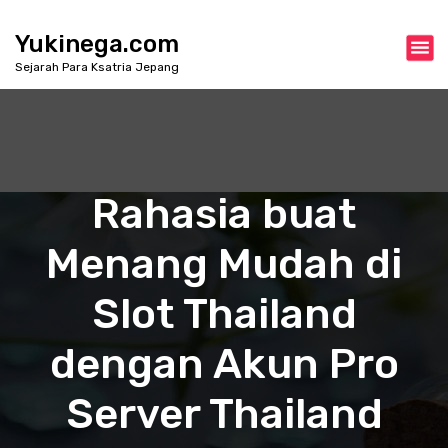
S
k
Yukinega.com
i
Sejarah Para Ksatria Jepang
p
t
o
c
o
n
Rahasia buat
t
e
Menang Mudah di
n
t
Slot Thailand
dengan Akun Pro
Server Thailand