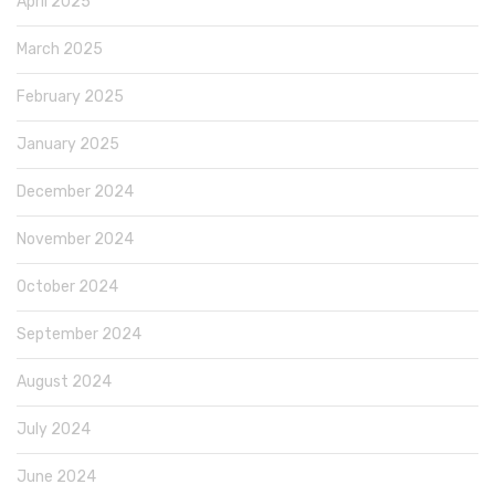
April 2025
March 2025
February 2025
January 2025
December 2024
November 2024
October 2024
September 2024
August 2024
July 2024
June 2024