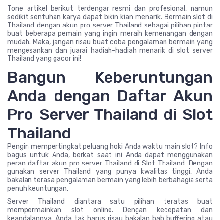
Tone artikel berikut terdengar resmi dan profesional, namun
sedikit sentuhan karya dapat bikin kian menarik. Bermain slot di
Thailand dengan akun pro server Thailand sebagai pilihan pintar
buat beberapa pemain yang ingin meraih kemenangan dengan
mudah. Maka, jangan risau buat coba pengalaman bermain yang
mengesankan dan juarai hadiah-hadiah menarik di slot server
Thailand yang gacor ini!
Bangun Keberuntungan
Anda dengan Daftar Akun
Pro Server Thailand di Slot
Thailand
Pengin mempertingkat peluang hoki Anda waktu main slot? Info
bagus untuk Anda, berkat saat ini Anda dapat menggunakan
peran daftar akun pro server Thailand di Slot Thailand. Dengan
gunakan server Thailand yang punya kwalitas tinggi, Anda
bakalan terasa pengalaman bermain yang lebih berbahagia serta
penuh keuntungan.
Server Thailand diantara satu pilihan teratas buat
mempermainkan slot online. Dengan kecepatan dan
keandalannya, Anda tak harus risau bakalan bab buffering atau