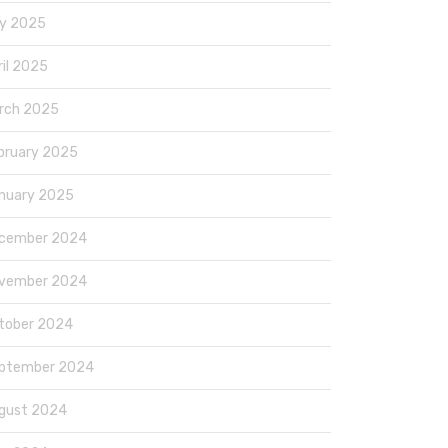
y 2025
ril 2025
rch 2025
bruary 2025
nuary 2025
cember 2024
vember 2024
tober 2024
ptember 2024
gust 2024