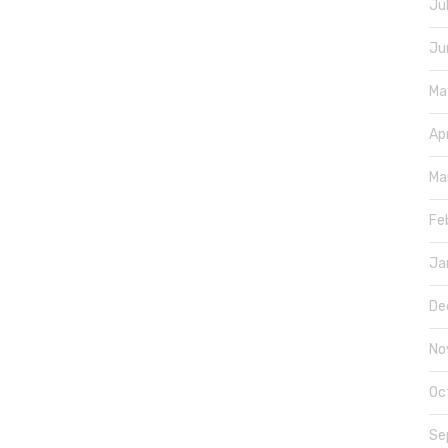
Ju
Ju
Ma
Ap
Ma
Fe
Ja
De
No
Oc
Se