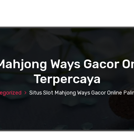
 Mahjong Ways Gacor On
Terpercaya
egorized
Situs Slot Mahjong Ways Gacor Online Pal