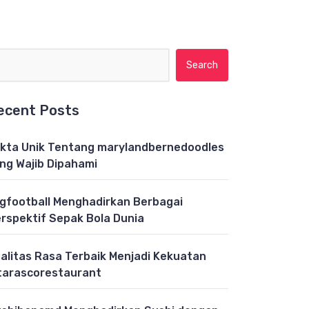
Search for:
ecent Posts
kta Unik Tentang marylandbernedoodles
ng Wajib Dipahami
gfootball Menghadirkan Berbagai
rspektif Sepak Bola Dunia
alitas Rasa Terbaik Menjadi Kekuatan
tarascorestaurant