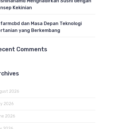
shihanamd Menghadirkan Sushi dengan
nsep Kekinian
farmcbd dan Masa Depan Teknologi
rtanian yang Berkembang
ecent Comments
rchives
gust 2026
ly 2026
ne 2026
y 2026