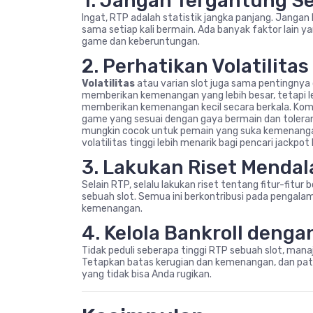
1. Jangan Tergantung 
Ingat, RTP adalah statistik jangka panjang. Jang
sama setiap kali bermain. Ada banyak faktor lain ya
game dan keberuntungan.
2. Perhatikan Volatilitas
Volatilitas
atau varian slot juga sama pentingnya 
memberikan kemenangan yang lebih besar, tetapi lebi
memberikan kemenangan kecil secara berkala. Kom
game yang sesuai dengan gaya bermain dan toleransi
mungkin cocok untuk pemain yang suka kemenangan 
volatilitas tinggi lebih menarik bagi pencari jackpot 
3. Lakukan Riset Menda
Selain RTP, selalu lakukan riset tentang fitur-fitu
sebuah slot. Semua ini berkontribusi pada pengal
kemenangan.
4. Kelola Bankroll denga
Tidak peduli seberapa tinggi RTP sebuah slot, man
Tetapkan batas kerugian dan kemenangan, dan pat
yang tidak bisa Anda rugikan.