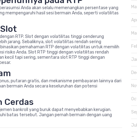
Sepenuhnya pada RTP
Ma
an berasumsi Anda akan selalu memenangkan persentase yang
ng mempengaruhi hasil sesi bermain Anda, seperti volatilitas
Ap
 Slot
Ma
dengan RTP. Slot dengan volatilitas tinggi cenderung
h jarang. Sebaliknya, slot volatilitas rendah sering
Fe
binasikan pemahaman RTP dengan volatilitas untuk memilih
 risiko Anda. Slot RTP tinggi dengan volatilitas rendah
kecil tapi sering, sementara slot RTP tinggi dengan
Ja
besar.
lam
De
r bonus, putaran gratis, dan mekanisme pembayaran lainnya dari
No
aman bermain Anda secara keseluruhan dan potensi
Oc
n Cerdas
ajemen bankroll yang buruk dapat menyebabkan kerugian.
Se
uhi batas tersebut. Jangan pernah bermain dengan uang
Ju