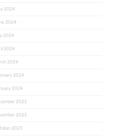
ly 2024
ne 2024
y 2024
ril 2024
rch 2024
bruary 2024
nuary 2024
cember 2023
vember 2023
tober 2023