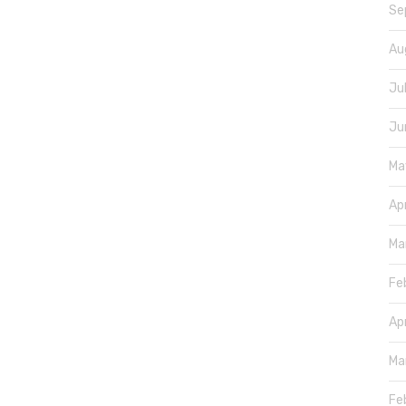
Se
Au
Ju
Ju
Ma
Ap
Ma
Fe
Ap
Ma
Fe