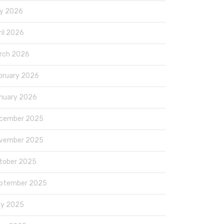
y 2026
ril 2026
rch 2026
bruary 2026
nuary 2026
cember 2025
vember 2025
tober 2025
ptember 2025
ly 2025