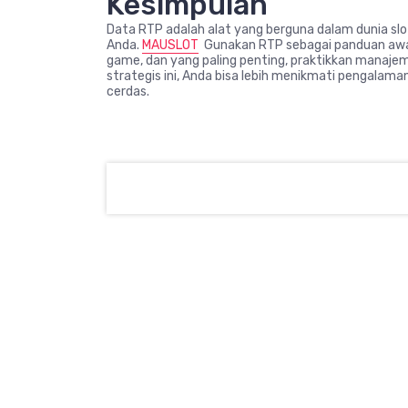
Kesimpulan
Data RTP adalah alat yang berguna dalam dunia s
Anda.
MAUSLOT
Gunakan RTP sebagai panduan awal,
game, dan yang paling penting, praktikkan manajem
strategis ini, Anda bisa lebih menikmati pengalam
cerdas.