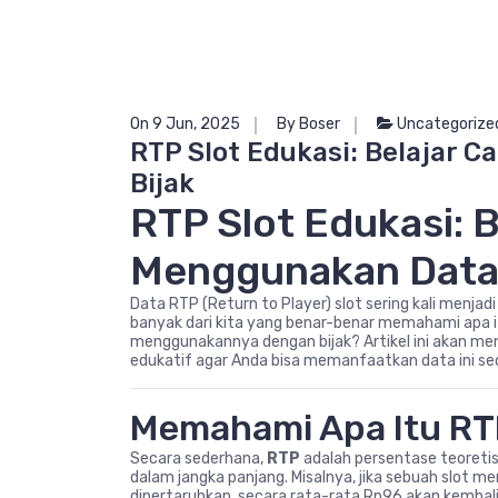
On 9 Jun, 2025
By Boser
Uncategorize
RTP Slot Edukasi: Belajar 
Bijak
RTP Slot Edukasi: B
Menggunakan Data 
Data RTP (Return to Player) slot sering kali menjad
banyak dari kita yang benar-benar memahami apa 
menggunakannya dengan bijak? Artikel ini akan m
edukatif agar Anda bisa memanfaatkan data ini se
Memahami Apa Itu RT
Secara sederhana,
RTP
adalah persentase teoretis
dalam jangka panjang. Misalnya, jika sebuah slot me
dipertaruhkan, secara rata-rata Rp96 akan kembal