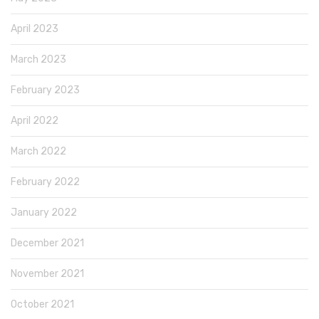
April 2023
March 2023
February 2023
April 2022
March 2022
February 2022
January 2022
December 2021
November 2021
October 2021