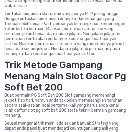
secara simpel mengetahui kemenangan serta kekalahan Anda
waktu main.
Tentukan perjudian slot online yang punya RTP paling tinggi.
Dengan putuskan permainan di tingkat kemenangan yang
tambah lebih besar. Pasti perbanyak kemungkinan kemenangan
kalian ketika bermain. Mainkan permainan slot online yang
memberi jekpot besar dan mudah jekpot. Mengalami jekpot di
permainan tentu akan perbanyak keuntungan buat banyak
slotter. Mainkan permainan slot online yang memberinya jekpot
besar dan simpel jekpot. Mendapati jekpot di permainan pasti
meningkatkan keuntungan buat banyak slotter.
Trik Metode Gampang
Menang Main Slot Gacor Pg
Soft Bet 200
Buat bermain PG Soft Bet 200 Slot gampang memenangi
jekpot tiap hari, namun anda tak boleh memasangkan taruhan
secara asal-asalan, soal pertama-kali yang harus anda kenali
ialah daftar slot pg soft bet 200 serta teknik bermain gampang
menang.
Seusai mengenal trik main, ada sekian banyak Strategi yang
dapat anda pakai buat mendapati keuntugan uang asli yang