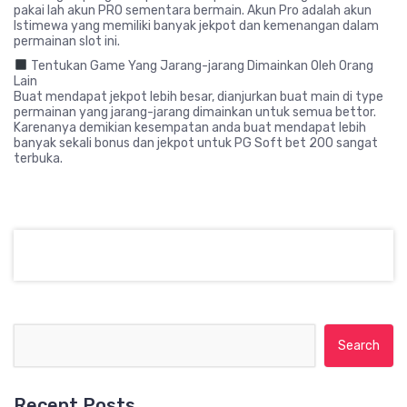
pakai lah akun PRO sementara bermain. Akun Pro adalah akun
Istimewa yang memiliki banyak jekpot dan kemenangan dalam
permainan slot ini.
Tentukan Game Yang Jarang-jarang Dimainkan Oleh Orang
Lain
Buat mendapat jekpot lebih besar, dianjurkan buat main di type
permainan yang jarang-jarang dimainkan untuk semua bettor.
Karenanya demikian kesempatan anda buat mendapat lebih
banyak sekali bonus dan jekpot untuk PG Soft bet 200 sangat
terbuka.
Search for:
Recent Posts