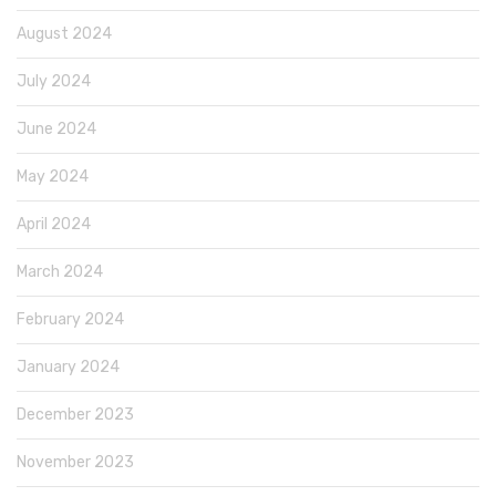
August 2024
July 2024
June 2024
May 2024
April 2024
March 2024
February 2024
January 2024
December 2023
November 2023