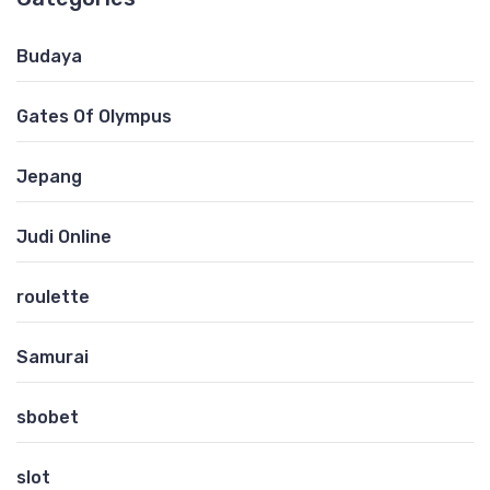
Budaya
Gates Of Olympus
Jepang
Judi Online
roulette
Samurai
sbobet
slot