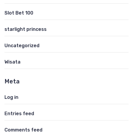
Slot Bet 100
starlight princess
Uncategorized
Wisata
Meta
Log in
Entries feed
Comments feed