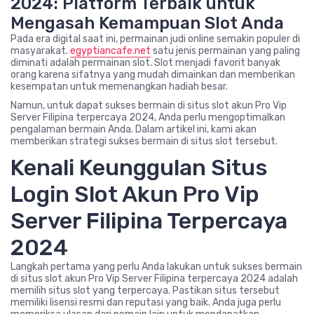
2024: Platform Terbaik untuk
Mengasah Kemampuan Slot Anda
Pada era digital saat ini, permainan judi online semakin populer di
masyarakat.
egyptiancafe.net
satu jenis permainan yang paling
diminati adalah permainan slot. Slot menjadi favorit banyak
orang karena sifatnya yang mudah dimainkan dan memberikan
kesempatan untuk memenangkan hadiah besar.
Namun, untuk dapat sukses bermain di situs slot akun Pro Vip
Server Filipina terpercaya 2024, Anda perlu mengoptimalkan
pengalaman bermain Anda. Dalam artikel ini, kami akan
memberikan strategi sukses bermain di situs slot tersebut.
Kenali Keunggulan Situs
Login Slot Akun Pro Vip
Server Filipina Terpercaya
2024
Langkah pertama yang perlu Anda lakukan untuk sukses bermain
di situs slot akun Pro Vip Server Filipina terpercaya 2024 adalah
memilih situs slot yang terpercaya. Pastikan situs tersebut
memiliki lisensi resmi dan reputasi yang baik. Anda juga perlu