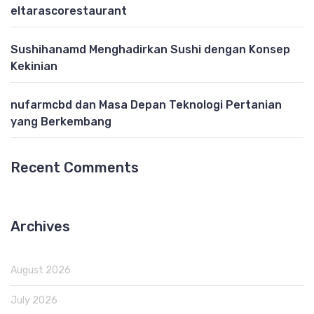
eltarascorestaurant
Sushihanamd Menghadirkan Sushi dengan Konsep
Kekinian
nufarmcbd dan Masa Depan Teknologi Pertanian
yang Berkembang
Recent Comments
Archives
August 2026
July 2026