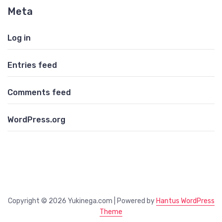
Meta
Log in
Entries feed
Comments feed
WordPress.org
Copyright © 2026 Yukinega.com | Powered by
Hantus WordPress
Theme