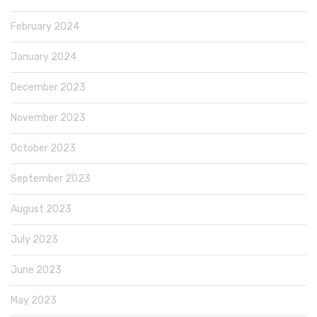
February 2024
January 2024
December 2023
November 2023
October 2023
September 2023
August 2023
July 2023
June 2023
May 2023