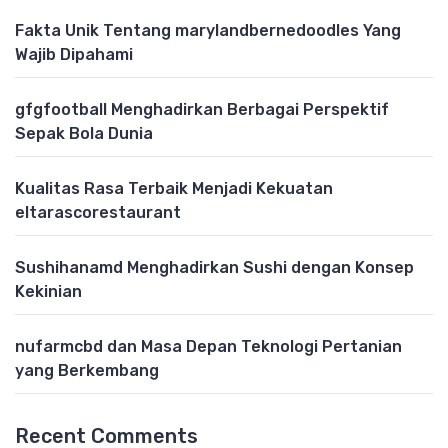
Fakta Unik Tentang marylandbernedoodles Yang
Wajib Dipahami
gfgfootball Menghadirkan Berbagai Perspektif
Sepak Bola Dunia
Kualitas Rasa Terbaik Menjadi Kekuatan
eltarascorestaurant
Sushihanamd Menghadirkan Sushi dengan Konsep
Kekinian
nufarmcbd dan Masa Depan Teknologi Pertanian
yang Berkembang
Recent Comments