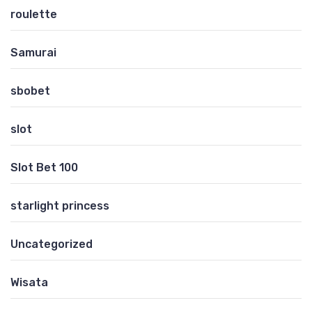
roulette
Samurai
sbobet
slot
Slot Bet 100
starlight princess
Uncategorized
Wisata