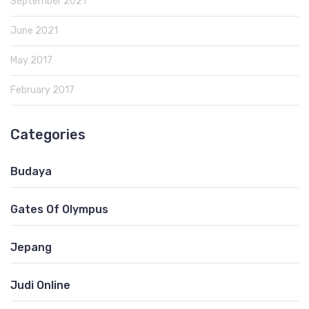
September 2021
June 2021
May 2017
February 2017
Categories
Budaya
Gates Of Olympus
Jepang
Judi Online