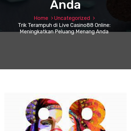
Anda
Home
Uncategorized
Trik Terampuh di Live Casino88 Online:
Meningkatkan Peluang Menang Anda