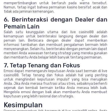
mempertimbangkan untuk bertaruh pada warna tersebut.
Namun, tetap ingat bahwa permainan kasino bersifat acak dan
tidak ada jaminan kemenangan.
6. Berinteraksi dengan Dealer dan
Pemain Lain
Salah satu keunggulan utama dari live casino88 adalah
kemampuan untuk berinteraksi langsung dengan dealer dan
pemain lain. Berbicara dengan dealer dapat memberikan
informasi tambahan dan membuat pengalaman bermain lebih
menyenangkan. Selain itu, berinteraksi dengan pemain lain dapat
memberi Anda wawasan tentang strategi yang mereka gunakan
dan membantu Anda belajar lebih banyak tentang permainan.
7. Tetap Tenang dan Fokus
Emosi dapat memengaruhi keputusan Anda saat bermain di live
casino88. Tetap tenang dan fokus adalah hal yang penting
untuk menghindari keputusan impulsif yang bisa merugikan
Anda. Jika Anda merasa frustrasi atau stres, sebaiknya berhenti
sejenak dan kembali bermain ketika Anda merasa lebih baik.
Mengelola emosi dengan baik akan membantu Anda membuat
keputusan yang lebih rasional dan strategis.
Kesimpulan