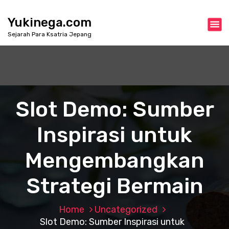
S
k
Yukinega.com
i
Sejarah Para Ksatria Jepang
p
t
o
c
o
n
Slot Demo: Sumber
t
e
Inspirasi untuk
n
t
Mengembangkan
Strategi Bermain
Home
Uncategorized
Slot Demo: Sumber Inspirasi untuk