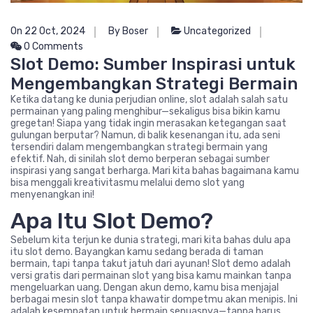
On 22 Oct, 2024
By Boser
Uncategorized
0 Comments
Slot Demo: Sumber Inspirasi untuk
Mengembangkan Strategi Bermain
Ketika datang ke dunia perjudian online, slot adalah salah satu
permainan yang paling menghibur—sekaligus bisa bikin kamu
gregetan! Siapa yang tidak ingin merasakan ketegangan saat
gulungan berputar? Namun, di balik kesenangan itu, ada seni
tersendiri dalam mengembangkan strategi bermain yang
efektif. Nah, di sinilah slot demo berperan sebagai sumber
inspirasi yang sangat berharga. Mari kita bahas bagaimana kamu
bisa menggali kreativitasmu melalui demo slot yang
menyenangkan ini!
Apa Itu Slot Demo?
Sebelum kita terjun ke dunia strategi, mari kita bahas dulu apa
itu slot demo. Bayangkan kamu sedang berada di taman
bermain, tapi tanpa takut jatuh dari ayunan! Slot demo adalah
versi gratis dari permainan slot yang bisa kamu mainkan tanpa
mengeluarkan uang. Dengan akun demo, kamu bisa menjajal
berbagai mesin slot tanpa khawatir dompetmu akan menipis. Ini
adalah kesempatan untuk bermain sepuasnya—tanpa harus