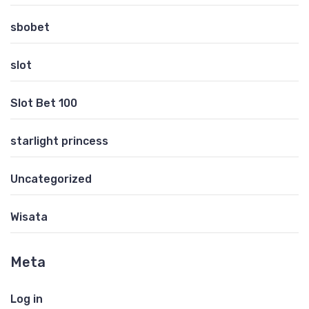
sbobet
slot
Slot Bet 100
starlight princess
Uncategorized
Wisata
Meta
Log in