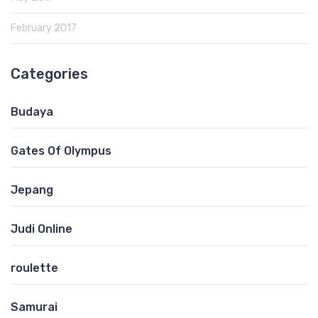
February 2017
Categories
Budaya
Gates Of Olympus
Jepang
Judi Online
roulette
Samurai