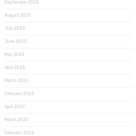
September 2023
August 2023
July 2023
June 2023
May 2023
April 2023
March 2023
February 2023
April 2022
March 2022
February 2022