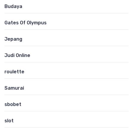
Budaya
Gates Of Olympus
Jepang
Judi Online
roulette
Samurai
sbobet
slot