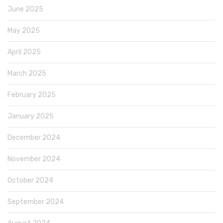
June 2025
May 2025
April 2025
March 2025
February 2025
January 2025
December 2024
November 2024
October 2024
September 2024