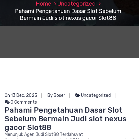
Home
Uncategorized
Pahami Pengetahuan Dasar Slot Sebelum
Bermain Judi slot nexus gacor Slot88
On 13 Dec, 2023
By Boser
Uncategorized
0 Comments
Pahami Pengetahuan Dasar Slot
Sebelum Bermain Judi slot nexus
gacor Slot88
Menunjuk Agen Judi Slot88 Terdahsyat