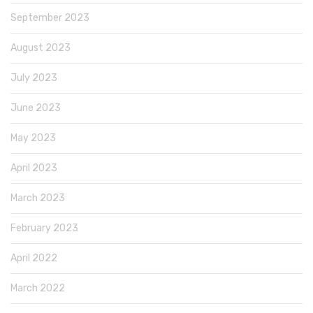
September 2023
August 2023
July 2023
June 2023
May 2023
April 2023
March 2023
February 2023
April 2022
March 2022