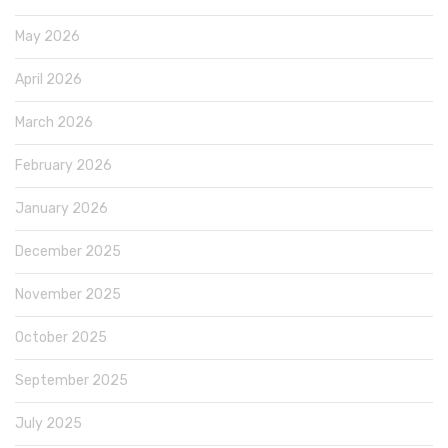
May 2026
April 2026
March 2026
February 2026
January 2026
December 2025
November 2025
October 2025
September 2025
July 2025