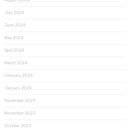
August 2024
July 2024
June 2024
May 2024
April 2024
March 2024
February 2024
January 2024
December 2023
November 2023
October 2023