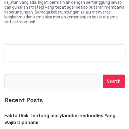
kejutan yang ada. Ingat, bermainlah dengan bertanggung jawab
dan gunakan strategi yang tepat agar setiap putaran membawa
keberuntungan. Semoga keberuntungan selalu menyertai
langkahmu dan kamu bisa meraih kemenangan besar di game
slot astronot ini!
Search for:
Recent Posts
Fakta Unik Tentang marylandbernedoodles Yang
Wajib Dipahami