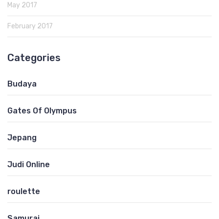
May 2017
February 2017
Categories
Budaya
Gates Of Olympus
Jepang
Judi Online
roulette
Samurai