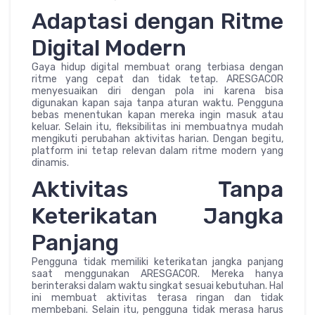
Adaptasi dengan Ritme
Digital Modern
Gaya hidup digital membuat orang terbiasa dengan
ritme yang cepat dan tidak tetap. ARESGACOR
menyesuaikan diri dengan pola ini karena bisa
digunakan kapan saja tanpa aturan waktu. Pengguna
bebas menentukan kapan mereka ingin masuk atau
keluar. Selain itu, fleksibilitas ini membuatnya mudah
mengikuti perubahan aktivitas harian. Dengan begitu,
platform ini tetap relevan dalam ritme modern yang
dinamis.
Aktivitas Tanpa
Keterikatan Jangka
Panjang
Pengguna tidak memiliki keterikatan jangka panjang
saat menggunakan ARESGACOR. Mereka hanya
berinteraksi dalam waktu singkat sesuai kebutuhan. Hal
ini membuat aktivitas terasa ringan dan tidak
membebani. Selain itu, pengguna tidak merasa harus