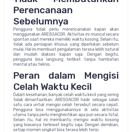
Perencanaan
Sebelumnya
Pengguna tidak perlu merencanakan kapan akan
menggunakan ARESGACOR. Aktivitas ini muncul secara
spontan saat mereka memiliki waktu kosong. Selain itu,
tidak ada persiapan khusus yang diperlukan sebelum
mulai. Hal ini membuat pengalaman terasa lebih natural
dan mudah diakses kapan saja. Dengan begitu,
pengguna bisa langsung terlibat tanpa hambatan
mental atau teknis.
Peran dalam Mengisi
Celah Waktu Kecil
Dalam keseharian, banyak celah waktu kecil yang sering
tidak dimanfaatkan. ARESGACOR hadir sebagai salah
satu cara untuk mengisi celah tersebut secara cepat.
Pengguna bisa menggunakannya di sela aktivitas
utama tanpa perlu menghentikan apa pun secara total.
Selain itu, hal ini membantu mengisi waktu kosong
yang biasanya terlewat begitu saja. Dengan demikian,
setiap momen singkat bisa terasa lebih terisi.