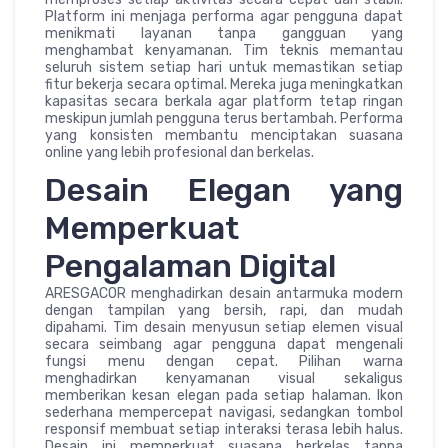
Platform ini menjaga performa agar pengguna dapat
menikmati layanan tanpa gangguan yang
menghambat kenyamanan. Tim teknis memantau
seluruh sistem setiap hari untuk memastikan setiap
fitur bekerja secara optimal. Mereka juga meningkatkan
kapasitas secara berkala agar platform tetap ringan
meskipun jumlah pengguna terus bertambah. Performa
yang konsisten membantu menciptakan suasana
online yang lebih profesional dan berkelas.
Desain Elegan yang
Memperkuat
Pengalaman Digital
ARESGACOR menghadirkan desain antarmuka modern
dengan tampilan yang bersih, rapi, dan mudah
dipahami. Tim desain menyusun setiap elemen visual
secara seimbang agar pengguna dapat mengenali
fungsi menu dengan cepat. Pilihan warna
menghadirkan kenyamanan visual sekaligus
memberikan kesan elegan pada setiap halaman. Ikon
sederhana mempercepat navigasi, sedangkan tombol
responsif membuat setiap interaksi terasa lebih halus.
Desain ini memperkuat suasana berkelas tanpa