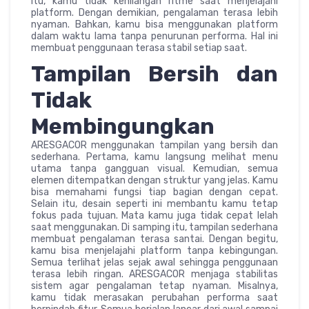
itu, kamu tidak kehilangan ritme saat menjelajahi
platform. Dengan demikian, pengalaman terasa lebih
nyaman. Bahkan, kamu bisa menggunakan platform
dalam waktu lama tanpa penurunan performa. Hal ini
membuat penggunaan terasa stabil setiap saat.
Tampilan Bersih dan
Tidak
Membingungkan
ARESGACOR menggunakan tampilan yang bersih dan
sederhana. Pertama, kamu langsung melihat menu
utama tanpa gangguan visual. Kemudian, semua
elemen ditempatkan dengan struktur yang jelas. Kamu
bisa memahami fungsi tiap bagian dengan cepat.
Selain itu, desain seperti ini membantu kamu tetap
fokus pada tujuan. Mata kamu juga tidak cepat lelah
saat menggunakan. Di samping itu, tampilan sederhana
membuat pengalaman terasa santai. Dengan begitu,
kamu bisa menjelajahi platform tanpa kebingungan.
Semua terlihat jelas sejak awal sehingga penggunaan
terasa lebih ringan. ARESGACOR menjaga stabilitas
sistem agar pengalaman tetap nyaman. Misalnya,
kamu tidak merasakan perubahan performa saat