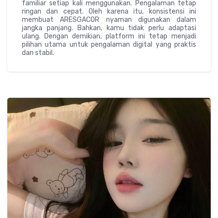
familiar setiap kali menggunakan. Pengalaman tetap
ringan dan cepat. Oleh karena itu, konsistensi ini
membuat ARESGACOR nyaman digunakan dalam
jangka panjang. Bahkan, kamu tidak perlu adaptasi
ulang. Dengan demikian, platform ini tetap menjadi
pilihan utama untuk pengalaman digital yang praktis
dan stabil.