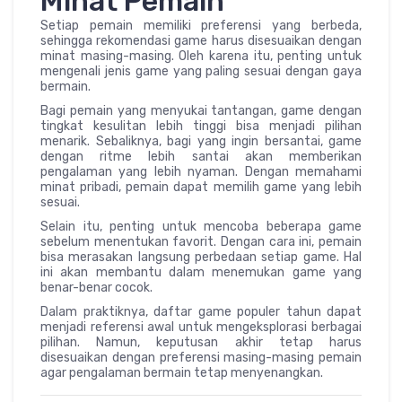
Minat Pemain
Setiap pemain memiliki preferensi yang berbeda,
sehingga rekomendasi game harus disesuaikan dengan
minat masing-masing. Oleh karena itu, penting untuk
mengenali jenis game yang paling sesuai dengan gaya
bermain.
Bagi pemain yang menyukai tantangan, game dengan
tingkat kesulitan lebih tinggi bisa menjadi pilihan
menarik. Sebaliknya, bagi yang ingin bersantai, game
dengan ritme lebih santai akan memberikan
pengalaman yang lebih nyaman. Dengan memahami
minat pribadi, pemain dapat memilih game yang lebih
sesuai.
Selain itu, penting untuk mencoba beberapa game
sebelum menentukan favorit. Dengan cara ini, pemain
bisa merasakan langsung perbedaan setiap game. Hal
ini akan membantu dalam menemukan game yang
benar-benar cocok.
Dalam praktiknya, daftar game populer tahun dapat
menjadi referensi awal untuk mengeksplorasi berbagai
pilihan. Namun, keputusan akhir tetap harus
disesuaikan dengan preferensi masing-masing pemain
agar pengalaman bermain tetap menyenangkan.