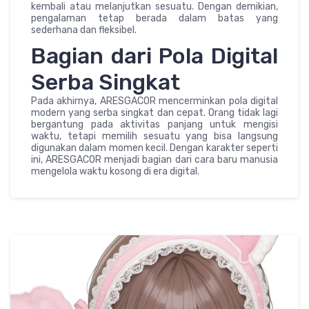
kembali atau melanjutkan sesuatu. Dengan demikian,
pengalaman tetap berada dalam batas yang
sederhana dan fleksibel.
Bagian dari Pola Digital
Serba Singkat
Pada akhirnya, ARESGACOR mencerminkan pola digital
modern yang serba singkat dan cepat. Orang tidak lagi
bergantung pada aktivitas panjang untuk mengisi
waktu, tetapi memilih sesuatu yang bisa langsung
digunakan dalam momen kecil. Dengan karakter seperti
ini, ARESGACOR menjadi bagian dari cara baru manusia
mengelola waktu kosong di era digital.