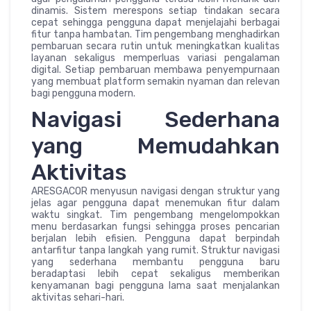
dinamis. Sistem merespons setiap tindakan secara
cepat sehingga pengguna dapat menjelajahi berbagai
fitur tanpa hambatan. Tim pengembang menghadirkan
pembaruan secara rutin untuk meningkatkan kualitas
layanan sekaligus memperluas variasi pengalaman
digital. Setiap pembaruan membawa penyempurnaan
yang membuat platform semakin nyaman dan relevan
bagi pengguna modern.
Navigasi Sederhana
yang Memudahkan
Aktivitas
ARESGACOR menyusun navigasi dengan struktur yang
jelas agar pengguna dapat menemukan fitur dalam
waktu singkat. Tim pengembang mengelompokkan
menu berdasarkan fungsi sehingga proses pencarian
berjalan lebih efisien. Pengguna dapat berpindah
antarfitur tanpa langkah yang rumit. Struktur navigasi
yang sederhana membantu pengguna baru
beradaptasi lebih cepat sekaligus memberikan
kenyamanan bagi pengguna lama saat menjalankan
aktivitas sehari-hari.