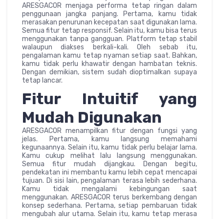
ARESGACOR menjaga performa tetap ringan dalam
penggunaan jangka panjang. Pertama, kamu tidak
merasakan penurunan kecepatan saat digunakan lama.
Semua fitur tetap responsif. Selain itu, kamu bisa terus
menggunakan tanpa gangguan. Platform tetap stabil
walaupun diakses berkali-kali. Oleh sebab itu,
pengalaman kamu tetap nyaman setiap saat. Bahkan,
kamu tidak perlu khawatir dengan hambatan teknis.
Dengan demikian, sistem sudah dioptimalkan supaya
tetap lancar.
Fitur Intuitif yang
Mudah Digunakan
ARESGACOR menampilkan fitur dengan fungsi yang
jelas. Pertama, kamu langsung memahami
kegunaannya. Selain itu, kamu tidak perlu belajar lama.
Kamu cukup melihat lalu langsung menggunakan.
Semua fitur mudah dijangkau. Dengan begitu,
pendekatan ini membantu kamu lebih cepat mencapai
tujuan. Di sisi lain, pengalaman terasa lebih sederhana.
Kamu tidak mengalami kebingungan saat
menggunakan. ARESGACOR terus berkembang dengan
konsep sederhana. Pertama, setiap pembaruan tidak
mengubah alur utama. Selain itu, kamu tetap merasa