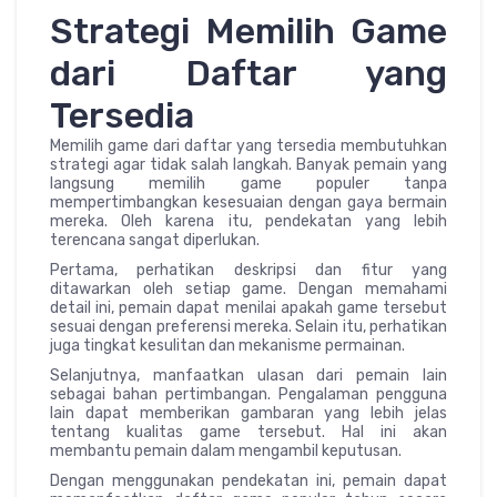
Strategi Memilih Game
dari Daftar yang
Tersedia
Memilih game dari daftar yang tersedia membutuhkan
strategi agar tidak salah langkah. Banyak pemain yang
langsung memilih game populer tanpa
mempertimbangkan kesesuaian dengan gaya bermain
mereka. Oleh karena itu, pendekatan yang lebih
terencana sangat diperlukan.
Pertama, perhatikan deskripsi dan fitur yang
ditawarkan oleh setiap game. Dengan memahami
detail ini, pemain dapat menilai apakah game tersebut
sesuai dengan preferensi mereka. Selain itu, perhatikan
juga tingkat kesulitan dan mekanisme permainan.
Selanjutnya, manfaatkan ulasan dari pemain lain
sebagai bahan pertimbangan. Pengalaman pengguna
lain dapat memberikan gambaran yang lebih jelas
tentang kualitas game tersebut. Hal ini akan
membantu pemain dalam mengambil keputusan.
Dengan menggunakan pendekatan ini, pemain dapat