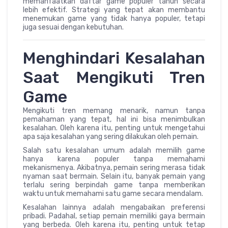
memanfaatkan daftar game populer tahun secara
lebih efektif. Strategi yang tepat akan membantu
menemukan game yang tidak hanya populer, tetapi
juga sesuai dengan kebutuhan.
Menghindari Kesalahan
Saat Mengikuti Tren
Game
Mengikuti tren memang menarik, namun tanpa
pemahaman yang tepat, hal ini bisa menimbulkan
kesalahan. Oleh karena itu, penting untuk mengetahui
apa saja kesalahan yang sering dilakukan oleh pemain.
Salah satu kesalahan umum adalah memilih game
hanya karena populer tanpa memahami
mekanismenya. Akibatnya, pemain sering merasa tidak
nyaman saat bermain. Selain itu, banyak pemain yang
terlalu sering berpindah game tanpa memberikan
waktu untuk memahami satu game secara mendalam.
Kesalahan lainnya adalah mengabaikan preferensi
pribadi. Padahal, setiap pemain memiliki gaya bermain
yang berbeda. Oleh karena itu, penting untuk tetap