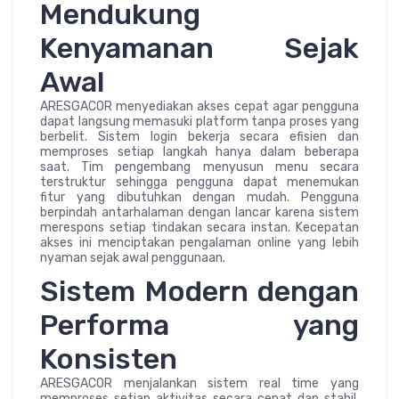
Mendukung
Kenyamanan Sejak
Awal
ARESGACOR menyediakan akses cepat agar pengguna
dapat langsung memasuki platform tanpa proses yang
berbelit. Sistem login bekerja secara efisien dan
memproses setiap langkah hanya dalam beberapa
saat. Tim pengembang menyusun menu secara
terstruktur sehingga pengguna dapat menemukan
fitur yang dibutuhkan dengan mudah. Pengguna
berpindah antarhalaman dengan lancar karena sistem
merespons setiap tindakan secara instan. Kecepatan
akses ini menciptakan pengalaman online yang lebih
nyaman sejak awal penggunaan.
Sistem Modern dengan
Performa yang
Konsisten
ARESGACOR menjalankan sistem real time yang
memproses setiap aktivitas secara cepat dan stabil.