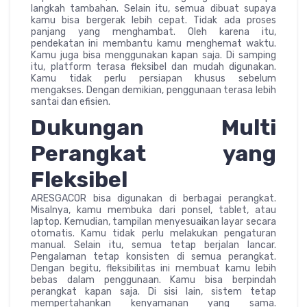
langkah tambahan. Selain itu, semua dibuat supaya
kamu bisa bergerak lebih cepat. Tidak ada proses
panjang yang menghambat. Oleh karena itu,
pendekatan ini membantu kamu menghemat waktu.
Kamu juga bisa menggunakan kapan saja. Di samping
itu, platform terasa fleksibel dan mudah digunakan.
Kamu tidak perlu persiapan khusus sebelum
mengakses. Dengan demikian, penggunaan terasa lebih
santai dan efisien.
Dukungan Multi
Perangkat yang
Fleksibel
ARESGACOR bisa digunakan di berbagai perangkat.
Misalnya, kamu membuka dari ponsel, tablet, atau
laptop. Kemudian, tampilan menyesuaikan layar secara
otomatis. Kamu tidak perlu melakukan pengaturan
manual. Selain itu, semua tetap berjalan lancar.
Pengalaman tetap konsisten di semua perangkat.
Dengan begitu, fleksibilitas ini membuat kamu lebih
bebas dalam penggunaan. Kamu bisa berpindah
perangkat kapan saja. Di sisi lain, sistem tetap
mempertahankan kenyamanan yang sama.