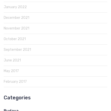
January 2022
December 2021
November 2021
October 2021
September 2021
June 2021
May 2017
February 2017
Categories
Budaya