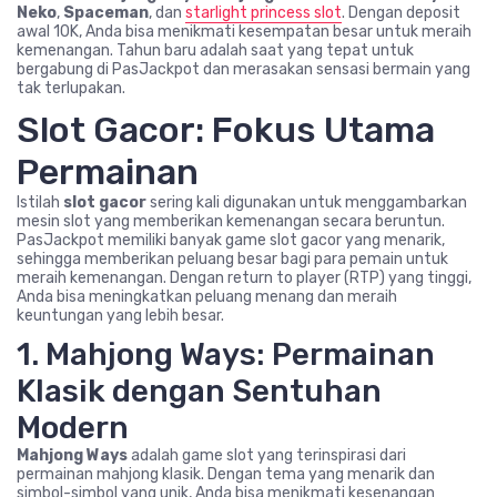
Neko
,
Spaceman
, dan
starlight princess slot
. Dengan deposit
awal 10K, Anda bisa menikmati kesempatan besar untuk meraih
kemenangan. Tahun baru adalah saat yang tepat untuk
bergabung di PasJackpot dan merasakan sensasi bermain yang
tak terlupakan.
Slot Gacor: Fokus Utama
Permainan
Istilah
slot gacor
sering kali digunakan untuk menggambarkan
mesin slot yang memberikan kemenangan secara beruntun.
PasJackpot memiliki banyak game slot gacor yang menarik,
sehingga memberikan peluang besar bagi para pemain untuk
meraih kemenangan. Dengan return to player (RTP) yang tinggi,
Anda bisa meningkatkan peluang menang dan meraih
keuntungan yang lebih besar.
1. Mahjong Ways: Permainan
Klasik dengan Sentuhan
Modern
Mahjong Ways
adalah game slot yang terinspirasi dari
permainan mahjong klasik. Dengan tema yang menarik dan
simbol-simbol yang unik, Anda bisa menikmati kesenangan