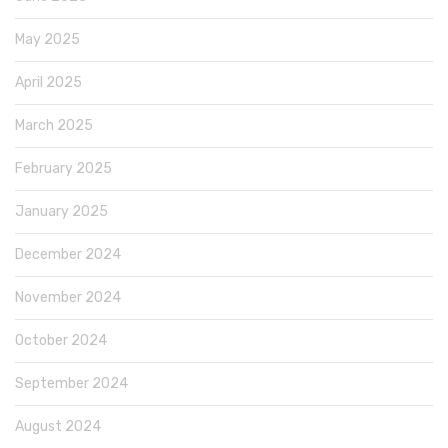
May 2025
April 2025
March 2025
February 2025
January 2025
December 2024
November 2024
October 2024
September 2024
August 2024