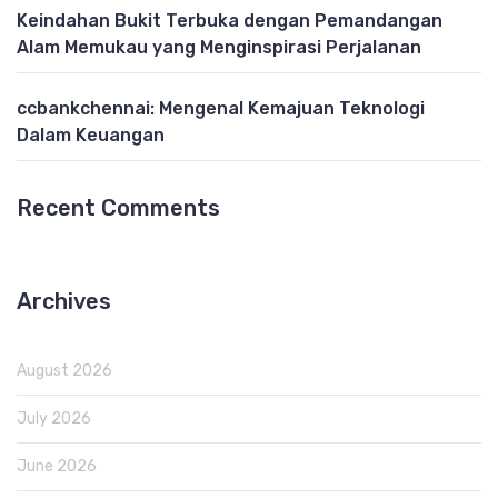
Keindahan Bukit Terbuka dengan Pemandangan
Alam Memukau yang Menginspirasi Perjalanan
ccbankchennai: Mengenal Kemajuan Teknologi
Dalam Keuangan
Recent Comments
Archives
August 2026
July 2026
June 2026