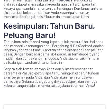
taruhan olahraga melalui platform
SBOBET
. Pendukung
olahraga dapat merasakan kegembiraan bertaruh pada tim
kesayangan sambil menonton pertandingan. Kombinasi antara
slot dan judi bola memberikan Anda kesempatan untuk
menikmati berbagai jenis hiburan dalam satu platform.
Kesimpulan: Tahun Baru,
Peluang Baru!
Tahun baru adalah saat yang tepat untuk memulai hal-hal baru
dan mencari kesenangan baru. Bergabung di PasJackpot adalah
langkah yang tepat untuk meraih pengalaman seru dan peluang
besar. Dengan berbagai game slot gacor, sistem deposit yang
mudah, dan bonus yang menggoda, Anda siap untuk memulai
petualangan taruhan di tahun baru ini.
Segera ajak teman-teman Anda dan nikmati kesenangan
bersama di PasJackpot! Siapa tahu, mungkin keberuntungan
akan berpihak pada Anda, dan Anda akan menjadi jutawan
berikutnya. Selamat bergabung di PasJackpot, dan semoga
keberuntungan selalu menyertai perjalanan bermain Anda!