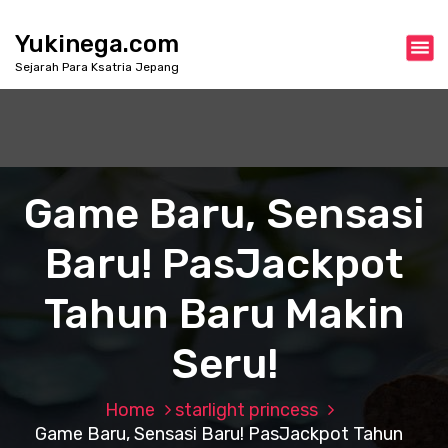
S
k
Yukinega.com
i
Sejarah Para Ksatria Jepang
p
t
o
c
o
n
Game Baru, Sensasi
t
e
Baru! PasJackpot
n
t
Tahun Baru Makin
Seru!
Home
starlight princess
Game Baru, Sensasi Baru! PasJackpot Tahun