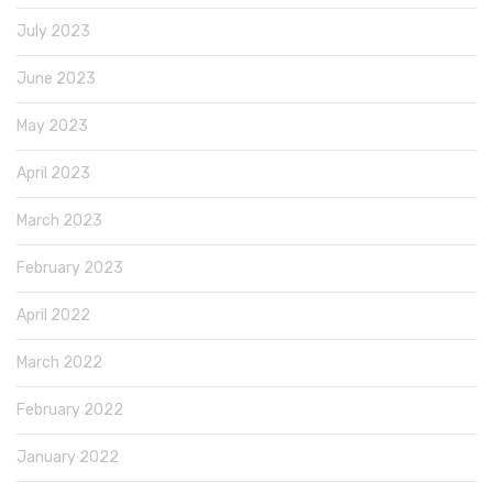
July 2023
June 2023
May 2023
April 2023
March 2023
February 2023
April 2022
March 2022
February 2022
January 2022