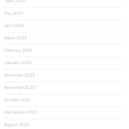
June 2024
May 2024
April 2024
March 2024
February 2024
January 2024
December 2023
November 2023
October 2023
September 2023
August 2023