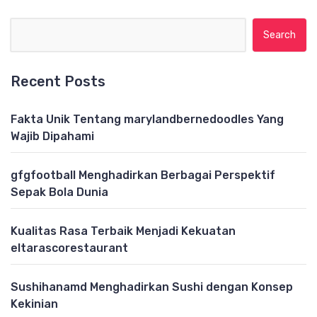
Search for:
Recent Posts
Fakta Unik Tentang marylandbernedoodles Yang
Wajib Dipahami
gfgfootball Menghadirkan Berbagai Perspektif
Sepak Bola Dunia
Kualitas Rasa Terbaik Menjadi Kekuatan
eltarascorestaurant
Sushihanamd Menghadirkan Sushi dengan Konsep
Kekinian