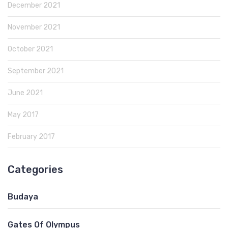
December 2021
November 2021
October 2021
September 2021
June 2021
May 2017
February 2017
Categories
Budaya
Gates Of Olympus