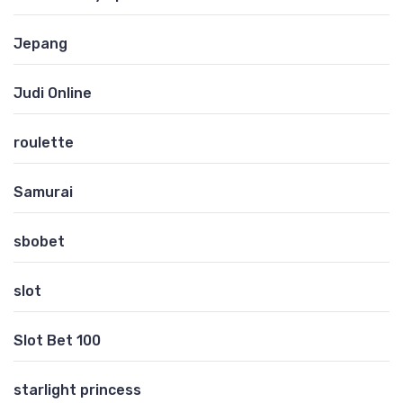
Jepang
Judi Online
roulette
Samurai
sbobet
slot
Slot Bet 100
starlight princess