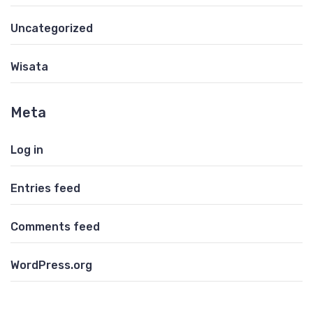
Uncategorized
Wisata
Meta
Log in
Entries feed
Comments feed
WordPress.org