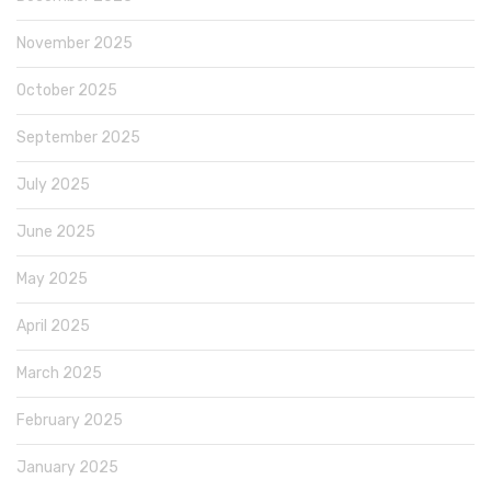
November 2025
October 2025
September 2025
July 2025
June 2025
May 2025
April 2025
March 2025
February 2025
January 2025