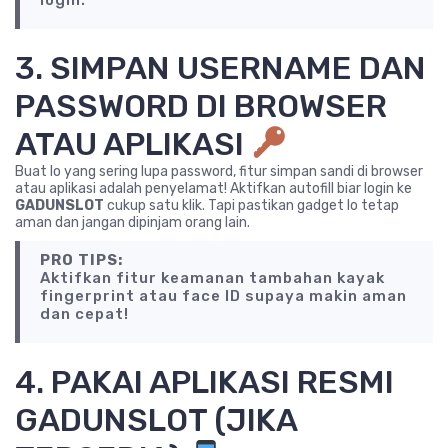
login.
3. SIMPAN USERNAME DAN
PASSWORD DI BROWSER
ATAU APLIKASI
Buat lo yang sering lupa password, fitur simpan sandi di browser
atau aplikasi adalah penyelamat! Aktifkan autofill biar login ke
GADUNSLOT
cukup satu klik. Tapi pastikan gadget lo tetap
aman dan jangan dipinjam orang lain.
PRO TIPS:
Aktifkan fitur keamanan tambahan kayak
fingerprint atau face ID supaya makin aman
dan cepat!
4. PAKAI APLIKASI RESMI
GADUNSLOT (JIKA