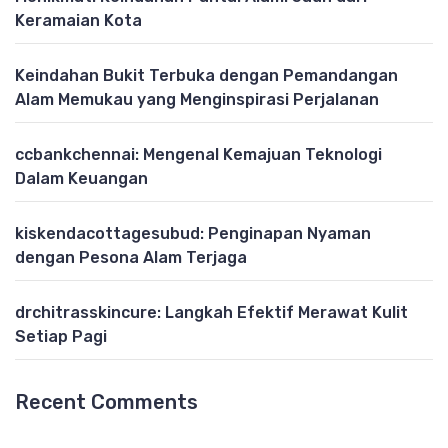
Keramaian Kota
Keindahan Bukit Terbuka dengan Pemandangan
Alam Memukau yang Menginspirasi Perjalanan
ccbankchennai: Mengenal Kemajuan Teknologi
Dalam Keuangan
kiskendacottagesubud: Penginapan Nyaman
dengan Pesona Alam Terjaga
drchitrasskincure: Langkah Efektif Merawat Kulit
Setiap Pagi
Recent Comments