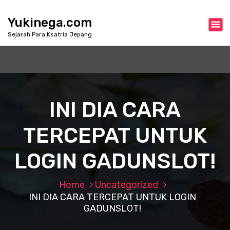
S
k
Yukinega.com
i
Sejarah Para Ksatria Jepang
p
t
o
c
o
n
INI DIA CARA
t
e
TERCEPAT UNTUK
n
t
LOGIN GADUNSLOT!
Home
Uncategorized
INI DIA CARA TERCEPAT UNTUK LOGIN
GADUNSLOT!