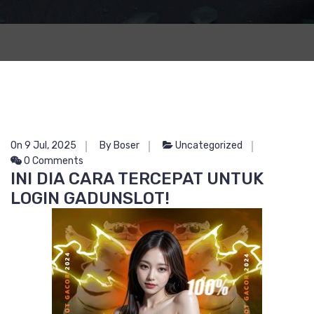
On 9 Jul, 2025
By Boser
Uncategorized
0 Comments
INI DIA CARA TERCEPAT UNTUK
LOGIN GADUNSLOT!