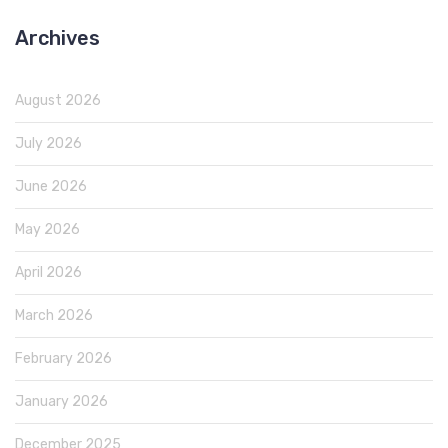
Archives
August 2026
July 2026
June 2026
May 2026
April 2026
March 2026
February 2026
January 2026
December 2025