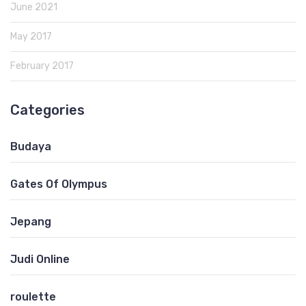
June 2021
May 2017
February 2017
Categories
Budaya
Gates Of Olympus
Jepang
Judi Online
roulette