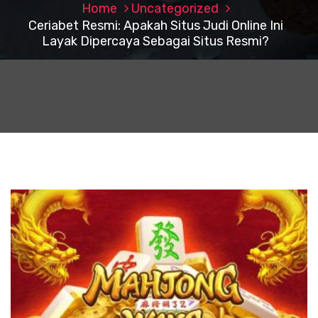
Home
Uncategorized
Ceriabet Resmi: Apakah Situs Judi Online Ini
Layak Dipercaya Sebagai Situs Resmi?