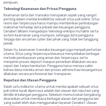
penipuan.
Teknologi Keamanan dan Privasi Pengguna
Keamanan data dan transaksi merupakan aspek yang sangat
penting dalam menilai kredibilitas sebuah situs judi online. Situs
resmi dan terpercaya harus mampu memberikan perlindungan
maksimal terhadap data pribadi dan keuangan pengguna.
Ceriabet diklaim mengadopsi teknologi enkripsi mutakhir serta
sistem keamanan yang mumpuni, sehingga data pengguna
terjaga dari ancaman cyber dan pihak yang tidak bertanggung
jawab.
Selain itu, keamanan transaksi keuangan juga menjadi perhatian
utama. Situs yang terpercaya biasanya menyediakan berbagai
metode pembayaran yang aman dan terpercaya, serta
menjamin proses deposit maupun penarikan dilakukan secara
cepat dan tanpa hambatan. Pengguna harus merasa yakin
bahwa dana mereka aman dan proses administrasi keuangannya
dilakukan secara profesional dan transparan.
Reputasi dan Ulasan Pengguna
Salah satu indikator utama untuk menilai apakah sebuah situs
judi online layak dipercaya adalah dari ulasan dan reputasi yang
dimiliki di kalangan pengguna. Sebelum memutuskan bergabung,
disarankan untuk membaca berbagai ulasan dari pengguna lain
yang sudah lebih dulu menggunakan layanan Ceriabet. Ulasan