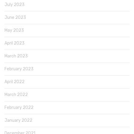
July 2023
June 2023
May 2023
April 2023
March 2023
February 2023
April 2022
March 2022
February 2022
January 2022
December 2021