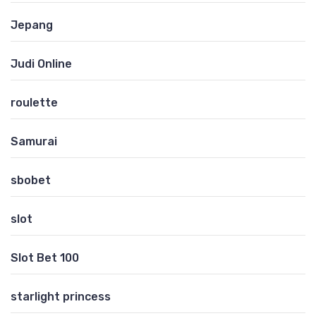
Jepang
Judi Online
roulette
Samurai
sbobet
slot
Slot Bet 100
starlight princess