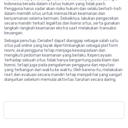
Indonesia berada dalam status hukum yang tidak pasti.
Pengguna harus sadar akan risiko hukum dan selalu berhati-hati
dalam memilih situs untuk memastikan keamanan dan
kenyamanan selama bermain. Sebaiknya, lakukan pengecekan
secara mandiri terkait legalitas dan lisensi situs, serta gunakan
langkah-langkah keamanan ekstra saat melakukan transaksi
keuangan.
Sebagai penutup, Ceriabet dapat dianggap sebagai salah satu
situs judi online yang layak dipertimbangkan sebagai platform
resmi, asal pengguna tetap menjaga kewaspadaan dan
mengikuti pedoman keamanan yang berlaku. Kepercayaan
terhadap sebuah situs tidak hanya bergantung pada klaim dan
lisensi, tetapi juga pada pengalaman pengguna dan reputasi
yang terbangun dari waktu ke waktu. Oleh karena itu, melakukan
riset dan evaluasi secara mandiri tetap menjadi hal yang sangat
dianjurkan sebelum memulai aktivitas taruhan secara daring.