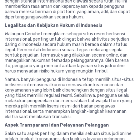
dengan standar internasional dan diawasi secara rutin. Hal ini
memberikan rasa aman dan kepercayaan kepada pengguna
bahwa mereka bermain di platform yang aman, adil, dan dapat
dipertanggungjawabkan secara hukum.
Legalitas dan Kebijakan Hukum di Indonesia
Walaupun Ceriabet mengklaim sebagai situs resmi berlisensi
internasional, penting untuk diingat bahwa aktivitas perjudian
daring di Indonesia secara hukum masih berada dalam status
ilegal. Pemerintah Indonesia secara tegas melarang segala
bentuk perjudian, termasuk yang dilakukan secara online, dan
menegakkan hukuman terhadap pelanggarannya. Oleh karena
itu, pengguna yang memanfaatkan layanan situs judi online
harus menyadari risiko hukum yang mungkin timbul.
Namun, banyak pengguna di Indonesia tetap memilih situs-situs
berlisensi internasional karena menawarkan keamanan dan
kenyamanan yang lebih baik dibandingkan dengan situs ilegal
yang tidak memiliki regulasi resmi. Sebaiknya, pengguna selalu
melakukan pengecekan dan memastikan bahwa platform yang
mereka pilih memiliki lisensi resmi dari badan pengawas
internasional, serta menerapkan langkah-langkah keamanan
ekstra saat melakukan transaksi.
Aspek Transparansi dan Pelayanan Pelanggan
Salah satu aspek penting dalam menilai sebuah situs judi online
adalah tingkat transparansi dan kualitas layanan pelanggan.