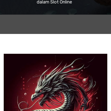
dalam Slot Online