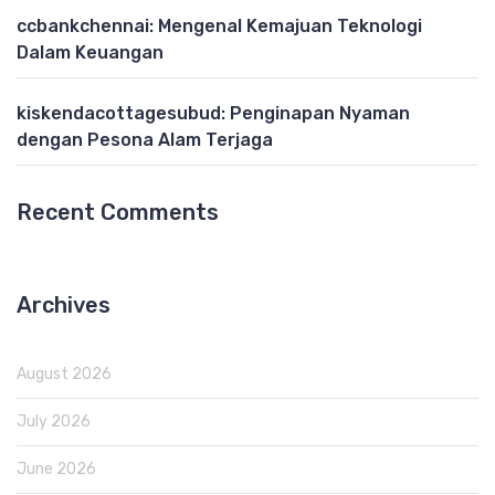
ccbankchennai: Mengenal Kemajuan Teknologi
Dalam Keuangan
kiskendacottagesubud: Penginapan Nyaman
dengan Pesona Alam Terjaga
Recent Comments
Archives
August 2026
July 2026
June 2026