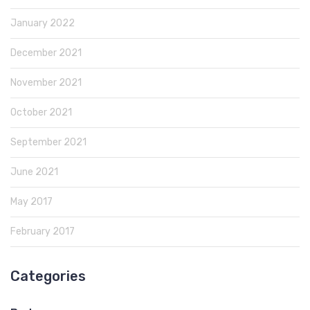
January 2022
December 2021
November 2021
October 2021
September 2021
June 2021
May 2017
February 2017
Categories