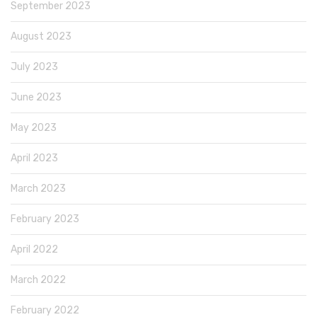
September 2023
August 2023
July 2023
June 2023
May 2023
April 2023
March 2023
February 2023
April 2022
March 2022
February 2022