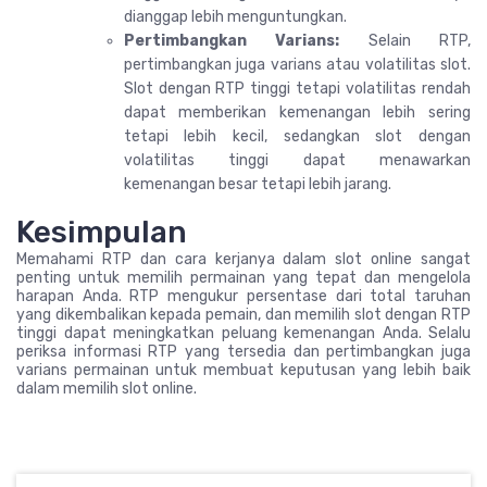
dianggap lebih menguntungkan.
Pertimbangkan Varians:
Selain RTP,
pertimbangkan juga varians atau volatilitas slot.
Slot dengan RTP tinggi tetapi volatilitas rendah
dapat memberikan kemenangan lebih sering
tetapi lebih kecil, sedangkan slot dengan
volatilitas tinggi dapat menawarkan
kemenangan besar tetapi lebih jarang.
Kesimpulan
Memahami RTP dan cara kerjanya dalam slot online sangat
penting untuk memilih permainan yang tepat dan mengelola
harapan Anda. RTP mengukur persentase dari total taruhan
yang dikembalikan kepada pemain, dan memilih slot dengan RTP
tinggi dapat meningkatkan peluang kemenangan Anda. Selalu
periksa informasi RTP yang tersedia dan pertimbangkan juga
varians permainan untuk membuat keputusan yang lebih baik
dalam memilih slot online.