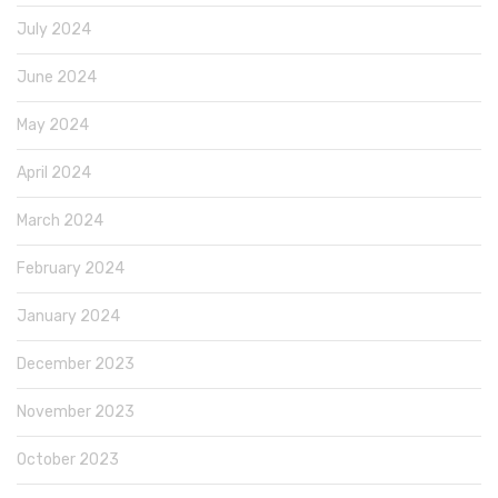
July 2024
June 2024
May 2024
April 2024
March 2024
February 2024
January 2024
December 2023
November 2023
October 2023