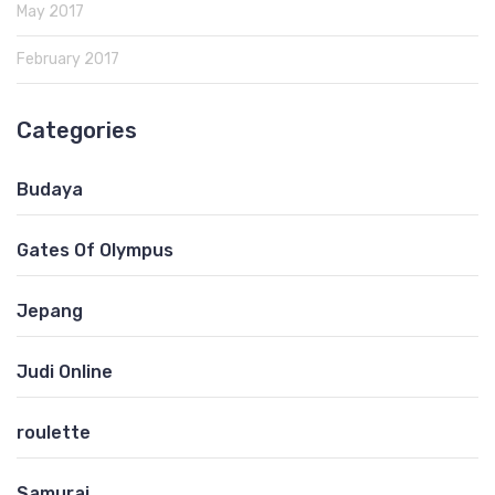
May 2017
February 2017
Categories
Budaya
Gates Of Olympus
Jepang
Judi Online
roulette
Samurai