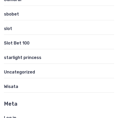
sbobet
slot
Slot Bet 100
starlight princess
Uncategorized
Wisata
Meta
Log in