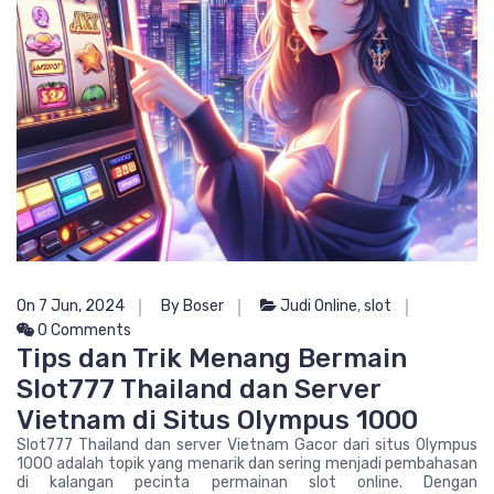
On 7 Jun, 2024
By Boser
Judi Online
,
slot
0 Comments
Tips dan Trik Menang Bermain
Slot777 Thailand dan Server
Vietnam di Situs Olympus 1000
Slot777 Thailand dan server Vietnam Gacor dari situs Olympus
1000 adalah topik yang menarik dan sering menjadi pembahasan
di kalangan pecinta permainan slot online. Dengan