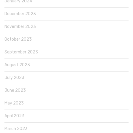
January 2024
December 2023
November 2023
October 2023
September 2023
August 2023
July 2023
June 2023
May 2023
April 2023
March 2023