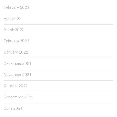
February 2023
April 2022
March 2022
February 2022
January 2022
December 2021
November 2021
October 2021
September 2021
June 2021