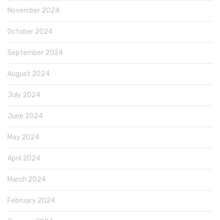
November 2024
October 2024
September 2024
August 2024
July 2024
June 2024
May 2024
April 2024
March 2024
February 2024