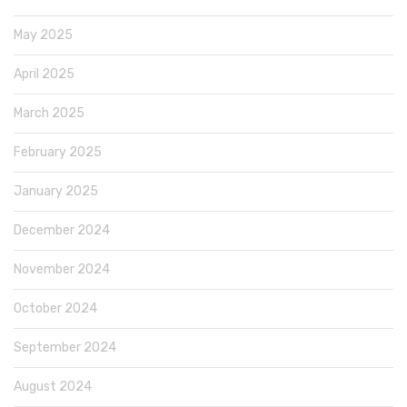
May 2025
April 2025
March 2025
February 2025
January 2025
December 2024
November 2024
October 2024
September 2024
August 2024