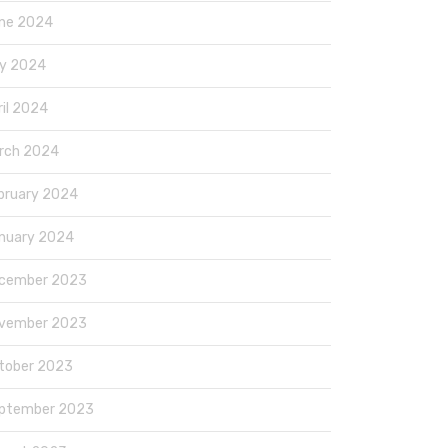
ne 2024
y 2024
ril 2024
rch 2024
bruary 2024
nuary 2024
cember 2023
vember 2023
tober 2023
ptember 2023