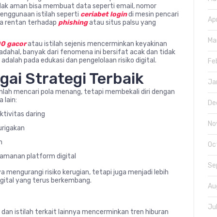
idak aman bisa membuat data seperti email, nomor
enggunaan istilah seperti
ceriabet login
di mesin pencari
Ap
 rentan terhadap
phishing
atau situs palsu yang
Ma
00 gacor
atau istilah sejenis mencerminkan keyakinan
dahal, banyak dari fenomena ini bersifat acak dan tidak
 adalah pada edukasi dan pengelolaan risiko digital.
Fe
agai Strategi Terbaik
Ja
anlah mencari pola menang, tetapi membekali diri dengan
 lain:
De
ktivitas daring
No
urigakan
n
Oc
eamanan platform digital
Se
 mengurangi risiko kerugian, tetapi juga menjadi lebih
gital yang terus berkembang.
Au
Ju
, dan istilah terkait lainnya mencerminkan tren hiburan