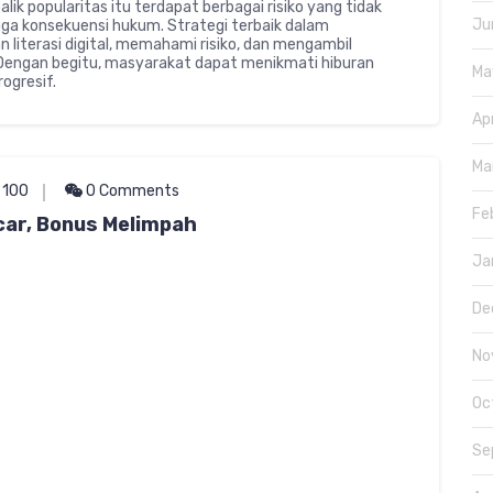
alik popularitas itu terdapat berbagai risiko yang tidak
Ju
gga konsekuensi hukum. Strategi terbaik dalam
literasi digital, memahami risiko, dan mengambil
 Dengan begitu, masyarakat dapat menikmati hiburan
Ma
ogresif.
Ap
Ma
 100
0 Comments
Fe
car, Bonus Melimpah
Ja
De
No
Oc
Se