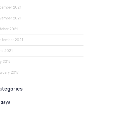
cember 2021
vember 2021
tober 2021
ptember 2021
ne 2021
y 2017
bruary 2017
ategories
udaya