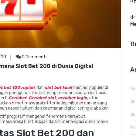
Ny
dr
Me
R
100
0 Comments
na Slot Bet 200 di Dunia Digital
A
ot bet 100 rupiah
, dan
slot bet kecil
menjadi populer di
Au
ngan pengguna internet yang mencari hiburan berbasis
perti
Ceriabet
,
Ceriabet slot
,
ceriabet login
, atau
Ju
ukkan minat masyarakat terhadap hiburan daring yang
n aspek hukum dan keamanan digital sering diabaikan.
Ju
ektif progresif mengenai fenomena tersebut,
si masyarakat untuk bijak dalam menavigasi dunia maya.
Ma
as Slot Bet 200 dan