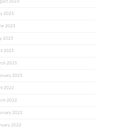
gust 2023
ly 2023
ne 2023
y 2023
ril 2023
rch 2023
bruary 2023
ril 2022
rch 2022
bruary 2022
nuary 2022