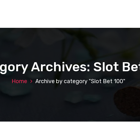
gory Archives: Slot Be
Home
Archive by category "Slot Bet 100"