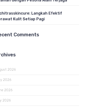
aman dengan Pesona Alam Terjaga
chitrasskincure: Langkah Efektif
rawat Kulit Setiap Pagi
ecent Comments
rchives
gust 2026
ly 2026
ne 2026
y 2026