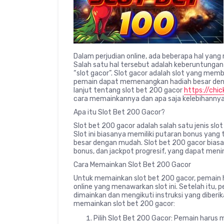
Dalam perjudian online, ada beberapa hal yan
Salah satu hal tersebut adalah keberuntungan 
“slot gacor”. Slot gacor adalah slot yang me
pemain dapat memenangkan hadiah besar denga
lanjut tentang slot bet 200 gacor
https://chi
cara memainkannya dan apa saja kelebihannya
Apa itu Slot Bet 200 Gacor?
Slot bet 200 gacor adalah salah satu jenis slot
Slot ini biasanya memiliki putaran bonus yan
besar dengan mudah. Slot bet 200 gacor biasany
bonus, dan jackpot progresif, yang dapat me
Cara Memainkan Slot Bet 200 Gacor
Untuk memainkan slot bet 200 gacor, pemain h
online yang menawarkan slot ini. Setelah itu, 
dimainkan dan mengikuti instruksi yang diberi
memainkan slot bet 200 gacor:
Pilih Slot Bet 200 Gacor: Pemain harus m