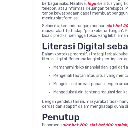
berbagai risiko. Misalnya,
login
ke situs yang t
telepon, atau informasi keuangan terekspos. P
tanpa kewaspadaan dapat membuat pengguna
meniru platform asli.
Selain itu, kecenderungan mencari
slot bet 2
masyarakat terhadap “pola keberuntungan”. Pa
bisa diprediksi, sehingga fokus yang lebih aman
Literasi Digital seb
Dalam konteks progresif, strategi terbaik buk
literasi digital. Beberapa langkah penting antara
Memahami risiko finansial dan legal dari a
Mengenali tautan atau situs yang menc
Mengelola informasi pribadi dengan ama
Mengedukasi diri tentang regulasi dan k
Dengan pendekatan ini, masyarakat tidak hanya
cerdas dan adaptif dalam menghadapi dunia di
Penutup
Fenomena
slot bet 200
,
slot bet 100 rupiah