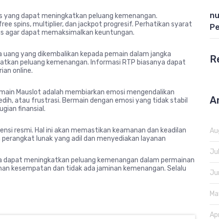
nu
nus yang dapat meningkatkan peluang kemenangan.
ree spins, multiplier, dan jackpot progresif. Perhatikan syarat
Pe
nus agar dapat memaksimalkan keuntungan.
ta uang yang dikembalikan kepada pemain dalam jangka
R
ngkatkan peluang kemenangan. Informasi RTP biasanya dapat
ian online.
emain Mauslot adalah membiarkan emosi mengendalikan
A
dih, atau frustrasi. Bermain dengan emosi yang tidak stabil
ian finansial.
lisensi resmi. Hal ini akan memastikan keamanan dan keadilan
Au
 perangkat lunak yang adil dan menyediakan layanan
Ju
nda dapat meningkatkan peluang kemenangan dalam permainan
inan kesempatan dan tidak ada jaminan kemenangan. Selalu
Ju
Ma
Ap