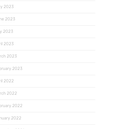
ly 2023
ne 2023
y 2023
ril 2023
rch 2023
bruary 2023
ril 2022
rch 2022
bruary 2022
nuary 2022