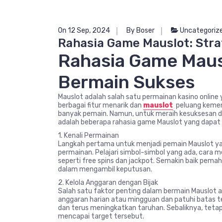
On 12 Sep, 2024
By Boser
Uncategoriz
Rahasia Game Mauslot: Stra
Rahasia Game Mausl
Bermain Sukses
Mauslot adalah salah satu permainan kasino online
berbagai fitur menarik dan
mauslot
peluang kemena
banyak pemain. Namun, untuk meraih kesuksesan dal
adalah beberapa rahasia game Mauslot yang dap
1. Kenali Permainan
Langkah pertama untuk menjadi pemain Mauslot 
permainan. Pelajari simbol-simbol yang ada, cara 
seperti free spins dan jackpot. Semakin baik pem
dalam mengambil keputusan.
2. Kelola Anggaran dengan Bijak
Salah satu faktor penting dalam bermain Mauslot
anggaran harian atau mingguan dan patuhi batas 
dan terus meningkatkan taruhan. Sebaliknya, teta
mencapai target tersebut.