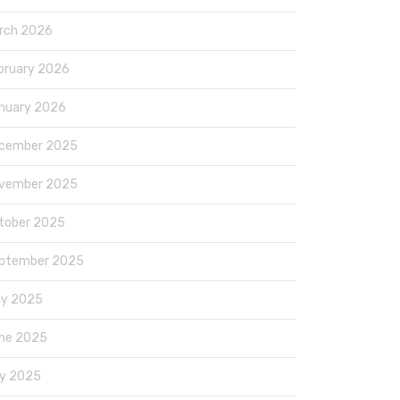
rch 2026
bruary 2026
nuary 2026
cember 2025
vember 2025
tober 2025
ptember 2025
ly 2025
ne 2025
y 2025