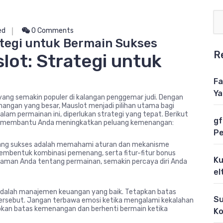
ed
0 Comments
tegi untuk Bermain Sukses
R
ot: Strategi untuk
Fa
Ya
 yang semakin populer di kalangan penggemar judi. Dengan
ngan yang besar, Mauslot menjadi pilihan utama bagi
am permainan ini, diperlukan strategi yang tepat. Berikut
gf
at membantu Anda meningkatkan peluang kemenangan:
Pe
yang sukses adalah memahami aturan dan mekanisme
membentuk kombinasi pemenang, serta fitur-fitur bonus
Ku
ahaman Anda tentang permainan, semakin percaya diri Anda
el
 adalah manajemen keuangan yang baik. Tetapkan batas
Su
tersebut. Jangan terbawa emosi ketika mengalami kekalahan
pkan batas kemenangan dan berhenti bermain ketika
Ko