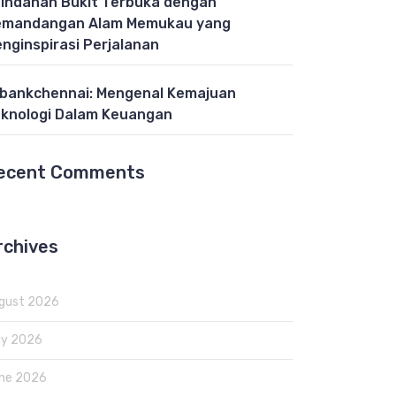
indahan Bukit Terbuka dengan
emandangan Alam Memukau yang
nginspirasi Perjalanan
bankchennai: Mengenal Kemajuan
knologi Dalam Keuangan
ecent Comments
rchives
gust 2026
ly 2026
ne 2026