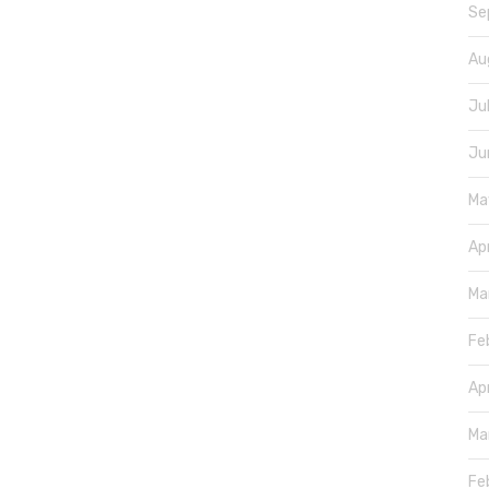
Se
Au
Ju
Ju
Ma
Ap
Ma
Fe
Ap
Ma
Fe