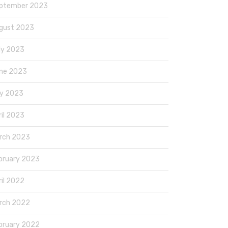
ptember 2023
gust 2023
ly 2023
ne 2023
y 2023
ril 2023
rch 2023
bruary 2023
ril 2022
rch 2022
bruary 2022