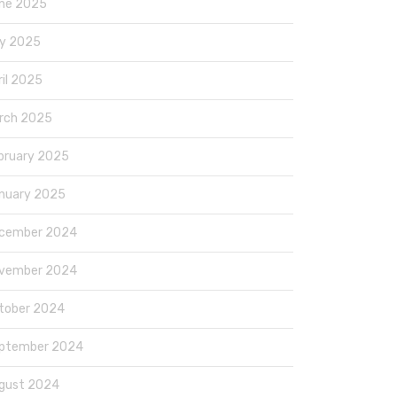
ne 2025
y 2025
ril 2025
rch 2025
bruary 2025
nuary 2025
cember 2024
vember 2024
tober 2024
ptember 2024
gust 2024