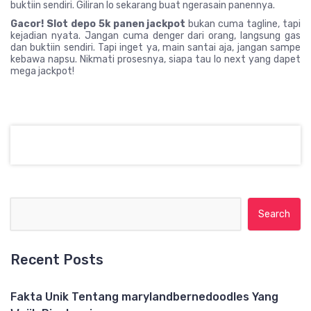
buktiin sendiri. Giliran lo sekarang buat ngerasain panennya.
Gacor! Slot depo 5k panen jackpot
bukan cuma tagline, tapi
kejadian nyata. Jangan cuma denger dari orang, langsung gas
dan buktiin sendiri. Tapi inget ya, main santai aja, jangan sampe
kebawa napsu. Nikmati prosesnya, siapa tau lo next yang dapet
mega jackpot!
Search for:
Recent Posts
Fakta Unik Tentang marylandbernedoodles Yang