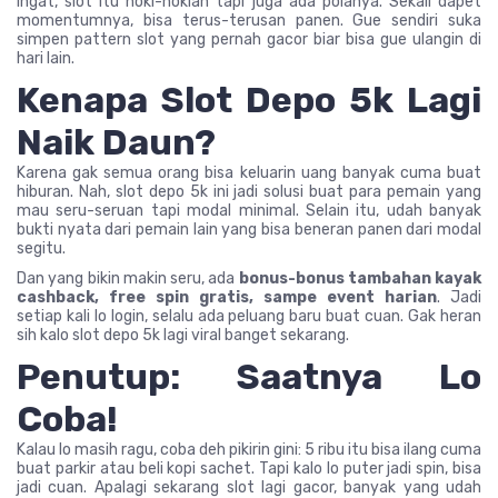
Ingat, slot itu hoki-hokian tapi juga ada polanya. Sekali dapet
momentumnya, bisa terus-terusan panen. Gue sendiri suka
simpen pattern slot yang pernah gacor biar bisa gue ulangin di
hari lain.
Kenapa Slot Depo 5k Lagi
Naik Daun?
Karena gak semua orang bisa keluarin uang banyak cuma buat
hiburan. Nah, slot depo 5k ini jadi solusi buat para pemain yang
mau seru-seruan tapi modal minimal. Selain itu, udah banyak
bukti nyata dari pemain lain yang bisa beneran panen dari modal
segitu.
Dan yang bikin makin seru, ada
bonus-bonus tambahan kayak
cashback, free spin gratis, sampe event harian
. Jadi
setiap kali lo login, selalu ada peluang baru buat cuan. Gak heran
sih kalo slot depo 5k lagi viral banget sekarang.
Penutup: Saatnya Lo
Coba!
Kalau lo masih ragu, coba deh pikirin gini: 5 ribu itu bisa ilang cuma
buat parkir atau beli kopi sachet. Tapi kalo lo puter jadi spin, bisa
jadi cuan. Apalagi sekarang slot lagi gacor, banyak yang udah