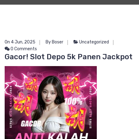
On 4 Jun, 2025
By Boser
Uncategorized
0 Comments
Gacor! Slot Depo 5k Panen Jackpot