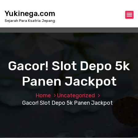
S
k
Yukinega.com
i
Sejarah Para Ksatria Jepang
p
t
o
c
o
n
Gacor! Slot Depo 5k
t
e
Panen Jackpot
n
t
Home
Uncategorized
Gacor! Slot Depo 5k Panen Jackpot