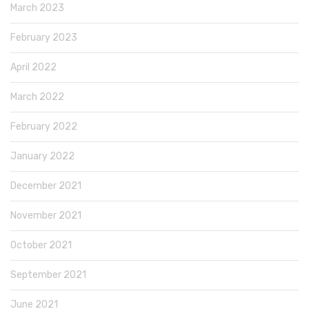
March 2023
February 2023
April 2022
March 2022
February 2022
January 2022
December 2021
November 2021
October 2021
September 2021
June 2021