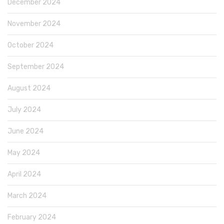
December 2024
November 2024
October 2024
September 2024
August 2024
July 2024
June 2024
May 2024
April 2024
March 2024
February 2024