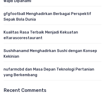
Wajib Dipahami
gfgfootball Menghadirkan Berbagai Perspektif
Sepak Bola Dunia
Kualitas Rasa Terbaik Menjadi Kekuatan
eltarascorestaurant
Sushihanamd Menghadirkan Sushi dengan Konsep
Kekinian
nufarmcbd dan Masa Depan Teknologi Pertanian
yang Berkembang
Recent Comments