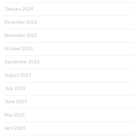
January 2024
December 2023
November 2023
October 2023
September 2023
August 2023
July 2023
June 2023
May 2023
April 2023