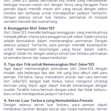
Slot Joker123 adalah permainan judi online yang menawarkan
berbagai macam mesin slot dengan tema yang beragam. Para
pemain dapat memilih mesin slot yang sesuai dengan selera
mereka dan berharap untuk mendapatkan jackpot fantastis.
Dengan adanya server luar terbaru, permainan ini menjadi
semakin menarik dan menantang.
2. Keunggulan Slot Joker123
Slot Joker123 memiliki berbagai keunggulan yang membuatnya
menjadi pilihan utama para penggemar judi online. Salah satunya
adalah kemudahan dalam memenangkan permainan. Dengan
adanya jackpot fantastis, para pemain memiliki kesempatan
untuk memperoleh keuntungan yang besar dalam waktu
singkat. Selain itu, dengan adanya server luar terbaru, permainan
ini semakin lancar dan tanpa hambatan.
3. Tips dan Trik untuk Memenangkan Slot Joker123
Agar dapat memenangkan permainan slot Joker123 dengan
mudah, ada beberapa tips dan trik yang bisa diikuti oleh para
pemain. Pertama, harus memahami aturan dan cara bermain
slot Joker123 dengan baik. Kedua, harus mengatur strategi
bermain yang tepat agar dapat meraih kemenangan dengan
mudah. Terakhir, harus bermain dengan sabar dan tidak terburu-
buru untuk mendapatkan jackpot fantastis.
4. Server Luar Terbaru yang Memudahkan Pemain
Dengan adanya server luar terbaru, para pemain dapat
melakukan taruhan dengan lancar dan tanpa hambatan. Server