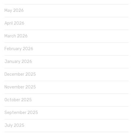
May 2026
April 2026
March 2026
February 2026
January 2026
December 2025
November 2025
October 2025
September 2025
July 2025