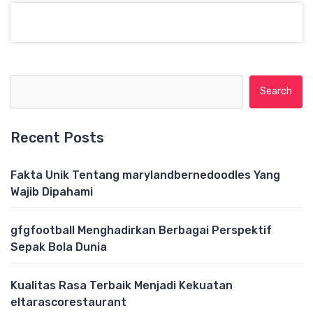
Search for:
Recent Posts
Fakta Unik Tentang marylandbernedoodles Yang
Wajib Dipahami
gfgfootball Menghadirkan Berbagai Perspektif
Sepak Bola Dunia
Kualitas Rasa Terbaik Menjadi Kekuatan
eltarascorestaurant