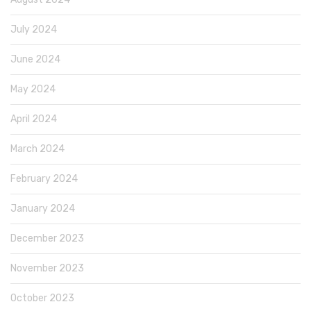
July 2024
June 2024
May 2024
April 2024
March 2024
February 2024
January 2024
December 2023
November 2023
October 2023