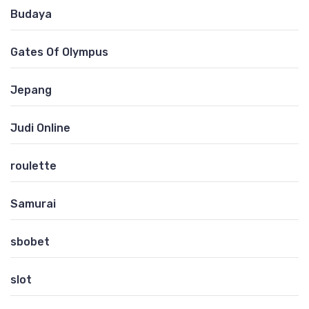
Budaya
Gates Of Olympus
Jepang
Judi Online
roulette
Samurai
sbobet
slot