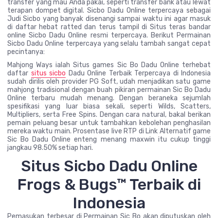
transfer yang mau Anda pakai, seperti transfer bank atau lewat
terapan dompet digital. Sicbo Dadu Online terpercaya sebagai
Judi Sicbo yang banyak disenangi sampai waktu ini agar masuk
di daftar hebat ratted dan terus tampil di Situs teras bandar
online Sicbo Dadu Online resmi terpercaya. Berikut Permainan
Sicbo Dadu Online terpercaya yang selalu tambah sangat cepat
pecintanya:
Mahjong Ways ialah Situs games Sic Bo Dadu Online terhebat
daftar
situs sicbo
Dadu Online Terbaik Terpercaya di Indonesia
sudah dirilis oleh provider PG Soft, udah menjadikan satu game
mahjong tradisional dengan buah pikiran permainan Sic Bo Dadu
Online terbaru mudah menang. Dengan beraneka sejumlah
spesifikasi yang luar biasa sekali, seperti Wilds, Scatters,
Multipliers, serta Free Spins. Dengan cara natural, bakal berikan
pemain peluang besar untuk tambahkan kebolehan penghasilan
mereka waktu main. Prosentase live RTP di Link Alternatif game
Sic Bo Dadu Online enteng menang maxwin itu cukup tinggi
jangkau 98.50% setiap hari.
Situs Sicbo Dadu Online
Frogs & Bugs™ Terbaik di
Indonesia
Pemasukan terbesar di Permainan Sic Bo akan diputuskan oleh