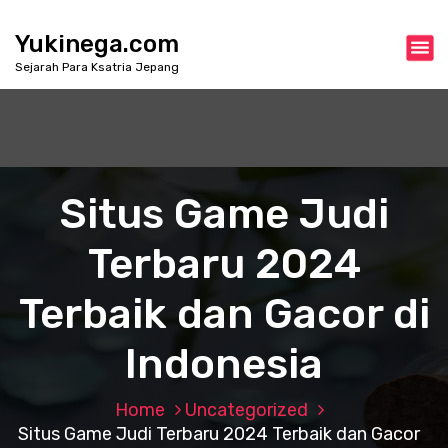
S
k
Yukinega.com
i
Sejarah Para Ksatria Jepang
p
t
o
c
o
n
Situs Game Judi
t
e
Terbaru 2024
n
t
Terbaik dan Gacor di
Indonesia
Home
Uncategorized
Situs Game Judi Terbaru 2024 Terbaik dan Gacor