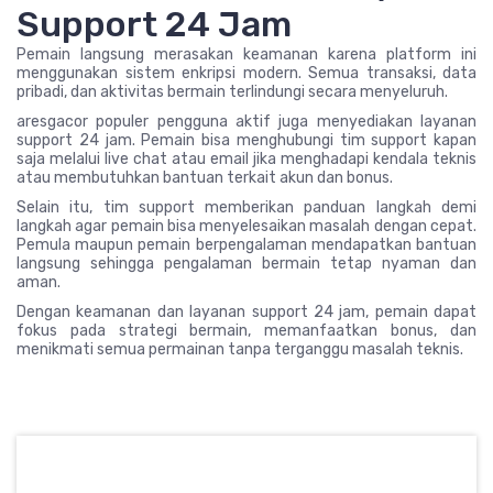
Support 24 Jam
Pemain langsung merasakan keamanan karena platform ini
menggunakan sistem enkripsi modern. Semua transaksi, data
pribadi, dan aktivitas bermain terlindungi secara menyeluruh.
aresgacor populer pengguna aktif juga menyediakan layanan
support 24 jam. Pemain bisa menghubungi tim support kapan
saja melalui live chat atau email jika menghadapi kendala teknis
atau membutuhkan bantuan terkait akun dan bonus.
Selain itu, tim support memberikan panduan langkah demi
langkah agar pemain bisa menyelesaikan masalah dengan cepat.
Pemula maupun pemain berpengalaman mendapatkan bantuan
langsung sehingga pengalaman bermain tetap nyaman dan
aman.
Dengan keamanan dan layanan support 24 jam, pemain dapat
fokus pada strategi bermain, memanfaatkan bonus, dan
menikmati semua permainan tanpa terganggu masalah teknis.