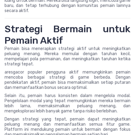
luang untuk bermain. Mereka bisa langsung login, mencoba game
baru, dan tetap terhubung dengan komunitas pemain lainnya
secara aktif.
Strategi Bermain untuk
Pemain Aktif
Pemain bisa menerapkan strategi aktif untuk meningkatkan
peluang menang. Mereka memulai dengan taruhan kecil,
mempelajari pola permainan, dan meningkatkan taruhan ketika
strategi tepat.
aresgacor populer pengguna aktif memungkinkan pemain
mencoba berbagai strategi di game berbeda. Dengan
pendekatan aktif, pemain bisa memaksimalkan setiap putaran
dan memanfaatkan bonus secara optimal.
Selain itu, pemain harus konsisten dalam mengelola modal.
Pengelolaan modal yang tepat memungkinkan mereka bermain
lebih lama, memaksimalkan peluang menang, dan
mengeksplorasi lebih banyak game tanpa risiko berlebihan.
Dengan strategi yang tepat, pemain dapat meningkatkan
peluang menang dan memanfaatkan semua fitur game.
Platform ini mendukung pemain untuk bermain dengan fokus
dan memaksimalkan pengalaman bermain setiap hari.