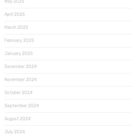
May 2025
April 2025
March 2025
February 2025
January 2025
December 2024
November 2024
October 2024
September 2024
August 2024
July 2024