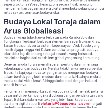
memperkenalkan Tongkonan ke dunia luar. Situs-situs modern
seperti victoria99beautynails.com secara tidak langsung
mencerminkan bagaimana era digital membuka peluang promosi
lintas sektor, termasuk budaya lokal.
Budaya Lokal Toraja dalam
Arus Globalisasi
Budaya Toraja tidak hanya terbatas pada Rambu Solo dan
Tongkonan. Terdapat berbagai elemen lain seperti ukiran khas,
tarian tradisional, serta sistem kepercayaan Aluk Todolo yang
masih dijaga hingga kini. Dalam pendekatan progresif, budaya
lokal tidak lagi dipandang sebagai sesuatu yang terisolasi,
melainkan bagian dari ekosistem global yang saling terhubung.
Generasi muda Toraja memiliki peran penting dalam menjaga
keberlangsungan budaya ini. Mereka tidak hanya menjadi pelaku
tradisi, tetapi juga inovator yang mampu mengemas budaya
dalam bentuk yang lebih modern dan menarik. Misalnya, melalui
media sosial, video kreatif, hingga kolaborasi dengan industri
kreatif lainnya.
Fenomena ini menunjukkan bahwa budaya lokal memiliki potensi
besar untuk berkembang jika didukung dengan pendekatan yang
tepat. Bahkan, dalam konteks yang lebih luas, keberadaan
platform digital seperti
victoria99beautynails.com
menjadi
simbol bagaimana dunia terus bergerak ke arah konektivitas