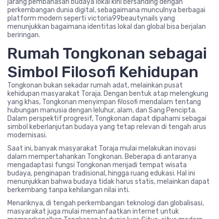
jarang pembahasan budaya lokal kini bersanding dengan
perkembangan dunia digital, sebagaimana munculnya berbagai
platform modern seperti victoria99beautynails yang
menunjukkan bagaimana identitas lokal dan global bisa berjalan
beriringan.
Rumah Tongkonan sebagai
Simbol Filosofi Kehidupan
Tongkonan bukan sekadar rumah adat, melainkan pusat
kehidupan masyarakat Toraja. Dengan bentuk atap melengkung
yang khas, Tongkonan menyimpan filosofi mendalam tentang
hubungan manusia dengan leluhur, alam, dan Sang Pencipta.
Dalam perspektif progresif, Tongkonan dapat dipahami sebagai
simbol keberlanjutan budaya yang tetap relevan di tengah arus
modernisasi.
Saat ini, banyak masyarakat Toraja mulai melakukan inovasi
dalam mempertahankan Tongkonan. Beberapa di antaranya
mengadaptasi fungsi Tongkonan menjadi tempat wisata
budaya, penginapan tradisional, hingga ruang edukasi. Hal ini
menunjukkan bahwa budaya tidak harus statis, melainkan dapat
berkembang tanpa kehilangan nilai inti.
Menariknya, di tengah perkembangan teknologi dan globalisasi,
masyarakat juga mulai memanfaatkan internet untuk