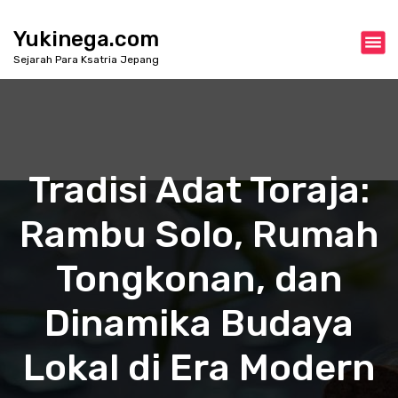
S
k
Yukinega.com
i
Sejarah Para Ksatria Jepang
p
t
o
c
o
n
Tradisi Adat Toraja:
t
e
Rambu Solo, Rumah
n
t
Tongkonan, dan
Dinamika Budaya
Lokal di Era Modern