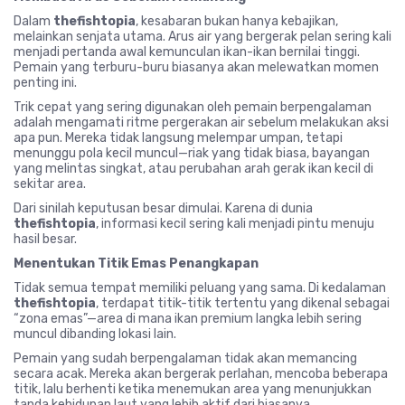
Dalam
thefishtopia
, kesabaran bukan hanya kebajikan,
melainkan senjata utama. Arus air yang bergerak pelan sering kali
menjadi pertanda awal kemunculan ikan-ikan bernilai tinggi.
Pemain yang terburu-buru biasanya akan melewatkan momen
penting ini.
Trik cepat yang sering digunakan oleh pemain berpengalaman
adalah mengamati ritme pergerakan air sebelum melakukan aksi
apa pun. Mereka tidak langsung melempar umpan, tetapi
menunggu pola kecil muncul—riak yang tidak biasa, bayangan
yang melintas singkat, atau perubahan arah gerak ikan kecil di
sekitar area.
Dari sinilah keputusan besar dimulai. Karena di dunia
thefishtopia
, informasi kecil sering kali menjadi pintu menuju
hasil besar.
Menentukan Titik Emas Penangkapan
Tidak semua tempat memiliki peluang yang sama. Di kedalaman
thefishtopia
, terdapat titik-titik tertentu yang dikenal sebagai
“zona emas”—area di mana ikan premium langka lebih sering
muncul dibanding lokasi lain.
Pemain yang sudah berpengalaman tidak akan memancing
secara acak. Mereka akan bergerak perlahan, mencoba beberapa
titik, lalu berhenti ketika menemukan area yang menunjukkan
tanda kehidupan laut yang lebih aktif dari biasanya.