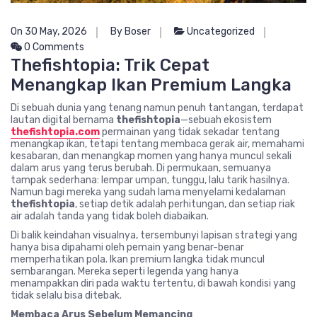
On 30 May, 2026
By Boser
Uncategorized
0 Comments
Thefishtopia: Trik Cepat
Menangkap Ikan Premium Langka
Di sebuah dunia yang tenang namun penuh tantangan, terdapat
lautan digital bernama
thefishtopia
—sebuah ekosistem
thefishtopia.com
permainan yang tidak sekadar tentang
menangkap ikan, tetapi tentang membaca gerak air, memahami
kesabaran, dan menangkap momen yang hanya muncul sekali
dalam arus yang terus berubah. Di permukaan, semuanya
tampak sederhana: lempar umpan, tunggu, lalu tarik hasilnya.
Namun bagi mereka yang sudah lama menyelami kedalaman
thefishtopia
, setiap detik adalah perhitungan, dan setiap riak
air adalah tanda yang tidak boleh diabaikan.
Di balik keindahan visualnya, tersembunyi lapisan strategi yang
hanya bisa dipahami oleh pemain yang benar-benar
memperhatikan pola. Ikan premium langka tidak muncul
sembarangan. Mereka seperti legenda yang hanya
menampakkan diri pada waktu tertentu, di bawah kondisi yang
tidak selalu bisa ditebak.
Membaca Arus Sebelum Memancing