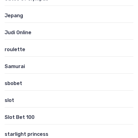
Jepang
Judi Online
roulette
Samurai
sbobet
slot
Slot Bet 100
starlight princess