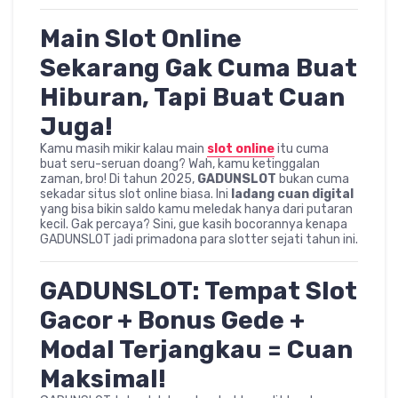
Main Slot Online
Sekarang Gak Cuma Buat
Hiburan, Tapi Buat Cuan
Juga!
Kamu masih mikir kalau main
slot online
itu cuma
buat seru-seruan doang? Wah, kamu ketinggalan
zaman, bro! Di tahun 2025,
GADUNSLOT
bukan cuma
sekadar situs slot online biasa. Ini
ladang cuan digital
yang bisa bikin saldo kamu meledak hanya dari putaran
kecil. Gak percaya? Sini, gue kasih bocorannya kenapa
GADUNSLOT jadi primadona para slotter sejati tahun ini.
GADUNSLOT: Tempat Slot
Gacor + Bonus Gede +
Modal Terjangkau = Cuan
Maksimal!