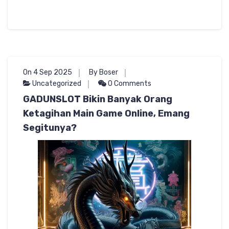
On 4 Sep 2025
By Boser
Uncategorized
0 Comments
GADUNSLOT Bikin Banyak Orang
Ketagihan Main Game Online, Emang
Segitunya?