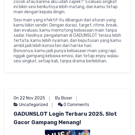
cocok atau karena aku udah capek?” Evaluasi singkat
ini bikin sesi berikutnya lebih matang, dan kamu tetap
main dengan kepala dingin.
Sesi main yang efektif itu dibangun dari aturan yang
kamu bikin sendiri. Dengan durasi, target, ritme, break,
dan evaluasi, kamu memotong kebiasaan main tanpa
sadar. Hasilnya: pengalaman di GADUNSLOT terasa lebih
tertata, kamu lebih nyaman, dan keputusan yang kamu
ambil jadi lebih konsisten dari hari ke hari.
Bonusnya, kamu jadi punya kebiasaan main yang rapi,
nggak gampang kebawa emosi, dan tetap enjoy walau
sesi singkat, setiap kali, tanpa drama berlebihan.
On 22 Nov 2025
By Boser
Uncategorized
0 Comments
GADUNSLOT Login Terbaru 2025, Slot
Gacor Gampang Menang!