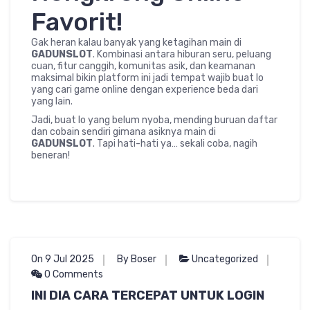
Favorit!
Gak heran kalau banyak yang ketagihan main di
GADUNSLOT
. Kombinasi antara hiburan seru, peluang
cuan, fitur canggih, komunitas asik, dan keamanan
maksimal bikin platform ini jadi tempat wajib buat lo
yang cari game online dengan experience beda dari
yang lain.
Jadi, buat lo yang belum nyoba, mending buruan daftar
dan cobain sendiri gimana asiknya main di
GADUNSLOT
. Tapi hati-hati ya… sekali coba, nagih
beneran!
On 9 Jul 2025
By Boser
Uncategorized
0 Comments
INI DIA CARA TERCEPAT UNTUK LOGIN