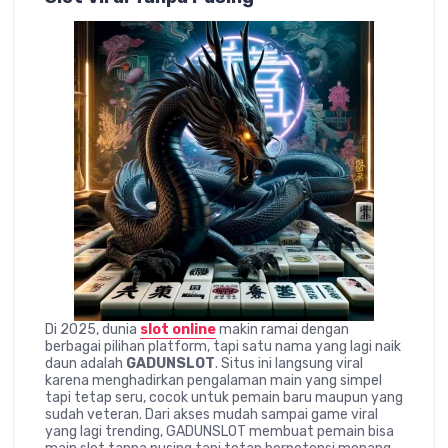
Di 2025, dunia
slot online
makin ramai dengan
berbagai pilihan platform, tapi satu nama yang lagi naik
daun adalah
GADUNSLOT
. Situs ini langsung viral
karena menghadirkan pengalaman main yang simpel
tapi tetap seru, cocok untuk pemain baru maupun yang
sudah veteran. Dari akses mudah sampai game viral
yang lagi trending, GADUNSLOT membuat pemain bisa