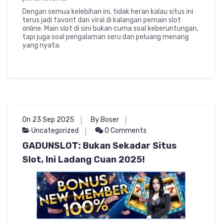
Dengan semua kelebihan ini, tidak heran kalau situs ini
terus jadi favorit dan viral di kalangan pemain slot
online. Main slot di sini bukan cuma soal keberuntungan,
tapi juga soal pengalaman seru dan peluang menang
yang nyata.
On 23 Sep 2025
By Boser
Uncategorized
0 Comments
GADUNSLOT: Bukan Sekadar Situs
Slot, Ini Ladang Cuan 2025!