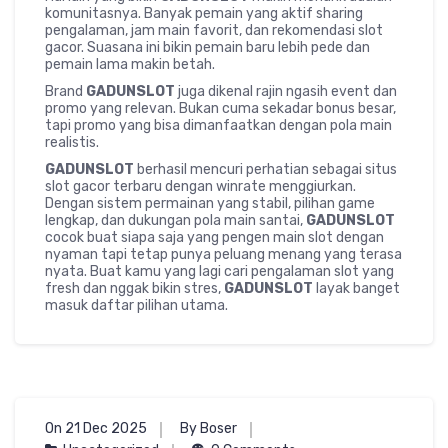
komunitasnya. Banyak pemain yang aktif sharing
pengalaman, jam main favorit, dan rekomendasi slot
gacor. Suasana ini bikin pemain baru lebih pede dan
pemain lama makin betah.
Brand
GADUNSLOT
juga dikenal rajin ngasih event dan
promo yang relevan. Bukan cuma sekadar bonus besar,
tapi promo yang bisa dimanfaatkan dengan pola main
realistis.
GADUNSLOT
berhasil mencuri perhatian sebagai situs
slot gacor terbaru dengan winrate menggiurkan.
Dengan sistem permainan yang stabil, pilihan game
lengkap, dan dukungan pola main santai,
GADUNSLOT
cocok buat siapa saja yang pengen main slot dengan
nyaman tapi tetap punya peluang menang yang terasa
nyata. Buat kamu yang lagi cari pengalaman slot yang
fresh dan nggak bikin stres,
GADUNSLOT
layak banget
masuk daftar pilihan utama.
On 21 Dec 2025
By Boser