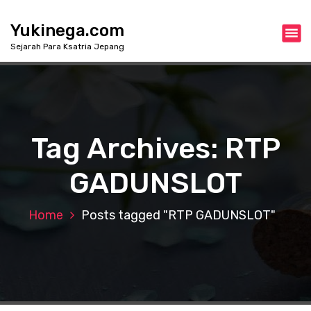
S
k
Yukinega.com
i
Sejarah Para Ksatria Jepang
p
t
o
c
o
n
Tag Archives: RTP
t
e
GADUNSLOT
n
t
Home
Posts tagged "RTP GADUNSLOT"