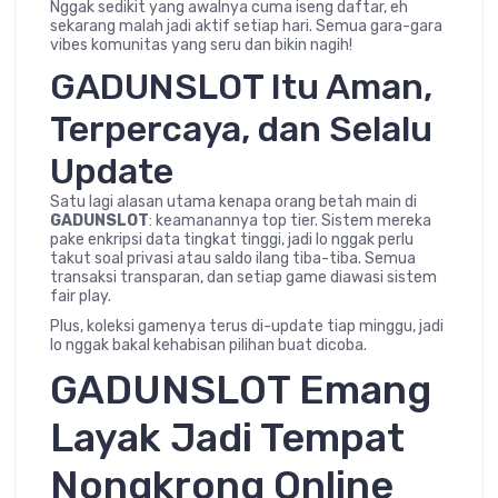
Nggak sedikit yang awalnya cuma iseng daftar, eh
sekarang malah jadi aktif setiap hari. Semua gara-gara
vibes komunitas yang seru dan bikin nagih!
GADUNSLOT Itu Aman,
Terpercaya, dan Selalu
Update
Satu lagi alasan utama kenapa orang betah main di
GADUNSLOT
: keamanannya top tier. Sistem mereka
pake enkripsi data tingkat tinggi, jadi lo nggak perlu
takut soal privasi atau saldo ilang tiba-tiba. Semua
transaksi transparan, dan setiap game diawasi sistem
fair play.
Plus, koleksi gamenya terus di-update tiap minggu, jadi
lo nggak bakal kehabisan pilihan buat dicoba.
GADUNSLOT Emang
Layak Jadi Tempat
Nongkrong Online