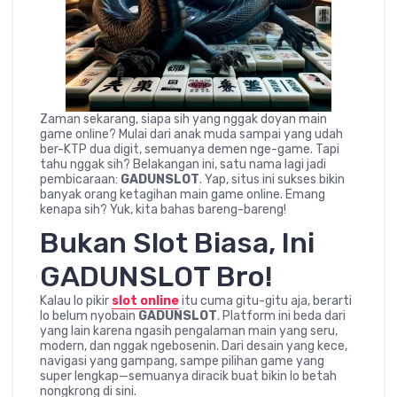
Zaman sekarang, siapa sih yang nggak doyan main
game online? Mulai dari anak muda sampai yang udah
ber-KTP dua digit, semuanya demen nge-game. Tapi
tahu nggak sih? Belakangan ini, satu nama lagi jadi
pembicaraan:
GADUNSLOT
. Yap, situs ini sukses bikin
banyak orang ketagihan main game online. Emang
kenapa sih? Yuk, kita bahas bareng-bareng!
Bukan Slot Biasa, Ini
GADUNSLOT Bro!
Kalau lo pikir
slot online
itu cuma gitu-gitu aja, berarti
lo belum nyobain
GADUNSLOT
. Platform ini beda dari
yang lain karena ngasih pengalaman main yang seru,
modern, dan nggak ngebosenin. Dari desain yang kece,
navigasi yang gampang, sampe pilihan game yang
super lengkap—semuanya diracik buat bikin lo betah
nongkrong di sini.