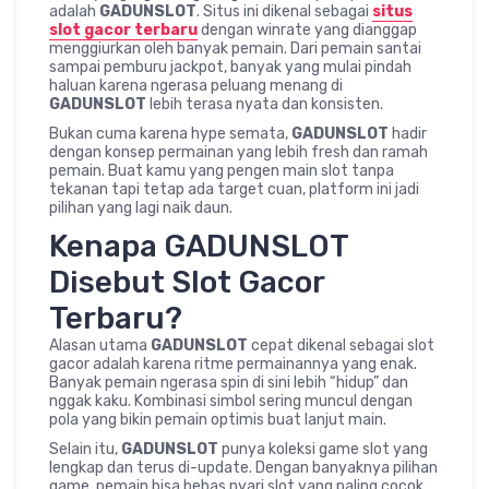
adalah
GADUNSLOT
. Situs ini dikenal sebagai
situs
slot gacor terbaru
dengan winrate yang dianggap
menggiurkan oleh banyak pemain. Dari pemain santai
sampai pemburu jackpot, banyak yang mulai pindah
haluan karena ngerasa peluang menang di
GADUNSLOT
lebih terasa nyata dan konsisten.
Bukan cuma karena hype semata,
GADUNSLOT
hadir
dengan konsep permainan yang lebih fresh dan ramah
pemain. Buat kamu yang pengen main slot tanpa
tekanan tapi tetap ada target cuan, platform ini jadi
pilihan yang lagi naik daun.
Kenapa GADUNSLOT
Disebut Slot Gacor
Terbaru?
Alasan utama
GADUNSLOT
cepat dikenal sebagai slot
gacor adalah karena ritme permainannya yang enak.
Banyak pemain ngerasa spin di sini lebih “hidup” dan
nggak kaku. Kombinasi simbol sering muncul dengan
pola yang bikin pemain optimis buat lanjut main.
Selain itu,
GADUNSLOT
punya koleksi game slot yang
lengkap dan terus di-update. Dengan banyaknya pilihan
game, pemain bisa bebas nyari slot yang paling cocok