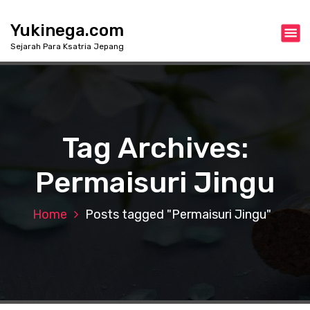
S
k
Yukinega.com
i
Sejarah Para Ksatria Jepang
p
t
o
c
o
n
Tag Archives:
t
e
Permaisuri Jingu
n
t
Home
Posts tagged "Permaisuri Jingu"