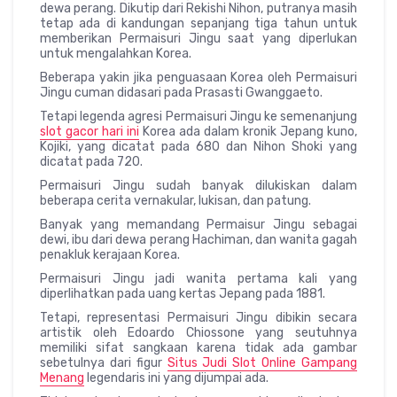
dewa perang. Dikutip dari Rekishi Nihon, putranya masih
tetap ada di kandungan sepanjang tiga tahun untuk
memberikan Permaisuri Jingu saat yang diperlukan
untuk mengalahkan Korea.
Beberapa yakin jika penguasaan Korea oleh Permaisuri
Jingu cuman didasari pada Prasasti Gwanggaeto.
Tetapi legenda agresi Permaisuri Jingu ke semenanjung
slot gacor hari ini
Korea ada dalam kronik Jepang kuno,
Kojiki, yang dicatat pada 680 dan Nihon Shoki yang
dicatat pada 720.
Permaisuri Jingu sudah banyak dilukiskan dalam
beberapa cerita vernakular, lukisan, dan patung.
Banyak yang memandang Permaisur Jingu sebagai
dewi, ibu dari dewa perang Hachiman, dan wanita gagah
penakluk kerajaan Korea.
Permaisuri Jingu jadi wanita pertama kali yang
diperlihatkan pada uang kertas Jepang pada 1881.
Tetapi, representasi Permaisuri Jingu dibikin secara
artistik oleh Edoardo Chiossone yang seutuhnya
memiliki sifat sangkaan karena tidak ada gambar
sebetulnya dari figur
Situs Judi Slot Online Gampang
Menang
legendaris ini yang dijumpai ada.