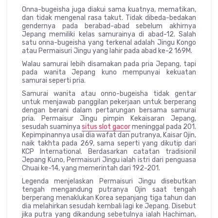
Onna-bugeisha juga diakui sama kuatnya, mematikan,
dan tidak mengenal rasa takut. Tidak dibeda-bedakan
gendernya pada berabad-abad sebelum akhirnya
Jepang memiliki kelas samurainya di abad-12. Salah
satu onna-bugeisha yang terkenal adalah Jingu Kongo
atau Permaisuri Jingu yang lahir pada abad ke-2 169M.
Walau samurai lebih disamakan pada pria Jepang, tapi
pada wanita Jepang kuno mempunyai kekuatan
samurai seperti pria.
Samurai wanita atau onno-bugeisha tidak gentar
untuk menjawab panggilan pekerjaan untuk berperang
dengan berani dalam pertarungan bersama samurai
pria. Permaisur Jingu pimpin Kekaisaran Jepang,
sesudah suaminya
situs slot gacor
meninggal pada 201.
Kepimpinannya usai dia wafat dan putranya, Kaisar Ojin,
naik takhta pada 269, sama seperti yang dikutip dari
KCP International. Berdasarkan catatan tradisionil
Jepang Kuno, Permaisuri Jingu ialah istri dari penguasa
Chuai ke-14, yang memerintah dari 192-201.
Legenda menjelaskan Permaisuri Jingu disebutkan
tengah mengandung putranya Ojin saat tengah
berperang menaklukan Korea sepanjang tiga tahun dan
dia melahirkan sesudah kembali lagi ke Jepang. Disebut
jika putra yang dikandung sebetulnya ialah Hachiman,