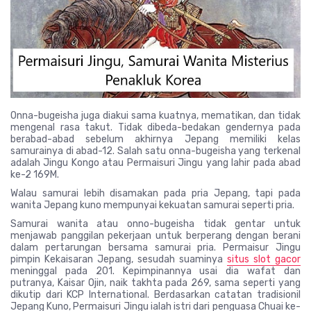
Onna-bugeisha juga diakui sama kuatnya, mematikan, dan tidak
mengenal rasa takut. Tidak dibeda-bedakan gendernya pada
berabad-abad sebelum akhirnya Jepang memiliki kelas
samurainya di abad-12. Salah satu onna-bugeisha yang terkenal
adalah Jingu Kongo atau Permaisuri Jingu yang lahir pada abad
ke-2 169M.
Walau samurai lebih disamakan pada pria Jepang, tapi pada
wanita Jepang kuno mempunyai kekuatan samurai seperti pria.
Samurai wanita atau onno-bugeisha tidak gentar untuk
menjawab panggilan pekerjaan untuk berperang dengan berani
dalam pertarungan bersama samurai pria. Permaisur Jingu
pimpin Kekaisaran Jepang, sesudah suaminya
situs slot gacor
meninggal pada 201. Kepimpinannya usai dia wafat dan
putranya, Kaisar Ojin, naik takhta pada 269, sama seperti yang
dikutip dari KCP International. Berdasarkan catatan tradisionil
Jepang Kuno, Permaisuri Jingu ialah istri dari penguasa Chuai ke-