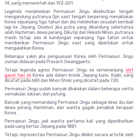
14, yang memerintah dari 192-201.
Legenda menjelaskan Permaisuri Jingu disebutkan tengah
mengandung putranya Ojin saat tengah berperang menaklukan
Korea sepanjang tiga tahun dan dia melahirkan sesudah kembali
lagi ke Jepang. Disebut jika putra yang dikandung sebetulnya
ialah Hachiman, dewa perang. Dikutip dari Rekishi Nihon, putranya
masih tetap ada di kandungan sepanjang tiga tahun untuk
memberikan Permaisuri Jingu saat yang diperlukan untuk
mengalahkan Korea.
Beberapa yakin jika penguasaan Korea oleh Permaisuri Jingu
cuman didasari pada Prasasti Gwanggaeto.
Tetapi legenda agresi Permaisuri Jingu ke semenanjung
slot
gacor hari ini
Korea ada dalam kronik Jepang kuno, Kojiki, yang
dicatat pada 680 dan Nihon Shoki yang dicatat pada 720.
Permaisuri Jingu sudah banyak dilukiskan dalam beberapa cerita
vernakular, lukisan, dan patung.
Banyak yang memandang Permaisur Jingu sebagai dewi, ibu dari
dewa perang Hachiman, dan wanita gagah penakluk kerajaan
Korea.
Permaisuri Jingu jadi wanita pertama kali yang diperlihatkan
pada uang kertas Jepang pada 1881.
Tetapi, representasi Permaisuri Jingu dibikin secara artistik oleh