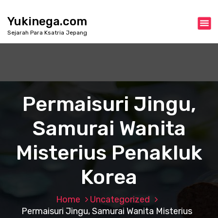
S
k
Yukinega.com
i
Sejarah Para Ksatria Jepang
p
t
o
c
o
n
Permaisuri Jingu,
t
e
Samurai Wanita
n
t
Misterius Penakluk
Korea
Home
Uncategorized
Permaisuri Jingu, Samurai Wanita Misterius