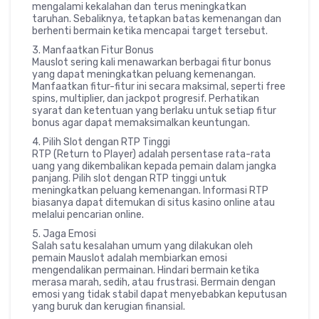
mengalami kekalahan dan terus meningkatkan
taruhan. Sebaliknya, tetapkan batas kemenangan dan
berhenti bermain ketika mencapai target tersebut.
3. Manfaatkan Fitur Bonus
Mauslot sering kali menawarkan berbagai fitur bonus
yang dapat meningkatkan peluang kemenangan.
Manfaatkan fitur-fitur ini secara maksimal, seperti free
spins, multiplier, dan jackpot progresif. Perhatikan
syarat dan ketentuan yang berlaku untuk setiap fitur
bonus agar dapat memaksimalkan keuntungan.
4. Pilih Slot dengan RTP Tinggi
RTP (Return to Player) adalah persentase rata-rata
uang yang dikembalikan kepada pemain dalam jangka
panjang. Pilih slot dengan RTP tinggi untuk
meningkatkan peluang kemenangan. Informasi RTP
biasanya dapat ditemukan di situs kasino online atau
melalui pencarian online.
5. Jaga Emosi
Salah satu kesalahan umum yang dilakukan oleh
pemain Mauslot adalah membiarkan emosi
mengendalikan permainan. Hindari bermain ketika
merasa marah, sedih, atau frustrasi. Bermain dengan
emosi yang tidak stabil dapat menyebabkan keputusan
yang buruk dan kerugian finansial.