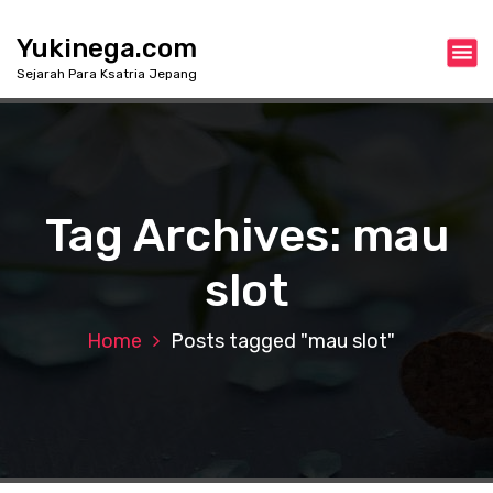
S
k
Yukinega.com
i
Sejarah Para Ksatria Jepang
p
t
o
c
o
n
Tag Archives: mau
t
e
slot
n
t
Home
Posts tagged "mau slot"