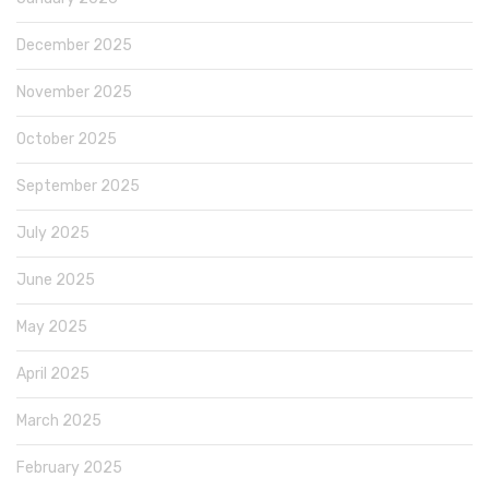
December 2025
November 2025
October 2025
September 2025
July 2025
June 2025
May 2025
April 2025
March 2025
February 2025