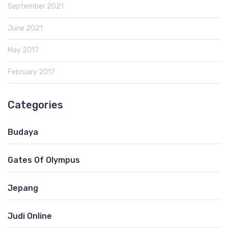
September 2021
June 2021
May 2017
February 2017
Categories
Budaya
Gates Of Olympus
Jepang
Judi Online