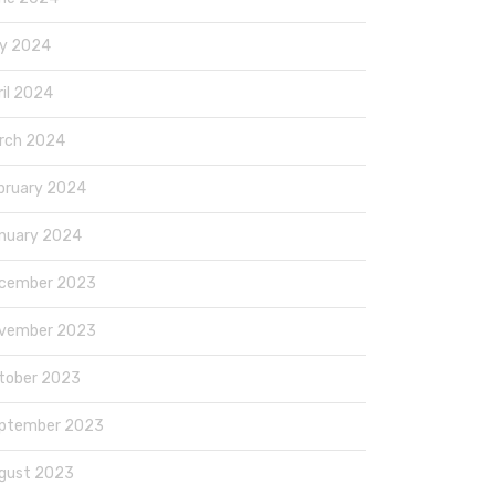
y 2024
ril 2024
rch 2024
bruary 2024
nuary 2024
cember 2023
vember 2023
tober 2023
ptember 2023
gust 2023