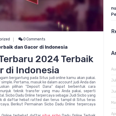
nu
Pe
R
orized
0 Comments
rbaik dan Gacor di Indonesia
A
Terbaru 2024 Terbaik
 di Indonesia
Au
gam bergantung pada Situs judi online kamu akan pakai.
Ju
 simple. Pertama, masuk ke dalam account judi Anda dan
tuskan pilihan “Deposit Dana” dapat berbentuk cara
nunjuk teknik transfer yang mau Anda pakai, seperti
Ju
al. Sicbo Dadu Online terpercaya sebagai Judi Sicbo yang
 di daftar hebat ratted dan terus tampil di Situs teras
Ma
rcaya. Berikut Permainan Sicbo Dadu Online terpercaya
Ap
 Online terhebat daftar
situs sicbo
Dadu Online Terbaik