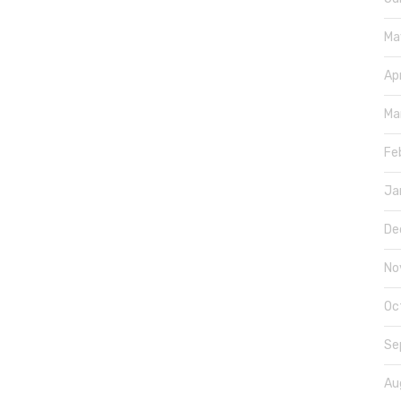
Ma
Ap
Ma
Fe
Ja
De
No
Oc
Se
Au