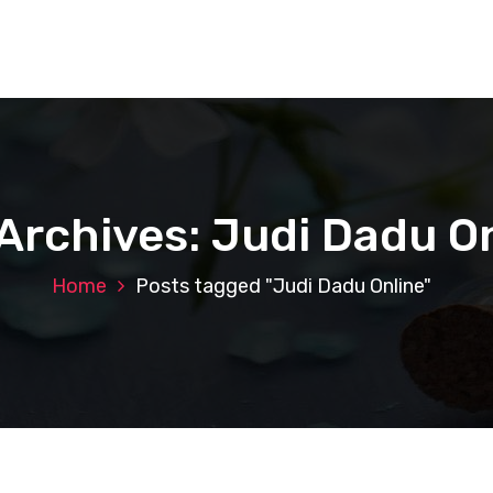
Archives: Judi Dadu O
Home
Posts tagged "Judi Dadu Online"