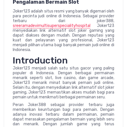
Pengalaman Bermain Slot
Joker123 adalah situs resmi yang banyak digemari oleh
para pecinta judi online di Indonesia. Sebagai provider
terbaru dari joker388,
sreeramadevimultisuperspecialityhospital
Joker123
menyediakan link alternatif slot joker gaming yang
dapat diakses dengan mudah. Dengan reputasi yang
kuat dan pelayanan yang profesional, Joker123
menjadi pilihan utama bagi banyak pemain judi online di
Indonesia.
Introduction
Joker123 menjadi salah satu situs gacor yang paling
populer di Indonesia. Dengan berbagai permainan
menarik seperti slot, live casino, dan game arcade,
Joker123 menarik minat banyak pemain judi online.
Selain itu, dengan menyediakan link alternatif slot joker
gaming, Joker123 memastikan akses mudah bagi para
pemain untuk menikmati berbagai permainan seru.
Peran Joker388 sebagai provider terbaru juga
memberikan keuntungan bagi para pemain. Dengan
adanya inovasi terbaru dalam permainan, pemain
dapat merasakan pengalaman bermain yang lebih seru
dan menarik. Dengan jumlah game yang terus