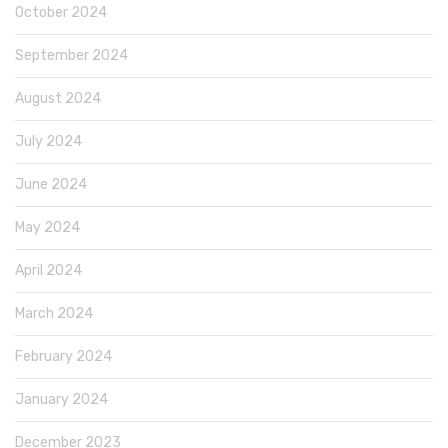
October 2024
September 2024
August 2024
July 2024
June 2024
May 2024
April 2024
March 2024
February 2024
January 2024
December 2023