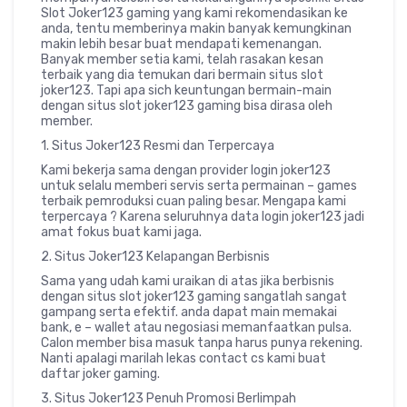
Slot Joker123 gaming yang kami rekomendasikan ke
anda, tentu memberinya makin banyak kemungkinan
makin lebih besar buat mendapati kemenangan.
Banyak member setia kami, telah rasakan kesan
terbaik yang dia temukan dari bermain situs slot
joker123. Tapi apa sich keuntungan bermain-main
dengan situs slot joker123 gaming bisa dirasa oleh
member.
1. Situs Joker123 Resmi dan Terpercaya
Kami bekerja sama dengan provider login joker123
untuk selalu memberi servis serta permainan – games
terbaik pemroduksi cuan paling besar. Mengapa kami
terpercaya ? Karena seluruhnya data login joker123 jadi
amat fokus buat kami jaga.
2. Situs Joker123 Kelapangan Berbisnis
Sama yang udah kami uraikan di atas jika berbisnis
dengan situs slot joker123 gaming sangatlah sangat
gampang serta efektif. anda dapat main memakai
bank, e – wallet atau negosiasi memanfaatkan pulsa.
Calon member bisa masuk tanpa harus punya rekening.
Nanti apalagi marilah lekas contact cs kami buat
daftar joker gaming.
3. Situs Joker123 Penuh Promosi Berlimpah