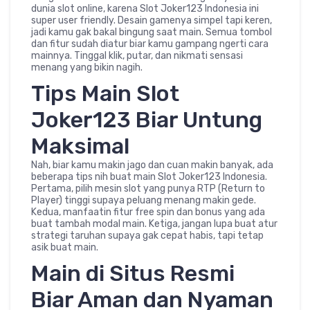
dunia slot online, karena Slot Joker123 Indonesia ini
super user friendly. Desain gamenya simpel tapi keren,
jadi kamu gak bakal bingung saat main. Semua tombol
dan fitur sudah diatur biar kamu gampang ngerti cara
mainnya. Tinggal klik, putar, dan nikmati sensasi
menang yang bikin nagih.
Tips Main Slot
Joker123 Biar Untung
Maksimal
Nah, biar kamu makin jago dan cuan makin banyak, ada
beberapa tips nih buat main Slot Joker123 Indonesia.
Pertama, pilih mesin slot yang punya RTP (Return to
Player) tinggi supaya peluang menang makin gede.
Kedua, manfaatin fitur free spin dan bonus yang ada
buat tambah modal main. Ketiga, jangan lupa buat atur
strategi taruhan supaya gak cepat habis, tapi tetap
asik buat main.
Main di Situs Resmi
Biar Aman dan Nyaman