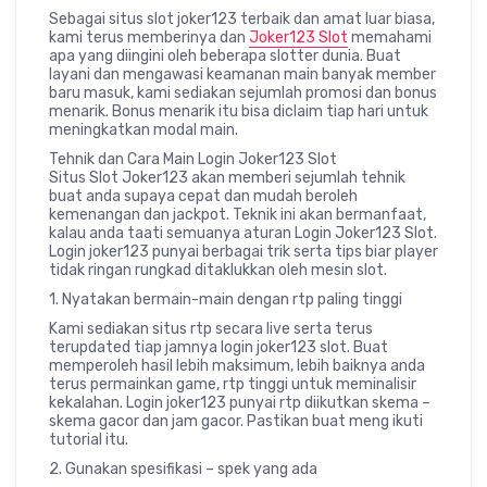
Sebagai situs slot joker123 terbaik dan amat luar biasa,
kami terus memberinya dan
Joker123 Slot
memahami
apa yang diingini oleh beberapa slotter dunia. Buat
layani dan mengawasi keamanan main banyak member
baru masuk, kami sediakan sejumlah promosi dan bonus
menarik. Bonus menarik itu bisa diclaim tiap hari untuk
meningkatkan modal main.
Tehnik dan Cara Main Login Joker123 Slot
Situs Slot Joker123 akan memberi sejumlah tehnik
buat anda supaya cepat dan mudah beroleh
kemenangan dan jackpot. Teknik ini akan bermanfaat,
kalau anda taati semuanya aturan Login Joker123 Slot.
Login joker123 punyai berbagai trik serta tips biar player
tidak ringan rungkad ditaklukkan oleh mesin slot.
1. Nyatakan bermain-main dengan rtp paling tinggi
Kami sediakan situs rtp secara live serta terus
terupdated tiap jamnya login joker123 slot. Buat
memperoleh hasil lebih maksimum, lebih baiknya anda
terus permainkan game, rtp tinggi untuk meminalisir
kekalahan. Login joker123 punyai rtp diikutkan skema –
skema gacor dan jam gacor. Pastikan buat meng ikuti
tutorial itu.
2. Gunakan spesifikasi – spek yang ada