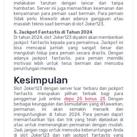
melakukan taruhan dengan lancar dan tanpa
hambatan. Server ini juga memastikan keamanan dan
kenyamanan para pemain saat bermain. Para pemain
tidak perlu khawatir akan adanya gangguan atau
masalah teknis saat bermain di slot Joker123.
5. Jackpot Fantastis di Tahun 2024
Di tahun 2024, slot Joker123 diyakini akan memberikan
jackpot fantastis kepada para pemainnya. Jackpot ini
bisa mencapai jumlah yang sangat besar dan
mengubah hidup para pemain secara drastis. Dengan
adanya jackpot fantastis, para pemain memiliki
motivasi lebih untuk terus bermain dan mencoba
peruntungan mereka.
Kesimpulan
Slot Joker123 dengan server luar terbaru dan jackpot
fantastis merupakan pilihan terbaik bagi para
penggemar judi online.
depo 25 bonus 25
Dengan
berbagai keunggulan dan kemudahan yang ditawarkan,
permainan ini akan semakin menarik dan
menguntungkan di tahun 2024. Para pemain dapat
memanfaatkan tips dan trik yang telah dijelaskan di
atas untuk memenangkan permainan dengan mudah.
Jadi, jangan ragu untuk mencoba keberuntungan Anda
di slot Joker123 dan raih jackpot fantastis yang