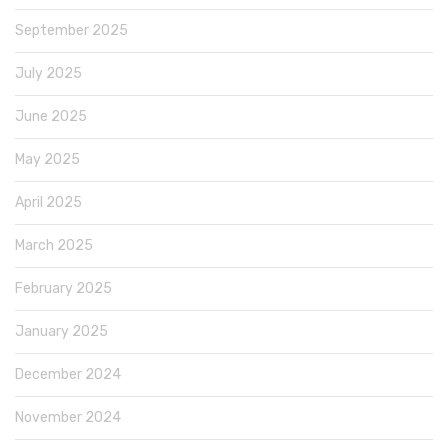
September 2025
July 2025
June 2025
May 2025
April 2025
March 2025
February 2025
January 2025
December 2024
November 2024