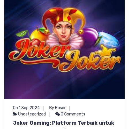
On 1 Sep 2024
By Boser
Uncategorized
0 Comments
Joker Gaming: Platform Terbaik untuk