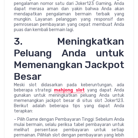
pengalaman nomor satu dari Joker123 Gaming, Anda
dapat merasa aman dan yakin bahwa Anda akan
mendapatkan pengalaman bermain terbaik yang
mungkin. Layanan pelanggan yang responsif dan
pemrosesan pembayaran yang cepat membuat Anda
puas dan kembali bermain lagi.
3. Meningkatkan
Peluang Anda untuk
Memenangkan Jackpot
Besar
Meski slot didasarkan pada keberuntungan, ada
beberapa strategi
mahjong slot
yang dapat Anda
gunakan untuk meningkatkan peluang Anda untuk
memenangkan jackpot besar di situs slot Joker123.
Berikut adalah beberapa tips yang dapat Anda
terapkan:
– Pilih Game dengan Pembayaran Tinggi: Sebelum Anda
mulai bermain, selalu periksa tabel pembayaran untuk
melihat persentase pembayaran untuk setiap
permainan. Pilihlah slot dengan pembayaran yang lebih