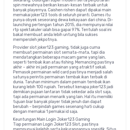
sekarang. Gulungan super modern serta perputaran
spin mewahnya berikan kesan-kesan terbaik untuk
banyak playernya. Caishen rishen dapat dipakai main
memakai joker123 tools di seluruh piranti. Games itu
punya obyek seseorang dewa kekayaan dari china. Di-
launching pertengan tahun 2015, dia mempunyai nilai
rtp spektakuler ialah bisa gapai 97%. Tentulah soal ini
bakal membuat anda lebih untung bila sukses
memperoleh jekpotnya.
Provider slot joker123 gaming, tidak juga cuma
membuat permainan slot semata-mata, tapi dia
mendatangkan beberapa macam game yang lain,
seperti tembak ikan atau fishing. Memancing pastinya
akhir – akhir ini jadi permainan yang atraktif sekali.
Pemasok permainan wild card pastinya menjadi salah
satunya perintis permainan tembak ikan terbaik di
dunia. Taruhan minimum dalam pemain tembak ikan
kurang lebih 100 rupiah. Tersebut kenapa joker123 jadi
demikian pujaan lantaran tidak sekedar ada slot saja,
tapi ada permainan menarik yang lain. Hal itu memiliki
tujuan biar banyak player tidak jenuh dan dapat
berubah – berpindah games sesenang hati cukup
dengan memakai 1 pemakai id saja.
Keuntungan Main Login Joker123 Gaming
Tiap permainan Login Joker123 Slot, pastinya
mempunyai kelebih serta kekurangannya spesifik. Situs