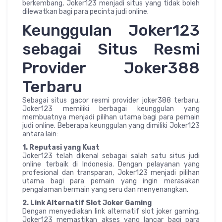
berkembang, Joker123 menjadi situs yang tidak boleh
dilewatkan bagi para pecinta judi online.
Keunggulan Joker123
sebagai Situs Resmi
Provider Joker388
Terbaru
Sebagai situs gacor resmi provider joker388 terbaru,
Joker123 memiliki berbagai keunggulan yang
membuatnya menjadi pilihan utama bagi para pemain
judi online. Beberapa keunggulan yang dimiliki Joker123
antara lain:
1. Reputasi yang Kuat
Joker123 telah dikenal sebagai salah satu situs judi
online terbaik di Indonesia. Dengan pelayanan yang
profesional dan transparan, Joker123 menjadi pilihan
utama bagi para pemain yang ingin merasakan
pengalaman bermain yang seru dan menyenangkan.
2. Link Alternatif Slot Joker Gaming
Dengan menyediakan link alternatif slot joker gaming,
Joker123 memastikan akses yang lancar bagi para