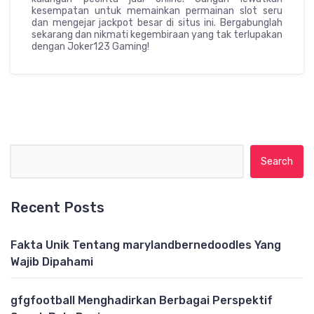
kesempatan untuk memainkan permainan slot seru
dan mengejar jackpot besar di situs ini. Bergabunglah
sekarang dan nikmati kegembiraan yang tak terlupakan
dengan Joker123 Gaming!
Search for:
Recent Posts
Fakta Unik Tentang marylandbernedoodles Yang
Wajib Dipahami
gfgfootball Menghadirkan Berbagai Perspektif