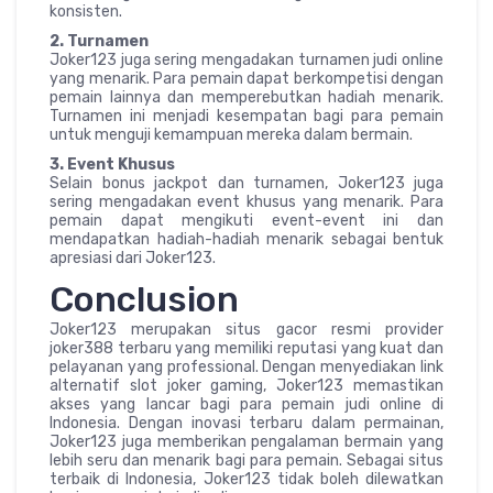
konsisten.
2. Turnamen
Joker123 juga sering mengadakan turnamen judi online
yang menarik. Para pemain dapat berkompetisi dengan
pemain lainnya dan memperebutkan hadiah menarik.
Turnamen ini menjadi kesempatan bagi para pemain
untuk menguji kemampuan mereka dalam bermain.
3. Event Khusus
Selain bonus jackpot dan turnamen, Joker123 juga
sering mengadakan event khusus yang menarik. Para
pemain dapat mengikuti event-event ini dan
mendapatkan hadiah-hadiah menarik sebagai bentuk
apresiasi dari Joker123.
Conclusion
Joker123 merupakan situs gacor resmi provider
joker388 terbaru yang memiliki reputasi yang kuat dan
pelayanan yang professional. Dengan menyediakan link
alternatif slot joker gaming, Joker123 memastikan
akses yang lancar bagi para pemain judi online di
Indonesia. Dengan inovasi terbaru dalam permainan,
Joker123 juga memberikan pengalaman bermain yang
lebih seru dan menarik bagi para pemain. Sebagai situs
terbaik di Indonesia, Joker123 tidak boleh dilewatkan