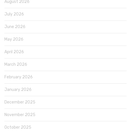
August 2026
July 2026
June 2026
May 2026
April 2026
March 2026
February 2026
January 2026
December 2025
November 2025
October 2025