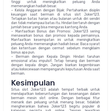
tinggi untuk meningkatkan peluang Anda
memenangkan hadiah besar.
– Kelola Anggaran dengan Bijak: Pertahankan disiplin
keuangan saat bermain di situs slot Joker123.
Tetapkan batas harian atau bulanan untuk diri sendiri
dan tidak melampaui batas itu. Hindari bertaruh dengan
jumlah besar yang bisa menguras kantong Anda.
– Manfaatkan Bonus dan Promosi: Joker123 sering
menawarkan bonus dan promosi kepada pemainnya.
Manfaatkan kesempatan ini untuk meningkatkan
peluang Anda memenangkan hadiah besar. Baca syarat
dan ketentuan dengan cermat sebelum mengklaim
bonus apa pun.
– Bermain dengan Kepala Dingin: Hindari taruhan
emosional atau impulsif. Tetap tenang dan bermain
dengan kepala dingin. Jangan biarkan kegembiraan
atau kekecewaan mempengaruhi keputusan Anda saat
bermain.
Kesimpulan
Situs slot Joker123 adalah tempat terbaik untuk
mendapatkan keberuntungan dan kesenangan dalam
bermain mesin slot online. Dengan berbagai fitur
menarik dan peluang untuk menang besar, tidaklah
mengherankan bahwa Joker123 begitu populer di
kalangan pecinta judi online. Jangan lewatkan