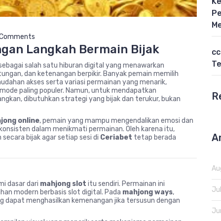
Ke
P
Me
 Comments
ngan Langkah Bermain Bijak
cc
Te
 sebagai salah satu hiburan digital yang menawarkan
tungan, dan ketenangan berpikir. Banyak pemain memilih
dahan akses serta variasi permainan yang menarik,
 mode paling populer. Namun, untuk mendapatkan
R
gkan, dibutuhkan strategi yang bijak dan terukur, bukan
jong online
, pemain yang mampu mengendalikan emosi dan
 konsisten dalam menikmati permainan. Oleh karena itu,
A
ecara bijak agar setiap sesi di
Ceriabet
tetap berada
Au
i dasar dari
mahjong slot
itu sendiri. Permainan ini
Ju
an modern berbasis slot digital. Pada
mahjong ways
,
yang dapat menghasilkan kemenangan jika tersusun dengan
Ju