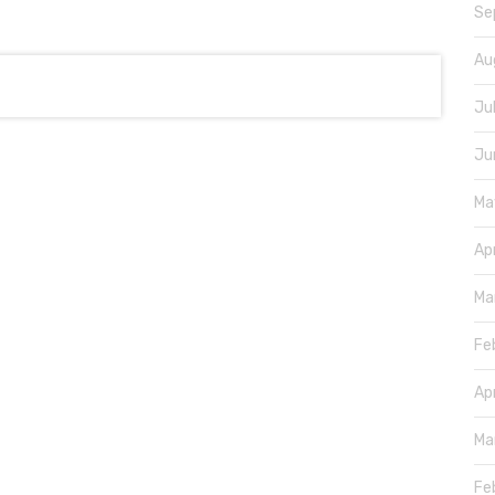
Se
Au
Ju
Ju
Ma
Ap
Ma
Fe
Ap
Ma
Fe