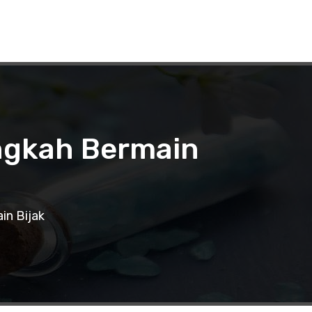
ngkah Bermain
in Bijak