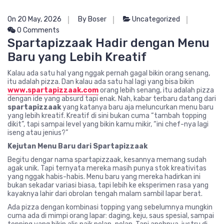
On 20 May, 2026
By Boser
Uncategorized
0 Comments
Spartapizzaak Hadir dengan Menu
Baru yang Lebih Kreatif
Kalau ada satu hal yang nggak pernah gagal bikin orang senang,
itu adalah pizza. Dan kalau ada satu hal lagi yang bisa bikin
www.spartapizzaak.com
orang lebih senang, itu adalah pizza
dengan ide yang absurd tapi enak. Nah, kabar terbaru datang dari
spartapizzaak
yang katanya baru aja meluncurkan menu baru
yang lebih kreatif. Kreatif di sini bukan cuma “tambah topping
dikit”, tapi sampai level yang bikin kamu mikir, “ini chef-nya lagi
iseng atau jenius?”
Kejutan Menu Baru dari Spartapizzaak
Begitu dengar nama spartapizzaak, kesannya memang sudah
agak unik. Tapi ternyata mereka masih punya stok kreativitas
yang nggak habis-habis. Menu baru yang mereka hadirkan ini
bukan sekadar variasi biasa, tapi lebih ke eksperimen rasa yang
kayaknya lahir dari obrolan tengah malam sambil lapar berat.
Ada pizza dengan kombinasi topping yang sebelumnya mungkin
cuma ada di mimpi orang lapar: daging, keju, saus spesial, sampai