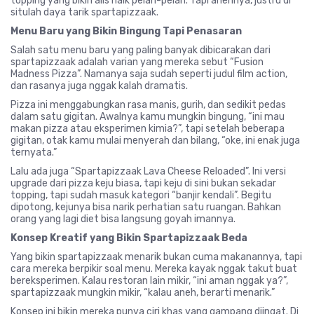
topping yang bikin alis naik pelan-pelan. Tapi anehnya, justru di
situlah daya tarik spartapizzaak.
Menu Baru yang Bikin Bingung Tapi Penasaran
Salah satu menu baru yang paling banyak dibicarakan dari
spartapizzaak adalah varian yang mereka sebut “Fusion
Madness Pizza”. Namanya saja sudah seperti judul film action,
dan rasanya juga nggak kalah dramatis.
Pizza ini menggabungkan rasa manis, gurih, dan sedikit pedas
dalam satu gigitan. Awalnya kamu mungkin bingung, “ini mau
makan pizza atau eksperimen kimia?”, tapi setelah beberapa
gigitan, otak kamu mulai menyerah dan bilang, “oke, ini enak juga
ternyata.”
Lalu ada juga “Spartapizzaak Lava Cheese Reloaded”. Ini versi
upgrade dari pizza keju biasa, tapi keju di sini bukan sekadar
topping, tapi sudah masuk kategori “banjir kendali”. Begitu
dipotong, kejunya bisa narik perhatian satu ruangan. Bahkan
orang yang lagi diet bisa langsung goyah imannya.
Konsep Kreatif yang Bikin Spartapizzaak Beda
Yang bikin spartapizzaak menarik bukan cuma makanannya, tapi
cara mereka berpikir soal menu. Mereka kayak nggak takut buat
bereksperimen. Kalau restoran lain mikir, “ini aman nggak ya?”,
spartapizzaak mungkin mikir, “kalau aneh, berarti menarik.”
Konsep ini bikin mereka punya ciri khas yang gampang diingat. Di