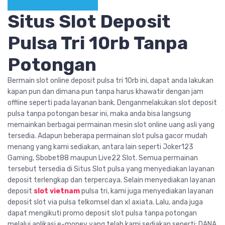
Situs Slot Deposit
Pulsa Tri 10rb Tanpa
Potongan
Bermain slot online deposit pulsa tri 10rb ini, dapat anda lakukan
kapan pun dan dimana pun tanpa harus khawatir dengan jam
offline seperti pada layanan bank. Denganmelakukan slot deposit
pulsa tanpa potongan besar ini, maka anda bisa langsung
memainkan berbagai permainan mesin slot online uang asli yang
tersedia. Adapun beberapa permainan slot pulsa gacor mudah
menang yang kami sediakan, antara lain seperti Joker123
Gaming, Sbobet88 maupun Live22 Slot. Semua permainan
tersebut tersedia di Situs Slot pulsa yang menyediakan layanan
deposit terlengkap dan terpercaya. Selain menyediakan layanan
deposit
slot vietnam
pulsa tri, kami juga menyediakan layanan
deposit slot via pulsa telkomsel dan xl axiata. Lalu, anda juga
dapat mengikuti promo deposit slot pulsa tanpa potongan
melalui aplikasi e-money yang telah kami sediakan seperti: DANA