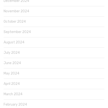
December 2024
November 2024
October 2024
September 2024
August 2024
July 2024
June 2024
May 2024
April 2024
March 2024
February 2024