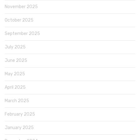
November 2025
October 2025
September 2025
July 2025
June 2025
May 2025
April 2025
March 2025
February 2025
January 2025