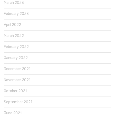
March 2023
February 2023
April 2022
March 2022
February 2022
January 2022
December 2021
November 2021
October 2021
September 2021
June 2021