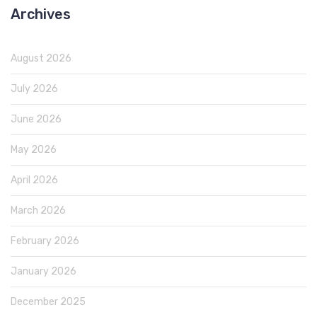
Archives
August 2026
July 2026
June 2026
May 2026
April 2026
March 2026
February 2026
January 2026
December 2025