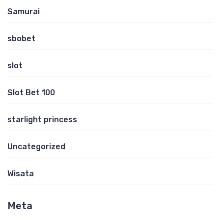
Samurai
sbobet
slot
Slot Bet 100
starlight princess
Uncategorized
Wisata
Meta