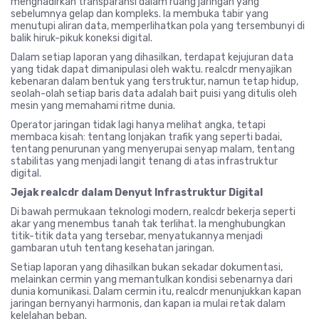
menghadirkan transparansi dalam ruang jaringan yang
sebelumnya gelap dan kompleks. Ia membuka tabir yang
menutupi aliran data, memperlihatkan pola yang tersembunyi di
balik hiruk-pikuk koneksi digital.
Dalam setiap laporan yang dihasilkan, terdapat kejujuran data
yang tidak dapat dimanipulasi oleh waktu. realcdr menyajikan
kebenaran dalam bentuk yang terstruktur, namun tetap hidup,
seolah-olah setiap baris data adalah bait puisi yang ditulis oleh
mesin yang memahami ritme dunia.
Operator jaringan tidak lagi hanya melihat angka, tetapi
membaca kisah: tentang lonjakan trafik yang seperti badai,
tentang penurunan yang menyerupai senyap malam, tentang
stabilitas yang menjadi langit tenang di atas infrastruktur
digital.
Jejak realcdr dalam Denyut Infrastruktur Digital
Di bawah permukaan teknologi modern, realcdr bekerja seperti
akar yang menembus tanah tak terlihat. Ia menghubungkan
titik-titik data yang tersebar, menyatukannya menjadi
gambaran utuh tentang kesehatan jaringan.
Setiap laporan yang dihasilkan bukan sekadar dokumentasi,
melainkan cermin yang memantulkan kondisi sebenarnya dari
dunia komunikasi. Dalam cermin itu, realcdr menunjukkan kapan
jaringan bernyanyi harmonis, dan kapan ia mulai retak dalam
kelelahan beban.