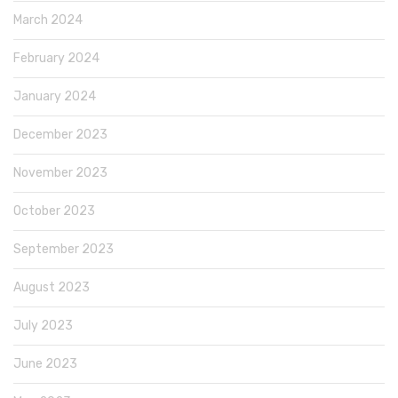
March 2024
February 2024
January 2024
December 2023
November 2023
October 2023
September 2023
August 2023
July 2023
June 2023