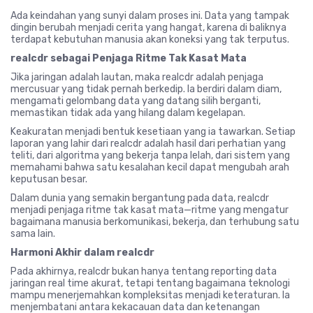
Ada keindahan yang sunyi dalam proses ini. Data yang tampak
dingin berubah menjadi cerita yang hangat, karena di baliknya
terdapat kebutuhan manusia akan koneksi yang tak terputus.
realcdr sebagai Penjaga Ritme Tak Kasat Mata
Jika jaringan adalah lautan, maka realcdr adalah penjaga
mercusuar yang tidak pernah berkedip. Ia berdiri dalam diam,
mengamati gelombang data yang datang silih berganti,
memastikan tidak ada yang hilang dalam kegelapan.
Keakuratan menjadi bentuk kesetiaan yang ia tawarkan. Setiap
laporan yang lahir dari realcdr adalah hasil dari perhatian yang
teliti, dari algoritma yang bekerja tanpa lelah, dari sistem yang
memahami bahwa satu kesalahan kecil dapat mengubah arah
keputusan besar.
Dalam dunia yang semakin bergantung pada data, realcdr
menjadi penjaga ritme tak kasat mata—ritme yang mengatur
bagaimana manusia berkomunikasi, bekerja, dan terhubung satu
sama lain.
Harmoni Akhir dalam realcdr
Pada akhirnya, realcdr bukan hanya tentang reporting data
jaringan real time akurat, tetapi tentang bagaimana teknologi
mampu menerjemahkan kompleksitas menjadi keteraturan. Ia
menjembatani antara kekacauan data dan ketenangan