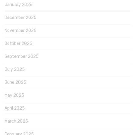
January 2026
December 2025
November 2025
October 2025
September 2025
July 2025
June 2025
May 2025
April 2025
March 2025
February 2025