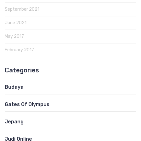
September 2021
June 2021
May 2017
February 2017
Categories
Budaya
Gates Of Olympus
Jepang
Judi Online