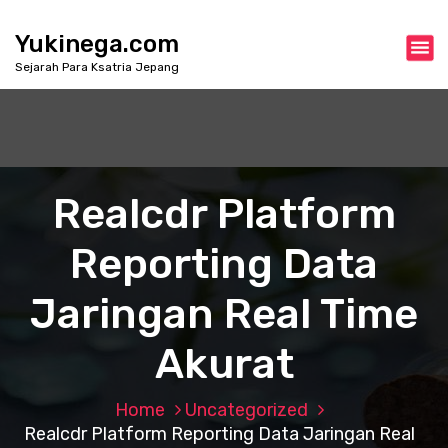
S
k
Yukinega.com
i
Sejarah Para Ksatria Jepang
p
t
o
c
o
n
Realcdr Platform
t
e
Reporting Data
n
t
Jaringan Real Time
Akurat
Home
Uncategorized
Realcdr Platform Reporting Data Jaringan Real