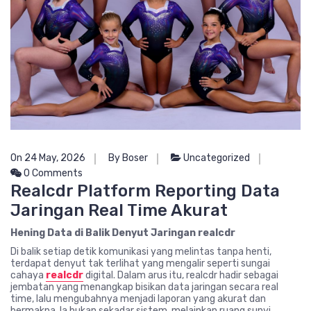
On 24 May, 2026
By Boser
Uncategorized
0 Comments
Realcdr Platform Reporting Data
Jaringan Real Time Akurat
Hening Data di Balik Denyut Jaringan realcdr
Di balik setiap detik komunikasi yang melintas tanpa henti,
terdapat denyut tak terlihat yang mengalir seperti sungai
cahaya
realcdr
digital. Dalam arus itu, realcdr hadir sebagai
jembatan yang menangkap bisikan data jaringan secara real
time, lalu mengubahnya menjadi laporan yang akurat dan
bermakna. Ia bukan sekadar sistem, melainkan ruang sunyi