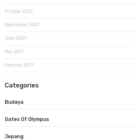
October 2021
September 2021
June 2021
May 2017
February 2017
Categories
Budaya
Gates Of Olympus
Jepang