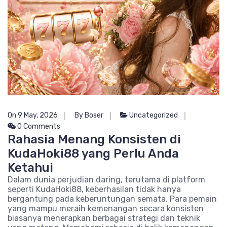
On 9 May, 2026
By Boser
Uncategorized
0 Comments
Rahasia Menang Konsisten di
KudaHoki88 yang Perlu Anda
Ketahui
Dalam dunia perjudian daring, terutama di platform
seperti KudaHoki88, keberhasilan tidak hanya
bergantung pada keberuntungan semata. Para pemain
yang mampu meraih kemenangan secara konsisten
biasanya menerapkan berbagai strategi dan teknik