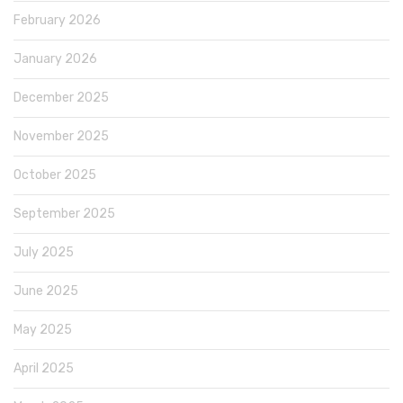
February 2026
January 2026
December 2025
November 2025
October 2025
September 2025
July 2025
June 2025
May 2025
April 2025