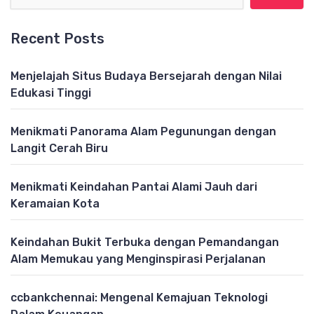
Recent Posts
Menjelajah Situs Budaya Bersejarah dengan Nilai
Edukasi Tinggi
Menikmati Panorama Alam Pegunungan dengan
Langit Cerah Biru
Menikmati Keindahan Pantai Alami Jauh dari
Keramaian Kota
Keindahan Bukit Terbuka dengan Pemandangan
Alam Memukau yang Menginspirasi Perjalanan
ccbankchennai: Mengenal Kemajuan Teknologi