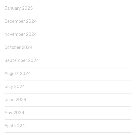
January 2025
December 2024
November 2024
October 2024
September 2024
August 2024
July 2024
June 2024
May 2024
April 2024