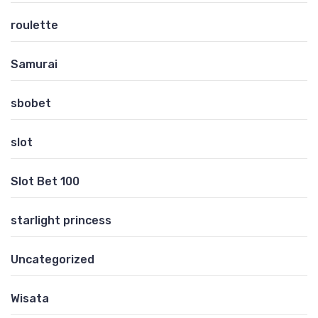
roulette
Samurai
sbobet
slot
Slot Bet 100
starlight princess
Uncategorized
Wisata