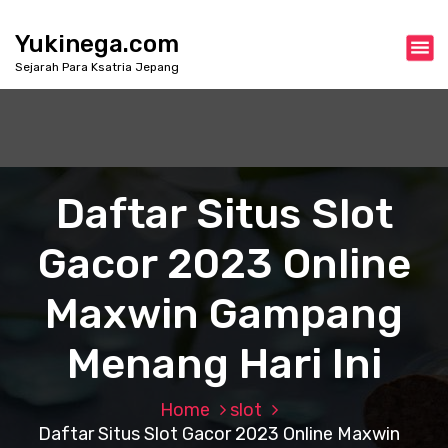
S
k
Yukinega.com
i
Sejarah Para Ksatria Jepang
p
t
o
c
o
n
Daftar Situs Slot
t
e
Gacor 2023 Online
n
t
Maxwin Gampang
Menang Hari Ini
Home
slot
Daftar Situs Slot Gacor 2023 Online Maxwin