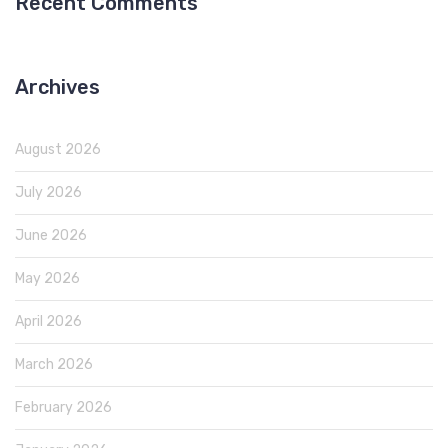
Recent Comments
Archives
August 2026
July 2026
June 2026
May 2026
April 2026
March 2026
February 2026