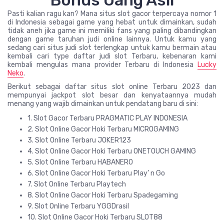
Bonus Uang Asli
Pasti kalian ragu kan? Mana situs slot gacor terpercaya nomor 1
di Indonesia sebagai game yang hebat untuk dimainkan, sudah
tidak aneh jika game ini memiliki fans yang paling dibandingkan
dengan game taruhan judi online lainnya. Untuk kamu yang
sedang cari situs judi slot terlengkap untuk kamu bermain atau
kembali cari type daftar judi slot Terbaru, kebenaran kami
kembali mengulas mana provider Terbaru di Indonesia
Lucky
Neko
.
Berikut sebagai daftar situs slot online Terbaru 2023 dan
mempunyai jackpot slot besar dan kenyataannya mudah
menang yang wajib dimainkan untuk pendatang baru di sini:
1. Slot Gacor Terbaru PRAGMATIC PLAY INDONESIA
2. Slot Online Gacor Hoki Terbaru MICROGAMING
3. Slot Online Terbaru JOKER123
4. Slot Online Gacor Hoki Terbaru ONETOUCH GAMING
5. Slot Online Terbaru HABANERO
6. Slot Online Gacor Hoki Terbaru Play’ n Go
7. Slot Online Terbaru Playtech
8. Slot Online Gacor Hoki Terbaru Spadegaming
9. Slot Online Terbaru YGGDrasil
10. Slot Online Gacor Hoki Terbaru SLOT88