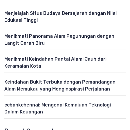
Menjelajah Situs Budaya Bersejarah dengan Nilai
Edukasi Tinggi
Menikmati Panorama Alam Pegunungan dengan
Langit Cerah Biru
Menikmati Keindahan Pantai Alami Jauh dari
Keramaian Kota
Keindahan Bukit Terbuka dengan Pemandangan
Alam Memukau yang Menginspirasi Perjalanan
ccbankchennai: Mengenal Kemajuan Teknologi
Dalam Keuangan