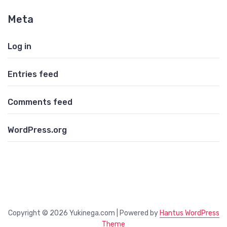
Meta
Log in
Entries feed
Comments feed
WordPress.org
Copyright © 2026 Yukinega.com | Powered by
Hantus WordPress
Theme