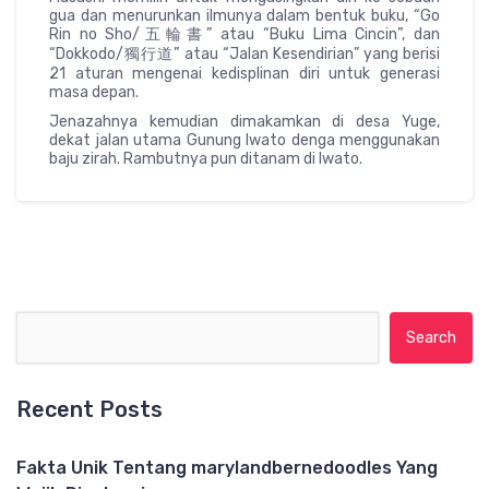
gua dan menurunkan ilmunya dalam bentuk buku, “Go
Rin no Sho/五輪書” atau “Buku Lima Cincin”, dan
“Dokkodo/獨行道” atau “Jalan Kesendirian” yang berisi
21 aturan mengenai kedisplinan diri untuk generasi
masa depan.
Jenazahnya kemudian dimakamkan di desa Yuge,
dekat jalan utama Gunung Iwato denga menggunakan
baju zirah. Rambutnya pun ditanam di Iwato.
Search for:
Recent Posts
Fakta Unik Tentang marylandbernedoodles Yang