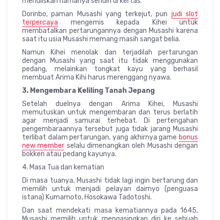
menuliskan namanya sendiri di kertas.
Dorinbo, paman Musashi yang terkejut, pun
judi slot
terpercaya
mengemis kepada Kihei untuk
membatalkan pertarungannya dengan Musashi karena
saat itu usia Musashi memang masih sangat belia.
Namun Kihei menolak dan terjadilah pertarungan
dengan Musashi yang saat itu tidak menggunakan
pedang, melainkan tongkat kayu yang berhasil
membuat Arima Kihi harus merenggang nyawa.
3. Mengembara Keliling Tanah Jepang
Setelah duelnya dengan Arima Kihei, Musashi
memutuskan untuk mengembaran dan terus berlatih
agar menjadi samurai terhebat. Di pertengahan
pengembaraannya tersebut juga tidak jarang Musashi
terlibat dalam pertarungan, yang akhirnya game
bonus
new member
selalu dimenangkan oleh Musashi dengan
bokken atau pedang kayunya.
4. Masa Tua dan kematian
Di masa tuanya, Musashi tidak lagi ingin bertarung dan
memilih untuk menjadi pelayan daimyo (penguasa
istana) Kumamoto, Hosokawa Tadotoshi.
Dan saat mendekati masa kematiannya pada 1645,
Musashi memilih untuk mengasingkan diri ke sebuah