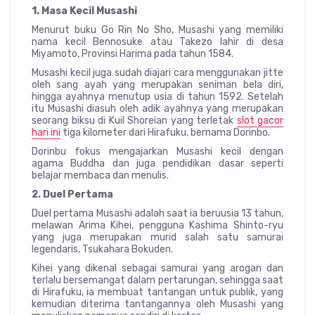
1. Masa Kecil Musashi
Menurut buku Go Rin No Sho, Musashi yang memiliki
nama kecil Bennosuke atau Takezo lahir di desa
Miyamoto, Provinsi Harima pada tahun 1584.
Musashi kecil juga sudah diajari cara menggunakan jitte
oleh sang ayah yang merupakan seniman bela diri,
hingga ayahnya menutup usia di tahun 1592. Setelah
itu Musashi diasuh oleh adik ayahnya yang merupakan
seorang biksu di Kuil Shoreian yang terletak
slot gacor
hari ini
tiga kilometer dari Hirafuku, bernama Dorinbo.
Dorinbu fokus mengajarkan Musashi kecil dengan
agama Buddha dan juga pendidikan dasar seperti
belajar membaca dan menulis.
2. Duel Pertama
Duel pertama Musashi adalah saat ia beruusia 13 tahun,
melawan Arima Kihei, pengguna Kashima Shinto-ryu
yang juga merupakan murid salah satu samurai
legendaris, Tsukahara Bokuden.
Kihei yang dikenal sebagai samurai yang arogan dan
terlalu bersemangat dalam pertarungan, sehingga saat
di Hirafuku, ia membuat tantangan untuk publik, yang
kemudian diterima tantangannya oleh Musashi yang