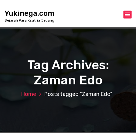
S
k
Yukinega.com
i
Sejarah Para Ksatria Jepang
p
t
o
c
o
n
Tag Archives:
t
e
Zaman Edo
n
t
Home
Posts tagged "Zaman Edo"