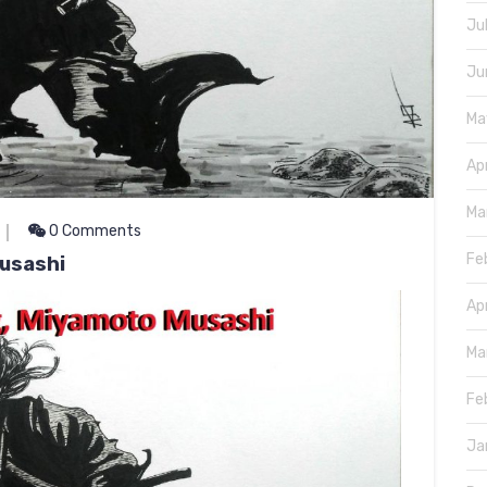
Ju
Ju
Ma
Ap
Ma
0 Comments
Fe
Musashi
Ap
Ma
Fe
Ja