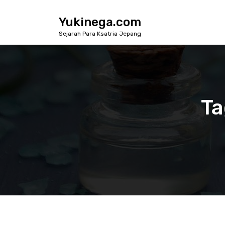
S
k
Yukinega.com
i
Sejarah Para Ksatria Jepang
p
t
o
c
o
n
Ta
t
e
n
t