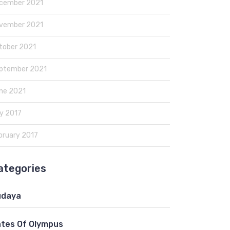
cember 2021
vember 2021
tober 2021
ptember 2021
ne 2021
y 2017
bruary 2017
ategories
udaya
tes Of Olympus