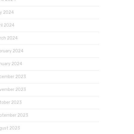
y 2024
ril 2024
rch 2024
bruary 2024
nuary 2024
cember 2023
vember 2023
tober 2023
ptember 2023
gust 2023