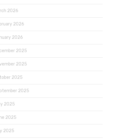
rch 2026
bruary 2026
nuary 2026
cember 2025
vember 2025
tober 2025
ptember 2025
ly 2025
ne 2025
y 2025