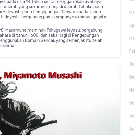
a pada usia 14 tahun serta menggantikan ayahnya
ar daerah yang sekarang menjadi daerah Tohoku pada
mi Hideyoshi pada Pengepungan Odawara pada tahun
Ma
 Hideyoshi, bergabung pada kampanye akhirnya gagal di
Ap
598, Masamune memihak Tokugawa Ieyasu, bergabung
ra di tahun 1600, dan sekali lagi di Pengepungan
Ma
menggunakan Domain Sendai, yang semenjak itu telah
kushima.
Fe
Ja
De
No
Oc
Se
Au