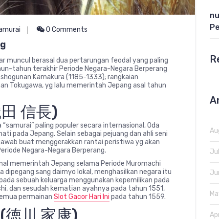
nu
Pe
amurai
0 Comments
ng
R
ar muncul berasal dua pertarungan feodal yang paling
tahun-tahun terakhir Periode Negara-Negara Berperang
shogunan Kamakura (1185-1333); rangkaian
an Tokugawa, yg lalu memerintah Jepang asal tahun
A
(織田 信長)
samurai” paling populer secara internasional, Oda
Au
ti pada Jepang. Selain sebagai pejuang dan ahli seni
awab buat menggerakkan rantai peristiwa yg akan
Periode Negara-Negara Berperang.
Ju
nal memerintah Jepang selama Periode Muromachi
a dipegang sang daimyo lokal, menghasilkan negara itu
Ju
n pada sebuah keluarga menggunakan kepemilikan pada
Aichi, dan sesudah kematian ayahnya pada tahun 1551,
Ma
 semua permainan
Slot Gacor Hari Ini
pada tahun 1559.
u (徳川 家康)
Ap