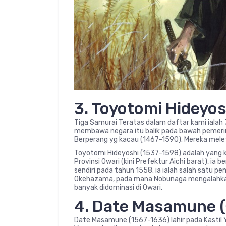
3. Toyotomi Hidey
Tiga Samurai Teratas dalam daftar kami iala
membawa negara itu balik pada bawah pemeri
Berperang yg kacau (1467-1590). Mereka meleta
Toyotomi Hideyoshi (1537-1598) adalah yang ke 
Provinsi Owari (kini Prefektur Aichi barat), ia
sendiri pada tahun 1558. ia ialah salah satu
Okehazama, pada mana Nobunaga mengalahkan
banyak didominasi di Owari.
4. Date Masamune
Date Masamune (1567-1636) lahir pada Kastil 