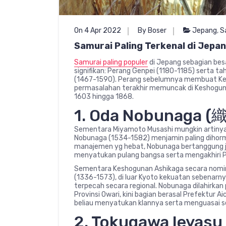
On 4 Apr 2022
By Boser
Jepang
,
S
Samurai Paling Terkenal di Jepa
Samurai paling populer
di Jepang sebagian bes
signifikan: Perang Genpei (1180-1185) serta 
(1467-1590). Perang sebelumnya membuat Ke
permasalahan terakhir memuncak di Keshogun
1603 hingga 1868.
1. Oda Nobunaga 
Sementara Miyamoto Musashi mungkin artinya “
Nobunaga (1534-1582) menjamin paling dihorma
manajemen yg hebat, Nobunaga bertanggung j
menyatukan pulang bangsa serta mengakhiri 
Sementara Keshogunan Ashikaga secara nomi
(1336-1573), di luar Kyoto kekuatan sebenarny
terpecah secara regional. Nobunaga dilahirka
Provinsi Owari, kini bagian berasal Prefektur 
beliau menyatukan klannya serta menguasai
2. Tokugawa Ieyas