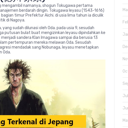
 yg mengambil namanya, shogun Tokugawa pertama
Ma
 manajemen berdarah dingin. Tokugawa Ieyasu (1543-1616)
agian timur Prefektur Aichi. di usia lima tahun ia diculik
tik di Nagoya.
Fe
 yang sudah dilunasi oleh Oda. pada usia 9, sesudah
a putusan bulat buat mengizinkan Ieyasu dipindahkan ke
Ja
 menjadi sandera Klan Imagawa sampai dia berusia 13
dalam pertempuran mereka melawan Oda. Sesudah
De
agresi mendadak sang Nobunaga, Ieyasu menetapkan
n Oda.
No
Oc
Se
Ju
Ju
Ma