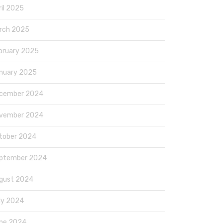
ril 2025
rch 2025
bruary 2025
nuary 2025
cember 2024
vember 2024
tober 2024
ptember 2024
gust 2024
ly 2024
ne 2024