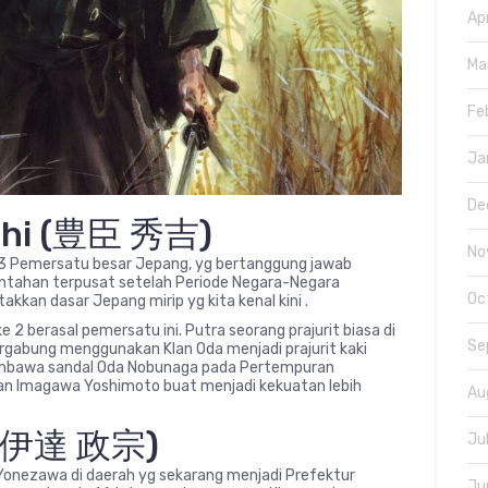
Ap
Ma
Fe
Ja
De
oshi (豊臣 秀吉)
No
h 3 Pemersatu besar Jepang, yg bertanggung jawab
ntahan terpusat setelah Periode Negara-Negara
Oc
kkan dasar Jepang mirip yg kita kenal kini .
2 berasal pemersatu ini. Putra seorang prajurit biasa di
Se
 bergabung menggunakan Klan Oda menjadi prajurit kaki
 pembawa sandal Oda Nobunaga pada Pertempuran
 Imagawa Yoshimoto buat menjadi kekuatan lebih
Au
 (伊達 政宗)
Ju
Yonezawa di daerah yg sekarang menjadi Prefektur
Ju