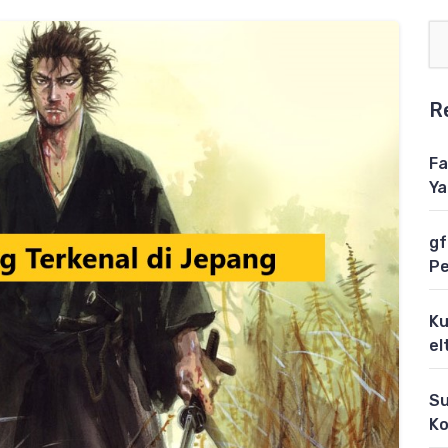
R
Fa
Ya
gf
Pe
Ku
el
Su
Ko