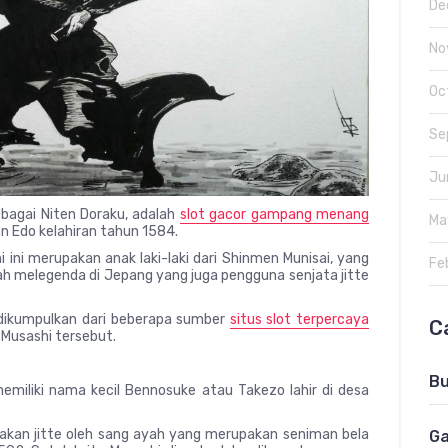
De
No
Oc
Se
Ju
ebagai Niten Doraku, adalah
slot gacor gampang menang
Ma
n Edo kelahiran tahun 1584.
i ini merupakan anak laki-laki dari Shinmen Munisai, yang
Fe
h melegenda di Jepang yang juga pengguna senjata jitte
 dikumpulkan dari beberapa sumber
situs slot terpercaya
C
 Musashi tersebut.
B
miliki nama kecil Bennosuke atau Takezo lahir di desa
nakan jitte oleh sang ayah yang merupakan seniman bela
Ga