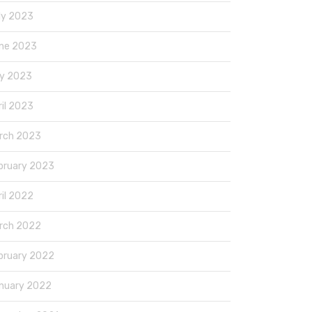
ly 2023
ne 2023
y 2023
ril 2023
rch 2023
bruary 2023
ril 2022
rch 2022
bruary 2022
nuary 2022