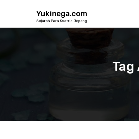
S
k
Yukinega.com
i
Sejarah Para Ksatria Jepang
p
t
o
c
o
n
Tag 
t
e
n
t