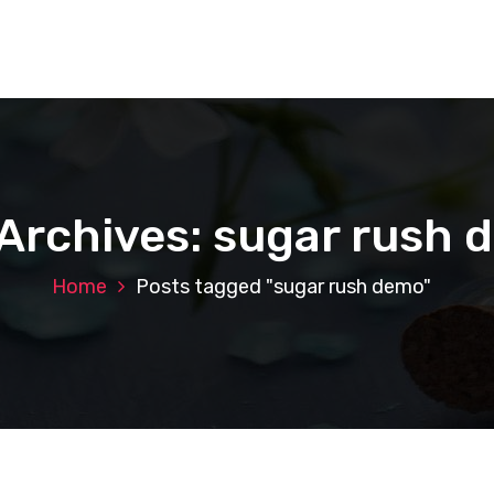
Archives: sugar rush
Home
Posts tagged "sugar rush demo"