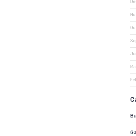
De
No
Oc
Se
Ju
Ma
Fe
C
B
Ga