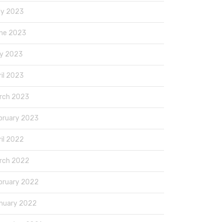
ly 2023
ne 2023
y 2023
ril 2023
rch 2023
bruary 2023
ril 2022
rch 2022
bruary 2022
nuary 2022