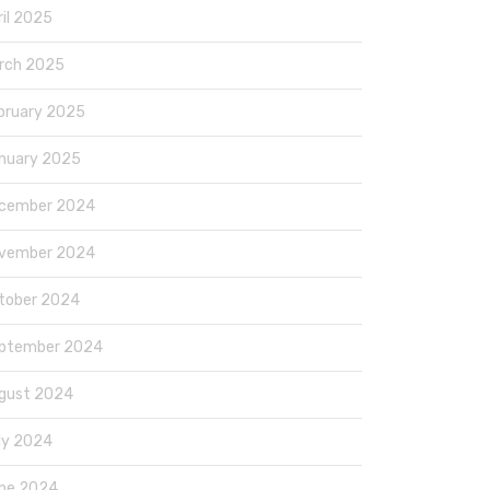
ril 2025
rch 2025
bruary 2025
nuary 2025
cember 2024
vember 2024
tober 2024
ptember 2024
gust 2024
ly 2024
ne 2024