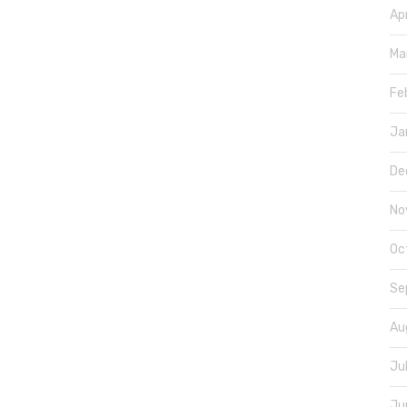
Ap
Ma
Fe
Ja
De
No
Oc
Se
Au
Ju
Ju