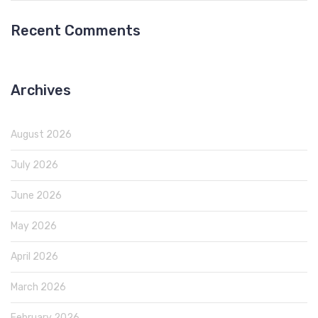
Recent Comments
Archives
August 2026
July 2026
June 2026
May 2026
April 2026
March 2026
February 2026