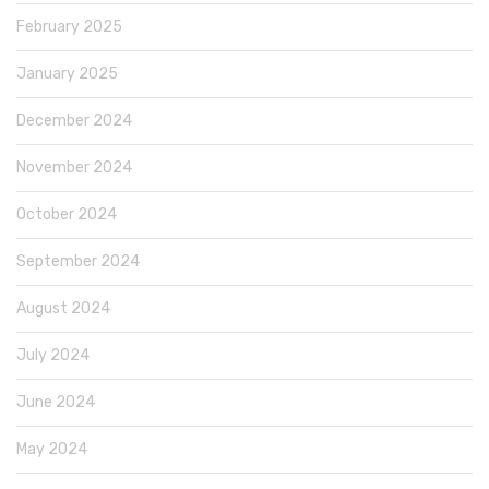
February 2025
January 2025
December 2024
November 2024
October 2024
September 2024
August 2024
July 2024
June 2024
May 2024