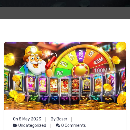
On 8 May 2023
By Boser
Uncategorized
0 Comments