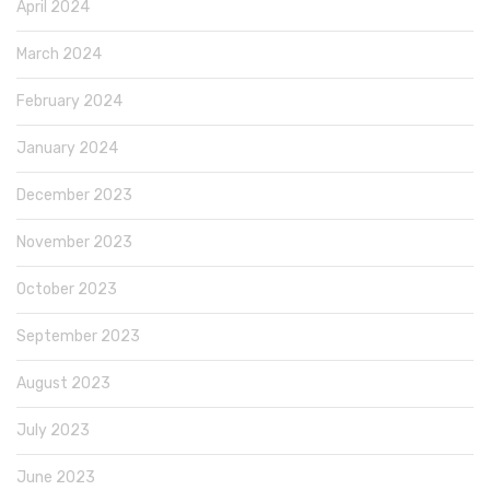
April 2024
March 2024
February 2024
January 2024
December 2023
November 2023
October 2023
September 2023
August 2023
July 2023
June 2023