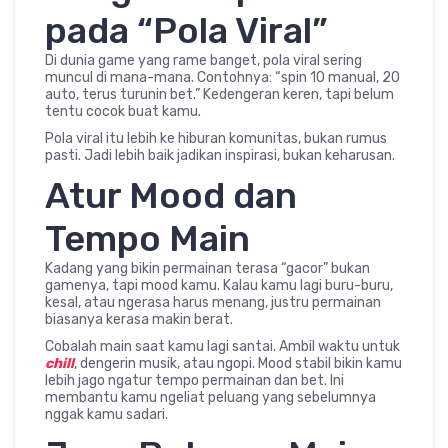
pada “Pola Viral”
Di dunia game yang rame banget, pola viral sering
muncul di mana-mana. Contohnya: “spin 10 manual, 20
auto, terus turunin bet.” Kedengeran keren, tapi belum
tentu cocok buat kamu.
Pola viral itu lebih ke hiburan komunitas, bukan rumus
pasti. Jadi lebih baik jadikan inspirasi, bukan keharusan.
Atur Mood dan
Tempo Main
Kadang yang bikin permainan terasa “gacor” bukan
gamenya, tapi mood kamu. Kalau kamu lagi buru-buru,
kesal, atau ngerasa harus menang, justru permainan
biasanya kerasa makin berat.
Cobalah main saat kamu lagi santai. Ambil waktu untuk
chill
, dengerin musik, atau ngopi. Mood stabil bikin kamu
lebih jago ngatur tempo permainan dan bet. Ini
membantu kamu ngeliat peluang yang sebelumnya
nggak kamu sadari.