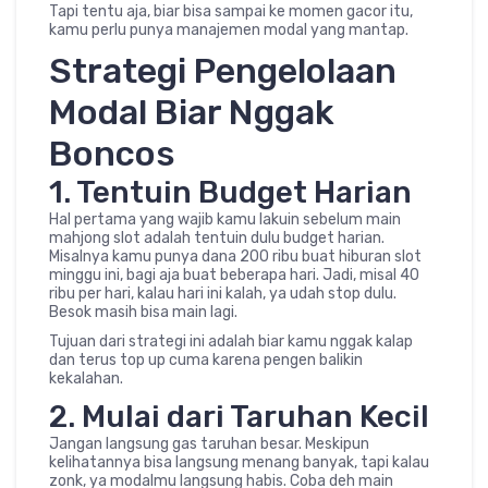
Tapi tentu aja, biar bisa sampai ke momen gacor itu,
kamu perlu punya manajemen modal yang mantap.
Strategi Pengelolaan
Modal Biar Nggak
Boncos
1. Tentuin Budget Harian
Hal pertama yang wajib kamu lakuin sebelum main
mahjong slot adalah tentuin dulu budget harian.
Misalnya kamu punya dana 200 ribu buat hiburan slot
minggu ini, bagi aja buat beberapa hari. Jadi, misal 40
ribu per hari, kalau hari ini kalah, ya udah stop dulu.
Besok masih bisa main lagi.
Tujuan dari strategi ini adalah biar kamu nggak kalap
dan terus top up cuma karena pengen balikin
kekalahan.
2. Mulai dari Taruhan Kecil
Jangan langsung gas taruhan besar. Meskipun
kelihatannya bisa langsung menang banyak, tapi kalau
zonk, ya modalmu langsung habis. Coba deh main