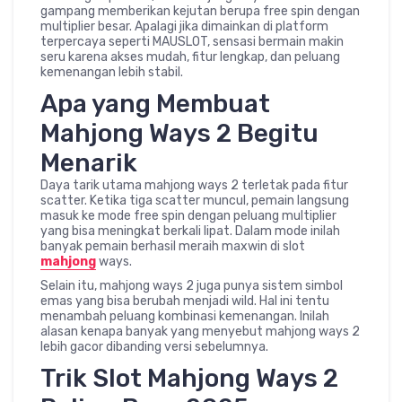
gampang memberikan kejutan berupa free spin dengan
multiplier besar. Apalagi jika dimainkan di platform
terpercaya seperti MAUSLOT, sensasi bermain makin
seru karena akses mudah, fitur lengkap, dan peluang
kemenangan lebih stabil.
Apa yang Membuat
Mahjong Ways 2 Begitu
Menarik
Daya tarik utama mahjong ways 2 terletak pada fitur
scatter. Ketika tiga scatter muncul, pemain langsung
masuk ke mode free spin dengan peluang multiplier
yang bisa meningkat berkali lipat. Dalam mode inilah
banyak pemain berhasil meraih maxwin di slot
mahjong
ways.
Selain itu, mahjong ways 2 juga punya sistem simbol
emas yang bisa berubah menjadi wild. Hal ini tentu
menambah peluang kombinasi kemenangan. Inilah
alasan kenapa banyak yang menyebut mahjong ways 2
lebih gacor dibanding versi sebelumnya.
Trik Slot Mahjong Ways 2