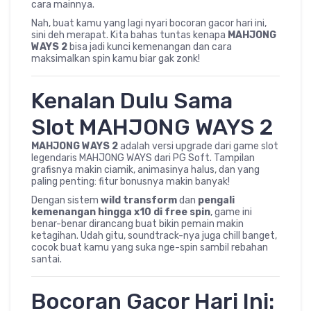
cara mainnya.
Nah, buat kamu yang lagi nyari bocoran gacor hari ini,
sini deh merapat. Kita bahas tuntas kenapa
MAHJONG
WAYS 2
bisa jadi kunci kemenangan dan cara
maksimalkan spin kamu biar gak zonk!
Kenalan Dulu Sama
Slot MAHJONG WAYS 2
MAHJONG WAYS 2
adalah versi upgrade dari game slot
legendaris MAHJONG WAYS dari PG Soft. Tampilan
grafisnya makin ciamik, animasinya halus, dan yang
paling penting: fitur bonusnya makin banyak!
Dengan sistem
wild transform
dan
pengali
kemenangan hingga x10 di free spin
, game ini
benar-benar dirancang buat bikin pemain makin
ketagihan. Udah gitu, soundtrack-nya juga chill banget,
cocok buat kamu yang suka nge-spin sambil rebahan
santai.
Bocoran Gacor Hari Ini: