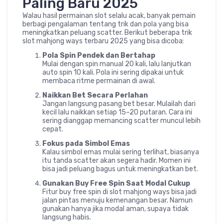
Paling Baru 2025
Walau hasil permainan slot selalu acak, banyak pemain
berbagi pengalaman tentang trik dan pola yang bisa
meningkatkan peluang scatter. Berikut beberapa trik
slot mahjong ways terbaru 2025 yang bisa dicoba:
Pola Spin Pendek dan Bertahap
Mulai dengan spin manual 20 kali, lalu lanjutkan
auto spin 10 kali. Pola ini sering dipakai untuk
membaca ritme permainan di awal.
Naikkan Bet Secara Perlahan
Jangan langsung pasang bet besar. Mulailah dari
kecil lalu naikkan setiap 15–20 putaran. Cara ini
sering dianggap memancing scatter muncul lebih
cepat.
Fokus pada Simbol Emas
Kalau simbol emas mulai sering terlihat, biasanya
itu tanda scatter akan segera hadir. Momen ini
bisa jadi peluang bagus untuk meningkatkan bet.
Gunakan Buy Free Spin Saat Modal Cukup
Fitur buy free spin di slot mahjong ways bisa jadi
jalan pintas menuju kemenangan besar. Namun
gunakan hanya jika modal aman, supaya tidak
langsung habis.