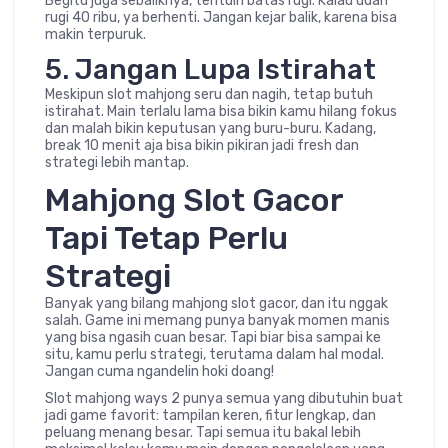
Begitu juga sebaliknya, tentuin batas rugi. Kalau udah
rugi 40 ribu, ya berhenti. Jangan kejar balik, karena bisa
makin terpuruk.
5. Jangan Lupa Istirahat
Meskipun slot mahjong seru dan nagih, tetap butuh
istirahat. Main terlalu lama bisa bikin kamu hilang fokus
dan malah bikin keputusan yang buru-buru. Kadang,
break 10 menit aja bisa bikin pikiran jadi fresh dan
strategi lebih mantap.
Mahjong Slot Gacor
Tapi Tetap Perlu
Strategi
Banyak yang bilang mahjong slot gacor, dan itu nggak
salah. Game ini memang punya banyak momen manis
yang bisa ngasih cuan besar. Tapi biar bisa sampai ke
situ, kamu perlu strategi, terutama dalam hal modal.
Jangan cuma ngandelin hoki doang!
Slot mahjong ways 2 punya semua yang dibutuhin buat
jadi game favorit: tampilan keren, fitur lengkap, dan
peluang menang besar. Tapi semua itu bakal lebih