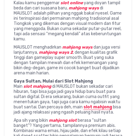
Kalau kamu penggemar
slot online
yang doyan tampil
beda dan cari suasana baru,
mahjong ways
di
MAUSLOT adalah pilihan yang nggak bakal nyesel. Game
ini terinspirasi dari permainan mahjong tradisional asal
Tiongkok yang dikemas dengan visual modern dan fitur
yang menggoda. Bukan cuma sekadar putar-putar reel,
tapi ada sensasi “megang kendali” atas keberuntungan
kamu.
MAUSLOT menghadirkan
mahjong ways
dan juga versi
lanjutannya,
mahjong ways 2
, dengan kualitas grafik
tinggi dan gameplay super smooth. Buat yang suka
dengan tampilan mewah dan efek kemenangan yang
bikin deg-degan, game ini cocok banget buat dijadikan
arena main harian.
Gaya Sultan, Mulai dari Slot Mahjong
Main
slot mahjong
di MAUSLOT bukan sekadar cari
hiburan, tapi bisa juga jadi gaya hidup baru buat para
sultan digital. Di era sekarang, bukan cuma outfit yang
menentukan gaya, tapi juga cara kamu ngabisin waktu
buat santai. Dan percaya deh, main
slot mahjong
bisa
jadi ajang relaksasi yang ngasih peluang hasil nyata.
Apa sih yang bikin
mahjong slot
berasa “sultan
banget”? Yang pertama, tampilannya premium abis.
Kombinasi warna emas, hijau jade, dan efek kilau setiap
kali dapet scatter bikin pengalaman bermain jadi terasa