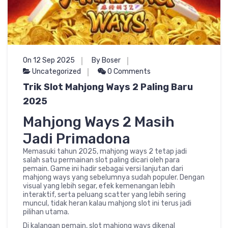
On 12 Sep 2025
By Boser
Uncategorized
0 Comments
Trik Slot Mahjong Ways 2 Paling Baru
2025
Mahjong Ways 2 Masih
Jadi Primadona
Memasuki tahun 2025, mahjong ways 2 tetap jadi
salah satu permainan slot paling dicari oleh para
pemain. Game ini hadir sebagai versi lanjutan dari
mahjong ways yang sebelumnya sudah populer. Dengan
visual yang lebih segar, efek kemenangan lebih
interaktif, serta peluang scatter yang lebih sering
muncul, tidak heran kalau mahjong slot ini terus jadi
pilihan utama.
Di kalangan pemain, slot mahjong ways dikenal