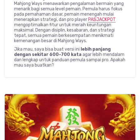
Mahjong Ways menawarkan pengalaman bermain yang
menarik bagi semua level pemain. Pemula harus fokus
pada pemahaman dasar, pemain menengah mulai
menerapkan strategi, dan pro player
PASJACKPOT
mengoptimalkan fitur untuk meraih keuntungan
maksimal. Dengan disiplin, kesabaran, dan strategi
tepat, semua pemain berkesempatan menikmati
kemenangan besar di Mahjong Ways.
Jika mau, saya bisa buat versi ini
lebih panjang
dengan sekitar 600–700 kata
agar lebih mendalam
dan lengkap untuk panduan pemula sampai pro. Apakah
mau saya buatkan?