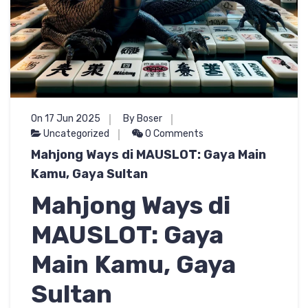
On 17 Jun 2025
By Boser
Uncategorized
0 Comments
Mahjong Ways di MAUSLOT: Gaya Main
Kamu, Gaya Sultan
Mahjong Ways di
MAUSLOT: Gaya
Main Kamu, Gaya
Sultan