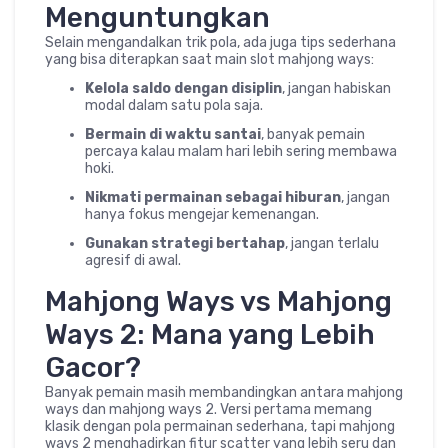
Menguntungkan
Selain mengandalkan trik pola, ada juga tips sederhana
yang bisa diterapkan saat main slot mahjong ways:
Kelola saldo dengan disiplin
, jangan habiskan
modal dalam satu pola saja.
Bermain di waktu santai
, banyak pemain
percaya kalau malam hari lebih sering membawa
hoki.
Nikmati permainan sebagai hiburan
, jangan
hanya fokus mengejar kemenangan.
Gunakan strategi bertahap
, jangan terlalu
agresif di awal.
Mahjong Ways vs Mahjong
Ways 2: Mana yang Lebih
Gacor?
Banyak pemain masih membandingkan antara mahjong
ways dan mahjong ways 2. Versi pertama memang
klasik dengan pola permainan sederhana, tapi mahjong
ways 2 menghadirkan fitur scatter yang lebih seru dan