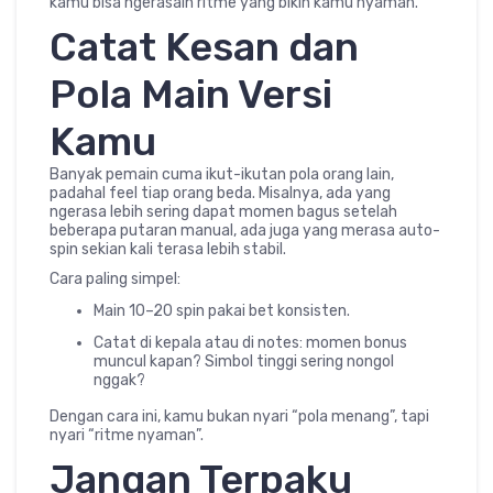
kamu bisa ngerasain ritme yang bikin kamu nyaman.
Catat Kesan dan
Pola Main Versi
Kamu
Banyak pemain cuma ikut-ikutan pola orang lain,
padahal feel tiap orang beda. Misalnya, ada yang
ngerasa lebih sering dapat momen bagus setelah
beberapa putaran manual, ada juga yang merasa auto-
spin sekian kali terasa lebih stabil.
Cara paling simpel:
Main 10–20 spin pakai bet konsisten.
Catat di kepala atau di notes: momen bonus
muncul kapan? Simbol tinggi sering nongol
nggak?
Dengan cara ini, kamu bukan nyari “pola menang”, tapi
nyari “ritme nyaman”.
Jangan Terpaku