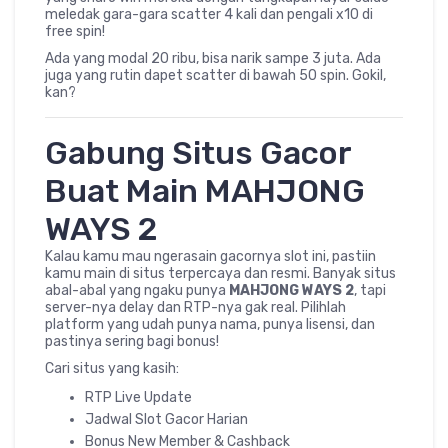
meledak gara-gara scatter 4 kali dan pengali x10 di
free spin!
Ada yang modal 20 ribu, bisa narik sampe 3 juta. Ada
juga yang rutin dapet scatter di bawah 50 spin. Gokil,
kan?
Gabung Situs Gacor
Buat Main MAHJONG
WAYS 2
Kalau kamu mau ngerasain gacornya slot ini, pastiin
kamu main di situs terpercaya dan resmi. Banyak situs
abal-abal yang ngaku punya
MAHJONG WAYS 2
, tapi
server-nya delay dan RTP-nya gak real. Pilihlah
platform yang udah punya nama, punya lisensi, dan
pastinya sering bagi bonus!
Cari situs yang kasih:
RTP Live Update
Jadwal Slot Gacor Harian
Bonus New Member & Cashback