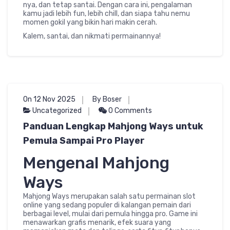
nya, dan tetap santai. Dengan cara ini, pengalaman
kamu jadi lebih fun, lebih chill, dan siapa tahu nemu
momen gokil yang bikin hari makin cerah.
Kalem, santai, dan nikmati permainannya!
On 12 Nov 2025
By Boser
Uncategorized
0 Comments
Panduan Lengkap Mahjong Ways untuk
Pemula Sampai Pro Player
Mengenal Mahjong
Ways
Mahjong Ways merupakan salah satu permainan slot
online yang sedang populer di kalangan pemain dari
berbagai level, mulai dari pemula hingga pro. Game ini
menawarkan grafis menarik, efek suara yang